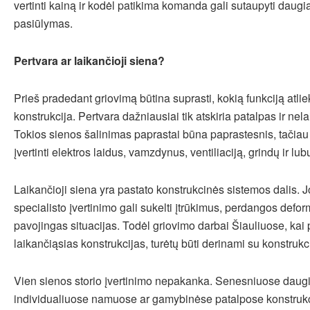
vertinti kainą ir kodėl patikima komanda gali sutaupyti daugi
pasiūlymas.
Pertvara ar laikančioji siena?
Prieš pradedant griovimą būtina suprasti, kokią funkciją atlie
konstrukcija. Pertvara dažniausiai tik atskiria patalpas ir nel
Tokios sienos šalinimas paprastai būna paprastesnis, tačiau v
įvertinti elektros laidus, vamzdynus, ventiliaciją, grindų ir lub
Laikančioji siena yra pastato konstrukcinės sistemos dalis. 
specialisto įvertinimo gali sukelti įtrūkimus, perdangos defor
pavojingas situacijas. Todėl griovimo darbai Šiauliuose, kai 
laikančiąsias konstrukcijas, turėtų būti derinami su konstrukci
Vien sienos storio įvertinimo nepakanka. Senesniuose daug
individualiuose namuose ar gamybinėse patalpose konstrukc