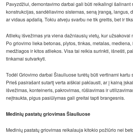
Pavyzdžiui, demontavimo darbai gali būti reikalingi šalinant
konstrukcijas, sandėliavimo sistemas, seną įrangą, langus, du
ar vidaus apdailą. Tokiu atveju svarbu ne tik greitis, bet ir ti
Atliekų išvežimas yra viena dažniausių vietų, kur užsakovai 
Po griovimo lieka betonas, plytos, tinkas, metalas, mediena, 
medžiagos ir kitos atliekos. Visa tai reikia surinkti, išnešti, pak
tinkamai sutvarkyti.
Todėl Griovimo darbai Šiauliuose turėtų būti vertinami kartu 
Prieš pasirašant sutartį verta aiškiai paklausti, ar į kainą įska
išvežimas, konteineris, pakrovimas, rūšiavimas ir utilizavimas
neįtraukta, pigus pasiūlymas gali greitai tapti brangesnis.
Medinių pastatų griovimas Šiauliuose
Medinių pastatų griovimas reikalauja kitokio požiūrio nei bet