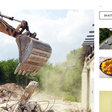
...
SKAI