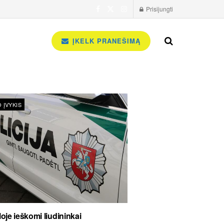
Prisijungti
ĮKELK PRANEŠIMĄ
 ĮVYKIS
oje ieškomi liudininkai