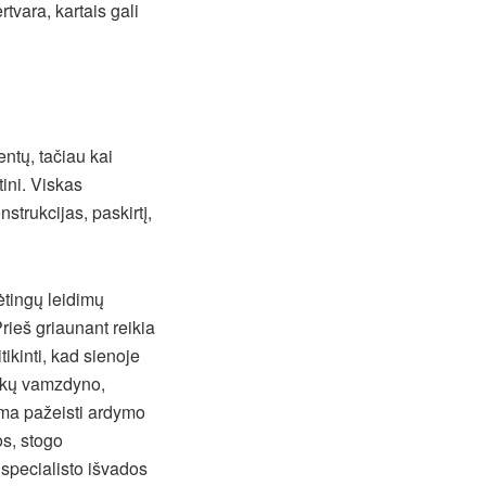
rtvara, kartais gali
ntų, tačiau kai
tini. Viskas
strukcijas, paskirtį,
ėtingų leidimų
Prieš griaunant reikia
tikinti, kad sienoje
tekų vamzdyno,
lima pažeisti ardymo
s, stogo
, specialisto išvados