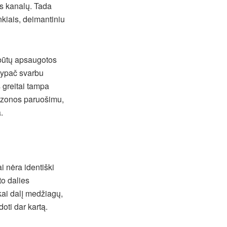
os kanalų. Tada
kiais, deimantiniu
 būtų apsaugotos
i ypač svarbu
 greitai tampa
o zonos paruošimu,
.
 nėra identiški
to dalies
ai dalį medžiagų,
oti dar kartą.