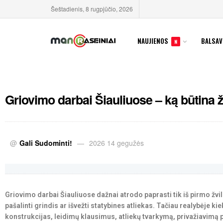
Šeštadienis, 8 rugpjūčio, 2026
NAUJIENOS
BALSAV
N
Griovimo darbai Šiauliuose – ką būtina ž
@
Gali Sudominti!
2026 14 gegužės
Griovimo darbai Šiauliuose dažnai atrodo paprasti tik iš pirmo žvilg
pašalinti grindis ar išvežti statybines atliekas. Tačiau realybėje ki
konstrukcijas, leidimų klausimus, atliekų tvarkymą, privažiavimą p