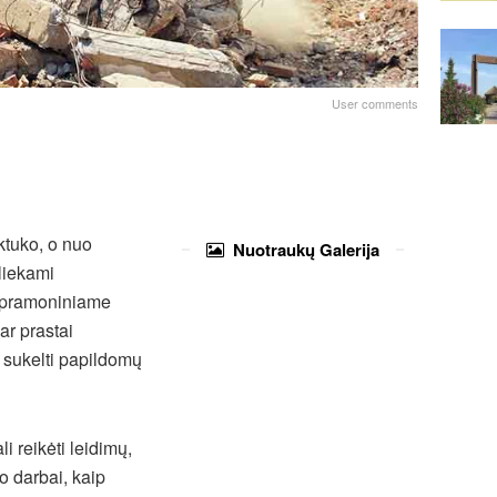
User comments
ktuko, o nuo
Nuotraukų
Galerija
tliekami
 pramoniniame
ar prastai
r sukelti papildomų
i reikėti leidimų,
 darbai, kaip