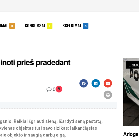
IMAI
KONKURSAI
SKELBIMAI
B
K
S
inoti prieš pradedant
EISMO
0
snio. Reikia išgriauti sieną, išardyti seną pastatą,
ekvienas objektas turi savo rizikas: laikančiąsias
Ariogal
rie objekto ir saugią darbų eigą.