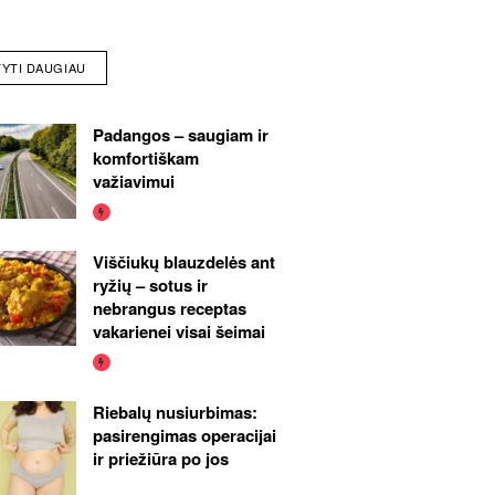
TYTI DAUGIAU
Padangos – saugiam ir
komfortiškam
važiavimui
Viščiukų blauzdelės ant
ryžių – sotus ir
nebrangus receptas
vakarienei visai šeimai
Riebalų nusiurbimas:
pasirengimas operacijai
ir priežiūra po jos