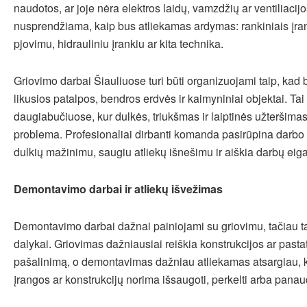
naudotos, ar joje nėra elektros laidų, vamzdžių ar ventiliacij
nusprendžiama, kaip bus atliekamas ardymas: rankiniais įran
pjovimu, hidrauliniu įrankiu ar kita technika.
Griovimo darbai Šiauliuose turi būti organizuojami taip, kad
likusios patalpos, bendros erdvės ir kaimyniniai objektai. Ta
daugiabučiuose, kur dulkės, triukšmas ir laiptinės užteršimas
problema. Profesionaliai dirbanti komanda pasirūpina darb
dulkių mažinimu, saugiu atliekų išnešimu ir aiškia darbų eiga
Demontavimo darbai ir atliekų išvežimas
Demontavimo darbai dažnai painiojami su griovimu, tačiau tai
dalykai. Griovimas dažniausiai reiškia konstrukcijos ar pasta
pašalinimą, o demontavimas dažniau atliekamas atsargiau, k
įrangos ar konstrukcijų norima išsaugoti, perkelti arba panaud