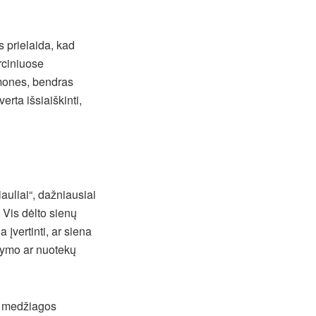
 prielaida, kad
rciniuose
žmones, bendras
erta išsiaiškinti,
uliai“, dažniausiai
 Vis dėlto sienų
 įvertinti, ar siena
ldymo ar nuotekų
os medžiagos