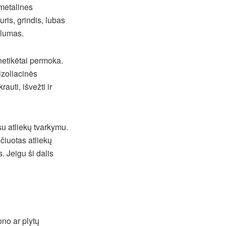
 metalines
ris, grindis, lubas
kslumas.
netikėtai permoka.
izoliacinės
rauti, išvežti ir
su atliekų tvarkymu.
ičiuotas atliekų
. Jeigu ši dalis
ono ar plytų