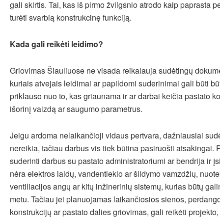
gali skirtis. Tai, kas iš pirmo žvilgsnio atrodo kaip paprasta pe
turėti svarbią konstrukcinę funkciją.
Kada gali reikėti leidimo?
Griovimas Šiauliuose ne visada reikalauja sudėtingų dokume
kuriais atvejais leidimai ar papildomi suderinimai gali būti bū
priklauso nuo to, kas griaunama ir ar darbai keičia pastato kon
išorinį vaizdą ar saugumo parametrus.
Jeigu ardoma nelaikančioji vidaus pertvara, dažniausiai sud
nereikia, tačiau darbus vis tiek būtina pasiruošti atsakingai. 
suderinti darbus su pastato administratoriumi ar bendrija ir įsi
nėra elektros laidų, vandentiekio ar šildymo vamzdžių, nuo
ventiliacijos angų ar kitų inžinerinių sistemų, kurias būtų ga
metu. Tačiau jei planuojamas laikančiosios sienos, perdango
konstrukcijų ar pastato dalies griovimas, gali reikėti projekto