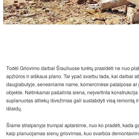
Todėl Griovimo darbai Šiauliuose turėtų prasidėti ne nuo pla
apžiūros ir aiškaus plano. Tai ypač svarbu tada, kai darbai a
daugiabutyje, senesniame name, komercinėse patalpose ar
objekte. Netinkamai pašalinta siena, neįvertinta konstrukcija 
suplanuotas atliekų išvežimas gali sustabdyti visą remontą i
išlaidų.
Šiame straipsnyje trumpai aptarsime, nuo ko pradėti, kada gal
kaip planuojamas sienų griovimas, kuo svarbūs demontavimo