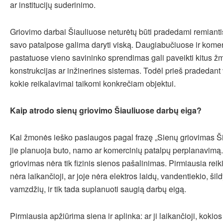
ar institucijų suderinimo.
Griovimo darbai Šiauliuose neturėtų būti pradedami remiantis
savo patalpose galima daryti viską. Daugiabučiuose ir kome
pastatuose vieno savininko sprendimas gali paveikti kitus 
konstrukcijas ar inžinerines sistemas. Todėl prieš pradedant v
kokie reikalavimai taikomi konkrečiam objektui.
Kaip atrodo sienų griovimo Šiauliuose darbų eiga?
Kai žmonės ieško paslaugos pagal frazę „Sienų griovimas Šia
jie planuoja buto, namo ar komercinių patalpų perplanavimą.
griovimas nėra tik fizinis sienos pašalinimas. Pirmiausia reikia
nėra laikančioji, ar joje nėra elektros laidų, vandentiekio, ši
vamzdžių, ir tik tada suplanuoti saugią darbų eigą.
Pirmiausia apžiūrima siena ir aplinka: ar ji laikančioji, koki