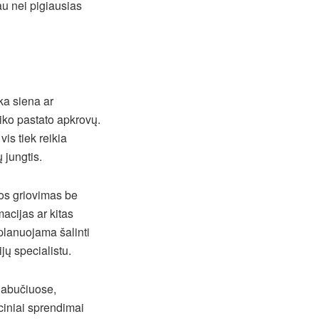
au nei pigiausias
ka siena ar
aiko pastato apkrovų.
is tiek reikia
ų jungtis.
Jos griovimas be
macijas ar kitas
planuojama šalinti
jų specialistu.
iabučiuose,
iniai sprendimai