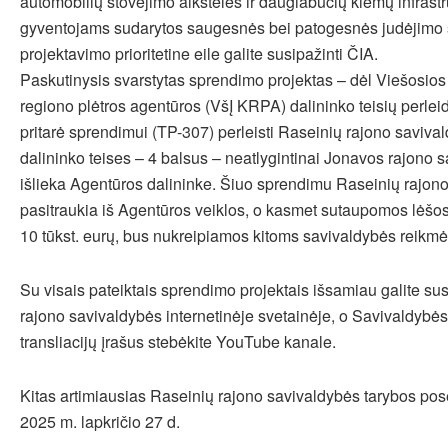
automobilių stovėjimo aikštelės ir daugiabučių kiemų infrastr
gyventojams sudarytos saugesnės bei patogesnės judėjimo 
projektavimo prioritetine eile galite susipažinti ČIA.
Paskutinysis svarstytas sprendimo projektas – dėl Viešosios
regiono plėtros agentūros (VšĮ KRPA) dalininko teisių perlei
pritarė sprendimui (TP-307) perleisti Raseinių rajono saviva
dalininko teises – 4 balsus – neatlygintinai Jonavos rajono s
išlieka Agentūros dalininke. Šiuo sprendimu Raseinių rajon
pasitraukia iš Agentūros veiklos, o kasmet sutaupomos lėšos
10 tūkst. eurų, bus nukreipiamos kitoms savivaldybės reikmė
Su visais pateiktais sprendimo projektais išsamiau galite su
rajono savivaldybės internetinėje svetainėje, o Savivaldybė
transliacijų įrašus stebėkite YouTube kanale.
Kitas artimiausias Raseinių rajono savivaldybės tarybos po
2025 m. lapkričio 27 d.