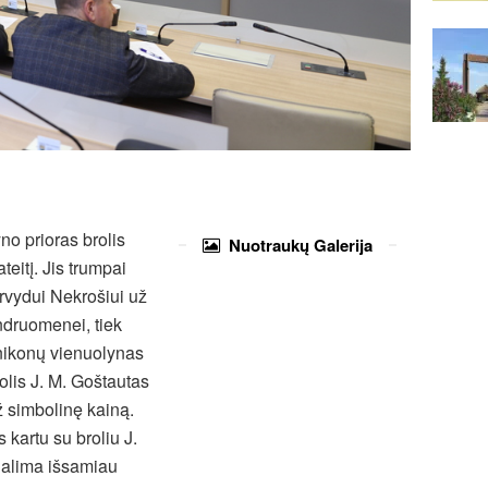
o prioras brolis
Nuotraukų
Galerija
eitį. Jis trumpai
Arvydui Nekrošiui už
ndruomenei, tiek
nikonų vienuolynas
olis J. M. Goštautas
ž simbolinę kainą.
 kartu su broliu J.
 galima išsamiau