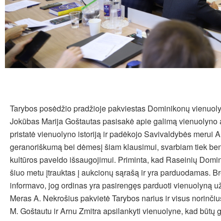
Tarybos posėdžio pradžioje pakviestas Dominikonų vienuolyn
Jokūbas Marija Goštautas pasisakė apie galimą vienuolyno at
pristatė vienuolyno istoriją ir padėkojo Savivaldybės merui 
geranoriškumą bei dėmesį šiam klausimui, svarbiam tiek be
kultūros paveldo išsaugojimui. Priminta, kad Raseinių Domi
šiuo metu įtrauktas į aukcionų sąrašą ir yra parduodamas. Br
informavo, jog ordinas yra pasirengęs parduoti vienuolyną u
Meras A. Nekrošius pakvietė Tarybos narius ir visus norinčius
M. Goštautu ir Arnu Zmitra apsilankyti vienuolyne, kad būtų