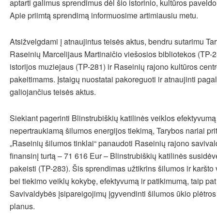
aptarti galimus sprendimus dėl šio istorinio, kultūros paveldo 
Apie priimtą sprendimą informuosime artimiausiu metu.
Atsižvelgdami į atnaujintus teisės aktus, bendru sutarimu Tar
Raseinių Marcelijaus Martinaičio viešosios bibliotekos (TP-2
istorijos muziejaus (TP-281) ir Raseinių rajono kultūros cent
pakeitimams. Įstaigų nuostatai pakoreguoti ir atnaujinti paga
galiojančius teisės aktus.
Siekiant pagerinti Blinstrubiškių katilinės veiklos efektyvumą i
nepertraukiamą šilumos energijos tiekimą, Tarybos nariai prit
„Raseinių šilumos tinklai“ panaudoti Raseinių rajono saviva
finansinį turtą – 71 616 Eur – Blinstrubiškių katilinės susidėv
pakeisti (TP-283). Šis sprendimas užtikrins šilumos ir karš
bei tiekimo veiklų kokybę, efektyvumą ir patikimumą, taip pat 
Savivaldybės įsipareigojimų įgyvendinti šilumos ūkio plėtro
planus.