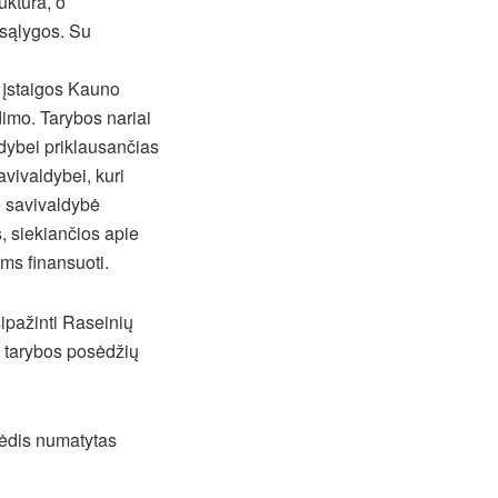
uktūra, o
sąlygos. Su
 įstaigos Kauno
dimo. Tarybos nariai
ldybei priklausančias
avivaldybei, kuri
o savivaldybė
, siekiančios apie
ms finansuoti.
sipažinti Raseinių
s tarybos posėdžių
sėdis numatytas