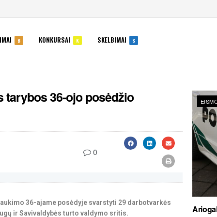
IMAI
KONKURSAI
SKELBIMAI
B
K
S
s tarybos 36-ojo posėdžio
EISMO
0
 šaukimo 36-ajame posėdyje svarstyti 29 darbotvarkės
Ariogal
gų ir Savivaldybės turto valdymo sritis.