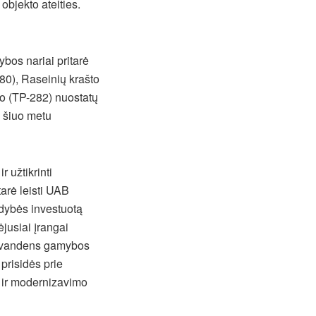
objekto ateities.
ybos nariai pritarė
80), Raseinių krašto
ro (TP-282) nuostatų
l šiuo metu
r užtikrinti
arė leisti UAB
ldybės investuotą
ėjusiai įrangai
to vandens gamybos
prisidės prie
s ir modernizavimo