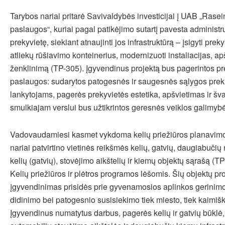
Tarybos nariai pritarė Savivaldybės investicijai į UAB „Rase
paslaugos“, kuriai pagal patikėjimo sutartį pavesta administ
prekyvietę, siekiant atnaujinti jos infrastruktūrą – įsigyti prek
atliekų rūšiavimo konteinerius, modernizuoti instaliacijas, ap
ženklinimą (TP-305). Įgyvendinus projektą bus pagerintos pr
paslaugos: sudarytos patogesnės ir saugesnės sąlygos preki
lankytojams, pagerės prekyvietės estetika, apšvietimas ir šva
smulkiajam verslui bus užtikrintos geresnės veiklos galimyb
Vadovaudamiesi kasmet vykdoma kelių priežiūros planavimo
nariai patvirtino vietinės reikšmės kelių, gatvių, daugiabuč
kelių (gatvių), stovėjimo aikštelių ir kiemų objektų sąrašą (
Kelių priežiūros ir plėtros programos lėšomis. Šių objektų pr
įgyvendinimas prisidės prie gyvenamosios aplinkos gerini
didinimo bei patogesnio susisiekimo tiek miesto, tiek kaimiš
Įgyvendinus numatytus darbus, pagerės kelių ir gatvių būklė,