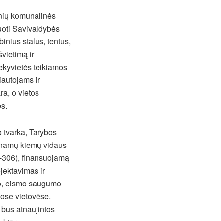
inių komunalinės
ruoti Savivaldybės
ybinius stalus, tentus,
švietimą ir
ekyvietės teikiamos
autojams ir
ra, o vietos
ės.
 tvarka, Tarybos
ių namų kiemų vidaus
TP-306), finansuojamą
ojektavimas ir
mo, eismo saugumo
kose vietovėse.
 bus atnaujintos