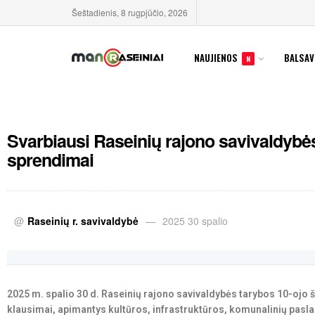
Šeštadienis, 8 rugpjūčio, 2026
NAUJIENOS
BALSAV
N
Svarbiausi Raseinių rajono savivaldybė
sprendimai
@
Raseinių r. savivaldybė
2025 30 spalio
2025 m. spalio 30 d. Raseinių rajono savivaldybės tarybos 10-ojo
klausimai, apimantys kultūros, infrastruktūros, komunalinių paslau