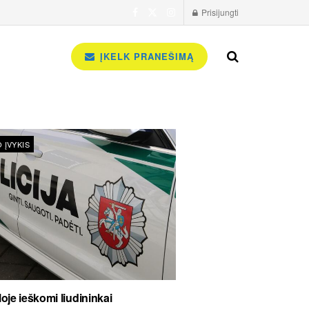
Prisijungti
ĮKELK PRANEŠIMĄ
 ĮVYKIS
oje ieškomi liudininkai