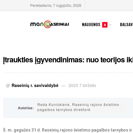
Penktadienis, 7 rugpjūčio, 2026
NAUJIENOS
BALSAV
N
Įtraukties įgyvendinimas: nuo teorijos ik
@
Raseinių r. savivaldybė
2023 7 birželio
Reda Kunickienė, Raseinių rajono švietimo
Autorius:
pagalbos tarnybos direktorė
Š. m. gegužės 31 d. Raseinių rajono švietimo pagalbos tarnybos ir