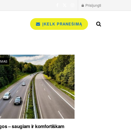
Prisijungti
ĮKELK PRANEŠIMĄ
ZMAS
os – saugiam ir komfortiškam