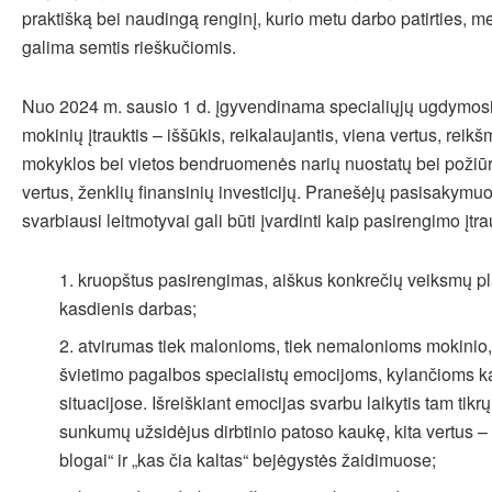
praktišką bei naudingą renginį, kurio metu darbo patirties, m
galima semtis rieškučiomis.
Nuo 2024 m. sausio 1 d. įgyvendinama specialiųjų ugdymosi 
mokinių įtrauktis – iššūkis, reikalaujantis, viena vertus, reik
mokyklos bei vietos bendruomenės narių nuostatų bei požiūri
vertus, ženklių finansinių investicijų. Pranešėjų pasisakymu
svarbiausi leitmotyvai gali būti įvardinti kaip pasirengimo įtra
kruopštus pasirengimas, aiškus konkrečių veiksmų pl
kasdienis darbas;
atvirumas tiek malonioms, tiek nemalonioms mokinio, 
švietimo pagalbos specialistų emocijoms, kylančioms 
situacijose. Išreiškiant emocijas svarbu laikytis tam tikrų
sunkumų užsidėjus dirbtinio patoso kaukę, kita vertus – 
blogai“ ir „kas čia kaltas“ bejėgystės žaidimuose;