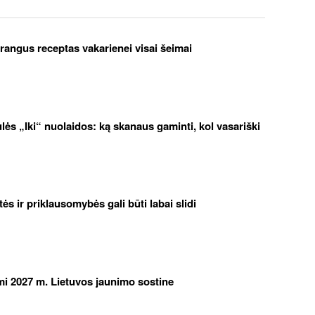
brangus receptas vakarienei visai šeimai
iulės „Iki“ nuolaidos: ką skanaus gaminti, kol vasariški
etės ir priklausomybės gali būti labai slidi
iami 2027 m. Lietuvos jaunimo sostine