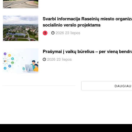
Svarbi informacija Raseinių miesto organiza
socialinio verslo projektams
2026 23 liepos
Prašymai į vaikų būrelius – per vieną bendr
2026 23 liepos
DAUGIAU