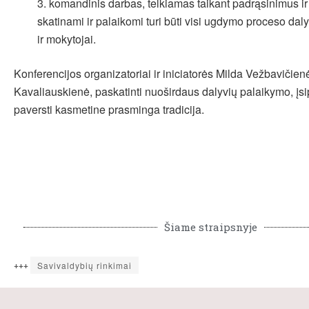
komandinis darbas, telkiamas taikant padrąsinimus ir
skatinami ir palaikomi turi būti visi ugdymo proceso dalyv
ir mokytojai.
Konferencijos organizatoriai ir iniciatorės Milda Vežbavičien
Kavaliauskienė, paskatinti nuoširdaus dalyvių palaikymo, įsip
paversti kasmetine prasminga tradicija.
Šiame straipsnyje
+++
Savivaldybių rinkimai