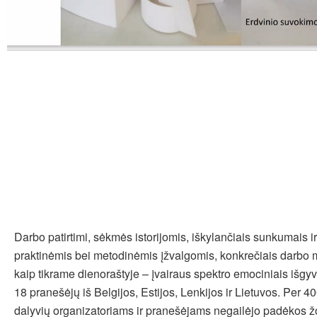
Darbo patirtimi, sėkmės istorijomis, iškylančiais sunkumais ir 
praktinėmis bei metodinėmis įžvalgomis, konkrečiais darbo 
kaip tikrame dienoraštyje – įvairaus spektro emociniais išgy
18 pranešėjų iš Belgijos, Estijos, Lenkijos ir Lietuvos. Per 4
dalyvių organizatoriams ir pranešėjams negailėjo padėkos ž