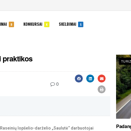
IMAI
KONKURSAI
SKELBIMAI
B
K
S
i praktikos
TURI
0
Padang
 Raseinių lopšelio-darželio „Saulutė“ darbuotojai