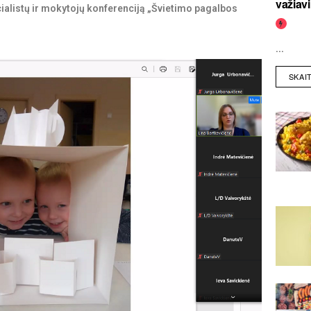
važiav
ialistų ir mokytojų konferenciją „Švietimo pagalbos
...
SKAI