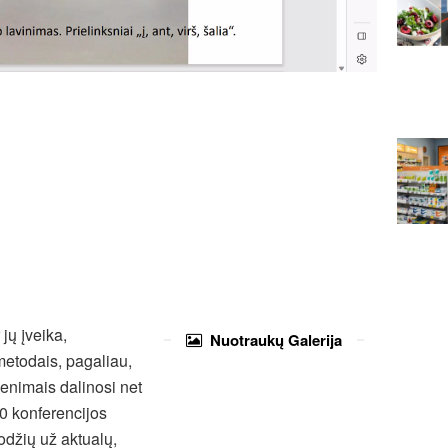
jų įveika,
Nuotraukų
Galerija
metodais, pagaliau,
venimais dalinosi net
00 konferencijos
odžių už aktualų,