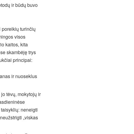
etodų ir būdų buvo
poreikių turinčių
šmingos visos
o kaitos, kita
ose skambėję trys
ukčiai principai:
anas ir nuoseklus
jo tėvų, mokytojų ir
kasdieninėse
 taisyklių: neneigti
neužstrigti „viskas