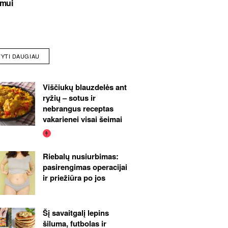
imui
TYTI DAUGIAU
Viščiukų blauzdelės ant
ryžių – sotus ir
nebrangus receptas
vakarienei visai šeimai
Riebalų nusiurbimas:
pasirengimas operacijai
ir priežiūra po jos
Šį savaitgalį lepins
šiluma, futbolas ir