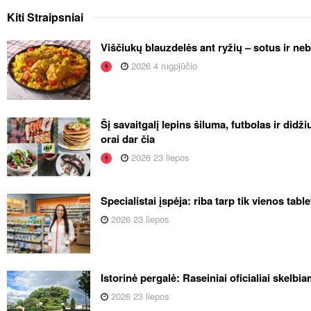
Kiti
Straipsniai
Viščiukų blauzdelės ant ryžių – sotus ir ne
2026 4 rugpjūčio
Šį savaitgalį lepins šiluma, futbolas ir didž
orai dar čia
2026 23 liepos
Specialistai įspėja: riba tarp tik vienos tabl
2026 23 liepos
Istorinė pergalė: Raseiniai oficialiai skelb
2026 23 liepos