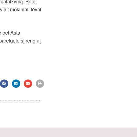
 palaikymą. Beje,
iai: mokiniai, tėvai
ė bei Asta
areigojo šį renginį