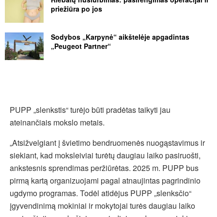
priežiūra po jos
Sodybos „Karpynė“ aikštelėje apgadintas
„Peugeot Partner“
PUPP „slenkstis“ turėjo būti pradėtas taikyti jau
ateinančiais mokslo metais.
„Atsižvelgiant į švietimo bendruomenės nuogąstavimus ir
siekiant, kad moksleiviai turėtų daugiau laiko pasiruošti,
ankstesnis sprendimas peržiūrėtas. 2025 m. PUPP bus
pirmą kartą organizuojami pagal atnaujintas pagrindinio
ugdymo programas. Todėl atidėjus PUPP „slenksčio“
įgyvendinimą mokiniai ir mokytojai turės daugiau laiko