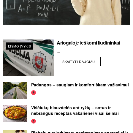
Ariogaloje ieškomi liudininkai
EISMO ĮVYKIS
...
SKAITYTI DAUGIAU
Padangos – saugiam ir komfortiškam važiavimui
Viščiukų blauzdelės ant ryžių – sotus ir
nebrangus receptas vakarienei visai šeimai
Riebalų nusiurbimas: pasirengimas operacijai ir