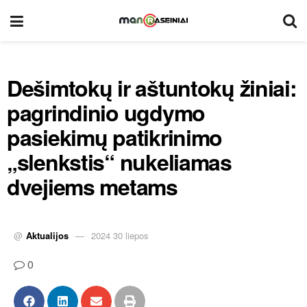
Dešimtokų ir aštuntokų žiniai:
pagrindinio ugdymo
pasiekimų patikrinimo
„slenkstis“ nukeliamas
dvejiems metams
@
Aktualijos
2024 30 liepos
0