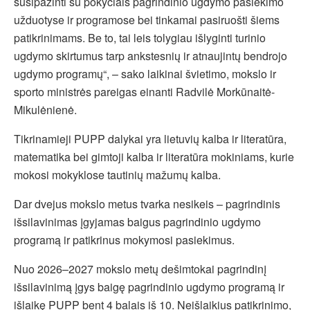
susipažinti su pokyčiais pagrindinio ugdymo pasiekimo
užduotyse ir programose bei tinkamai pasiruošti šiems
patikrinimams. Be to, tai leis tolygiau išlyginti turinio
ugdymo skirtumus tarp ankstesnių ir atnaujintų bendrojo
ugdymo programų“, – sako laikinai švietimo, mokslo ir
sporto ministrės pareigas einanti Radvilė Morkūnaitė-
Mikulėnienė.
Tikrinamieji PUPP dalykai yra lietuvių kalba ir literatūra,
matematika bei gimtoji kalba ir literatūra mokiniams, kurie
mokosi mokyklose tautinių mažumų kalba.
Dar dvejus mokslo metus tvarka nesikeis – pagrindinis
išsilavinimas įgyjamas baigus pagrindinio ugdymo
programą ir patikrinus mokymosi pasiekimus.
Nuo 2026–2027 mokslo metų dešimtokai pagrindinį
išsilavinimą įgys baigę pagrindinio ugdymo programą ir
išlaikę PUPP bent 4 balais iš 10. Neišlaikius patikrinimo,