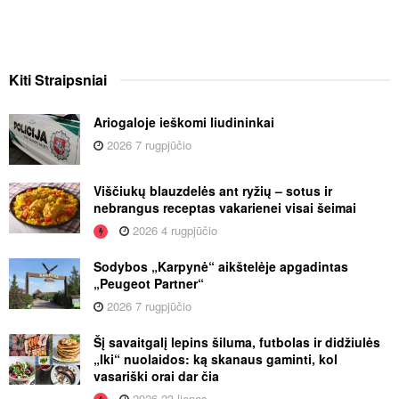
Kiti
Straipsniai
Ariogaloje ieškomi liudininkai
2026 7 rugpjūčio
Viščiukų blauzdelės ant ryžių – sotus ir
nebrangus receptas vakarienei visai šeimai
2026 4 rugpjūčio
Sodybos „Karpynė“ aikštelėje apgadintas
„Peugeot Partner“
2026 7 rugpjūčio
Šį savaitgalį lepins šiluma, futbolas ir didžiulės
„Iki“ nuolaidos: ką skanaus gaminti, kol
vasariški orai dar čia
2026 23 liepos