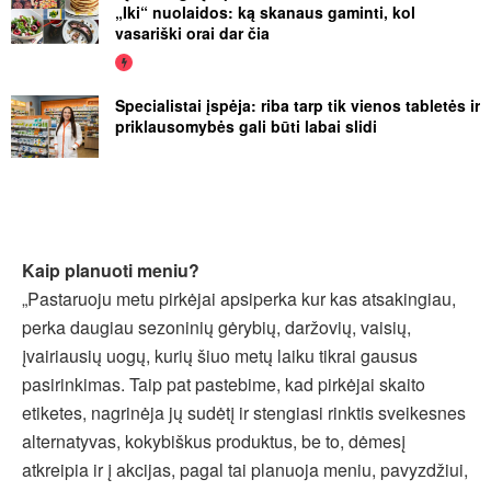
„Iki“ nuolaidos: ką skanaus gaminti, kol
vasariški orai dar čia
Specialistai įspėja: riba tarp tik vienos tabletės ir
priklausomybės gali būti labai slidi
Kaip planuoti meniu?
„Pastaruoju metu pirkėjai apsiperka kur kas atsakingiau,
perka daugiau sezoninių gėrybių, daržovių, vaisių,
įvairiausių uogų, kurių šiuo metų laiku tikrai gausus
pasirinkimas. Taip pat pastebime, kad pirkėjai skaito
etiketes, nagrinėja jų sudėtį ir stengiasi rinktis sveikesnes
alternatyvas, kokybiškus produktus, be to, dėmesį
atkreipia ir į akcijas, pagal tai planuoja meniu, pavyzdžiui,