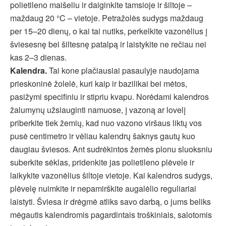
polietileno maišeliu ir daiginkite tamsioje ir šiltoje –
maždaug 20 °C – vietoje. Petražolės sudygs maždaug
per 15–20 dienų, o kai tai nutiks, perkelkite vazonėlius į
šviesesnę bei šiltesnę patalpą ir laistykite ne rečiau nei
kas 2–3 dienas.
Kalendra.
Tai kone plačiausiai pasaulyje naudojama
prieskoninė žolelė, kuri kaip ir bazilikai bei mėtos,
pasižymi specifiniu ir stipriu kvapu. Norėdami kalendros
žalumynų užsiauginti namuose, į vazoną ar lovelį
priberkite tiek žemių, kad nuo vazono viršaus liktų vos
pusė centimetro ir vėliau kalendrų šaknys gautų kuo
daugiau šviesos. Ant sudrėkintos žemės plonu sluoksniu
suberkite sėklas, pridenkite jas polietileno plėvele ir
laikykite vazonėlius šiltoje vietoje. Kai kalendros sudygs,
plėvelę nuimkite ir nepamirškite augalėlio reguliariai
laistyti. Šviesa ir drėgmė atliks savo darbą, o jums beliks
mėgautis kalendromis pagardintais troškiniais, salotomis