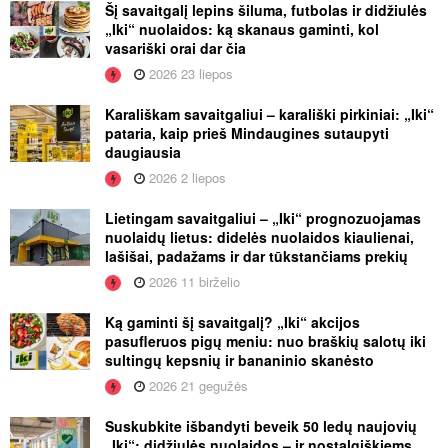
Šį savaitgalį lepins šiluma, futbolas ir didžiulės
„Iki“ nuolaidos: ką skanaus gaminti, kol
vasariški orai dar čia
2026 23 liepos
Karališkam savaitgaliui – karališki pirkiniai: „Iki“
pataria, kaip prieš Mindaugines sutaupyti
daugiausia
2026 2 liepos
Lietingam savaitgaliui – „Iki“ prognozuojamas
nuolaidų lietus: didelės nuolaidos kiaulienai,
lašišai, padažams ir dar tūkstančiams prekių
2026 11 birželio
Ką gaminti šį savaitgalį? „Iki“ akcijos
pasufleruos pigų meniu: nuo braškių salotų iki
sultingų kepsnių ir bananinio skanėsto
2026 21 gegužės
Suskubkite išbandyti beveik 50 ledų naujovių
„Iki“: didžiulės nuolaidos – ir nostalgiškiems