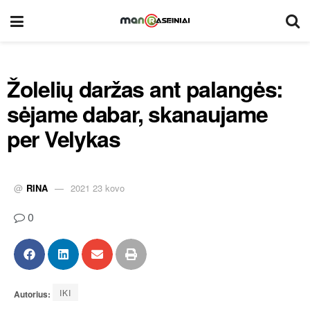
Žolelių daržas ant palangės:
sėjame dabar, skanaujame
per Velykas
@
RINA
2021 23 kovo
0
IKI
Autorius: