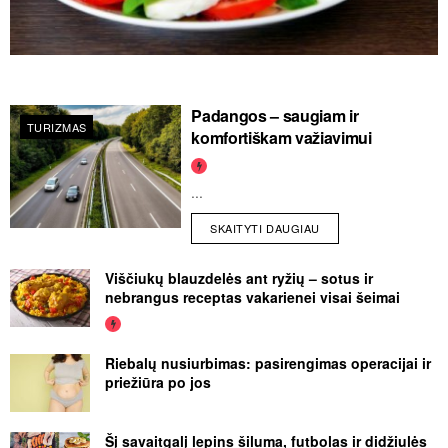
Padangos – saugiam ir
TURIZMAS
komfortiškam važiavimui
...
SKAITYTI DAUGIAU
Viščiukų blauzdelės ant ryžių – sotus ir
nebrangus receptas vakarienei visai šeimai
Riebalų nusiurbimas: pasirengimas operacijai ir
priežiūra po jos
Šį savaitgalį lepins šiluma, futbolas ir didžiulės