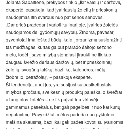
Jolanta Sabaitienė, prekybos tinklo „Iki“
vaisių ir daržovių
ekspertė, pasakoja, kad įvairiausių žolelių ir prieskonių
naudojimas itin svarbus nuo pat senos senovės.
„Dar prieš pradedant vartoti kulinarijoje, įvairios žolelės
naudojamos dėl gydomųjų savybių. Žinoma, pavasarį
gyventojai ima ieškoti būdų, kaip į organizmą susigrąžinti
tas medžiagas, kurias galbūt prarado šaltojo sezono
metu, todėl į savo mitybą stengiasi įtraukti ne tik kuo
daugiau šviežio derlaus daržovių, bet ir prieskoninių
žolelių: svogūnų laiškų, bazilikų, kalendros, mėtų,
čiobrelio, petražolių“, – pasakoja ekspertė.
Ši tendencija, anot jos, yra susijusi su pasikeitusiais
mitybos įpročiais, sveikesnių produktų paieška, o šviežiai
užaugintos žolelės – ne tik paįvairina virtuvėje
gaminamus patiekalus, bet gali pagelbėti ir nuo kai kurių
negalavimų. Pavyzdžiui, mėtos padeda nuo pykinimo,
malšina skausmą, bazilikai gali padėti kovoti su įvairiomis