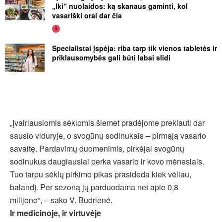
„Iki“ nuolaidos: ką skanaus gaminti, kol
vasariški orai dar čia
Specialistai įspėja: riba tarp tik vienos tabletės ir
priklausomybės gali būti labai slidi
„Įvairiausiomis sėklomis šiemet pradėjome prekiauti dar
sausio viduryje, o svogūnų sodinukais – pirmąją vasario
savaitę. Pardavimų duomenimis, pirkėjai svogūnų
sodinukus daugiausiai perka vasario ir kovo mėnesiais.
Tuo tarpu sėklų pirkimo pikas prasideda kiek vėliau,
balandį. Per sezoną jų parduodama net apie 0,8
milijono“, – sako V. Budrienė.
Ir medicinoje, ir virtuvėje