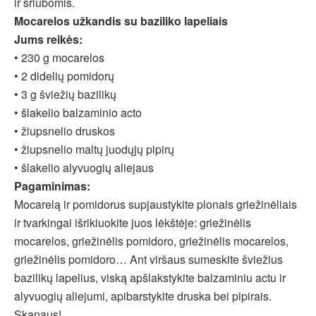
ir sriubomis.
Mocarelos užkandis su baziliko lapeliais
Jums reikės:
• 230 g mocarelos
• 2 didelių pomidorų
• 3 g šviežių bazilikų
• šlakelio balzaminio acto
• žiupsnelio druskos
• žiupsnelio maltų juodųjų pipirų
• šlakelio alyvuogių aliejaus
Pagaminimas:
Mocarelą ir pomidorus supjaustykite plonais griežinėliais
ir tvarkingai išrikiuokite juos lėkštėje: griežinėlis
mocarelos, griežinėlis pomidoro, griežinėlis mocarelos,
griežinėlis pomidoro… Ant viršaus sumeskite šviežius
bazilikų lapelius, viską apšlakstykite balzaminiu actu ir
alyvuogių aliejumi, apibarstykite druska bei pipirais.
Skanaus!