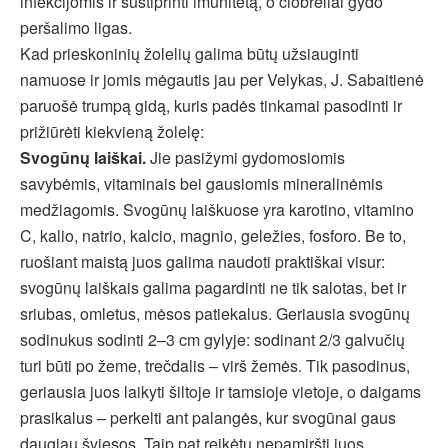
infekcijomis ir sustiprinti imunitetą, o čiobreliai gydo
peršalimo ligas.
Kad prieskoninių žolelių galima būtų užsiauginti
namuose ir jomis mėgautis jau per Velykas, J. Sabaitienė
paruošė trumpą gidą, kuris padės tinkamai pasodinti ir
prižiūrėti kiekvieną žolelę:
Svogūnų laiškai.
Jie pasižymi gydomosiomis
savybėmis, vitaminais bei gausiomis mineralinėmis
medžiagomis. Svogūnų laiškuose yra karotino, vitamino
C, kalio, natrio, kalcio, magnio, geležies, fosforo. Be to,
ruošiant maistą juos galima naudoti praktiškai visur:
svogūnų laiškais galima pagardinti ne tik salotas, bet ir
sriubas, omletus, mėsos patiekalus. Geriausia svogūnų
sodinukus sodinti 2–3 cm gylyje: sodinant 2/3 galvučių
turi būti po žeme, trečdalis – virš žemės. Tik pasodinus,
geriausia juos laikyti šiltoje ir tamsioje vietoje, o daigams
prasikalus – perkelti ant palangės, kur svogūnai gaus
daugiau šviesos. Taip pat reikėtų nepamiršti juos