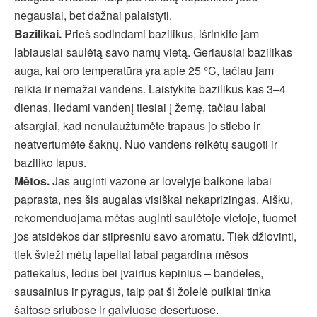
negausiai, bet dažnai palaistyti.
Bazilikai.
Prieš sodindami bazilikus, išrinkite jam
labiausiai saulėtą savo namų vietą. Geriausiai bazilikas
auga, kai oro temperatūra yra apie 25 °C, tačiau jam
reikia ir nemažai vandens. Laistykite bazilikus kas 3–4
dienas, liedami vandenį tiesiai į žemę, tačiau labai
atsargiai, kad nenulaužtumėte trapaus jo stiebo ir
neatvertumėte šaknų. Nuo vandens reikėtų saugoti ir
baziliko lapus.
Mėtos.
Jas auginti vazone ar lovelyje balkone labai
paprasta, nes šis augalas visiškai nekaprizingas. Aišku,
rekomenduojama mėtas auginti saulėtoje vietoje, tuomet
jos atsidėkos dar stipresniu savo aromatu. Tiek džiovinti,
tiek švieži mėtų lapeliai labai pagardina mėsos
patiekalus, ledus bei įvairius kepinius – bandeles,
sausainius ir pyragus, taip pat ši žolelė puikiai tinka
šaltose sriubose ir gaiviuose desertuose.