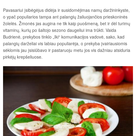
Pavasariui įsibėgėjus didėja ir susidomėjimas namų daržininkyste,
o ypač populiarios tampa ant palangių žaliuojančios prieskoninės
žolelės. Žmonės jas augina ne tik kaip puošmeną, bet ir dėl turimų
vitaminų, kurių po šaltojo sezono daugeliui ima trūkti. Vaida
Budrienė, prekybos tinklo „Iki“ komunikacijos vadovė, sako, kad
palangių darželiai vis labiau populiarėja, o prekyba įvairiausiomis
sėklomis jau įsisiūbavo ir pastaruoju metu jos vis dažniau atsiduria
pirkėjų krepšeliuose.