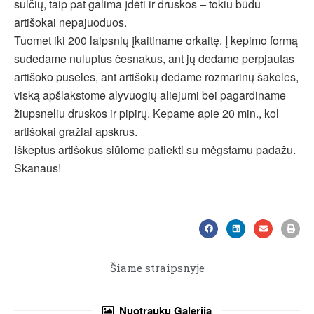
sulčių, taip pat galima įdėti ir druskos – tokiu būdu
artišokai nepajuoduos.
Tuomet iki 200 laipsnių įkaitiname orkaitę. Į kepimo formą
sudedame nuluptus česnakus, ant jų dedame perpjautas
artišoko puseles, ant artišokų dedame rozmarinų šakeles,
viską apšlakstome alyvuogių aliejumi bei pagardiname
žiupsneliu druskos ir pipirų. Kepame apie 20 min., kol
artišokai gražiai apskrus.
Iškeptus artišokus siūlome patiekti su mėgstamu padažu.
Skanaus!
Šiame straipsnyje
Nuotraukų
Galerija