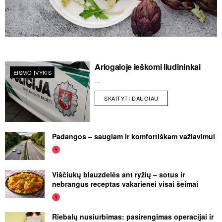
Ariogaloje ieškomi liudininkai
EISMO ĮVYKIS
...
SKAITYTI DAUGIAU
Padangos – saugiam ir komfortiškam važiavimui
Viščiukų blauzdelės ant ryžių – sotus ir
nebrangus receptas vakarienei visai šeimai
Riebalų nusiurbimas: pasirengimas operacijai ir