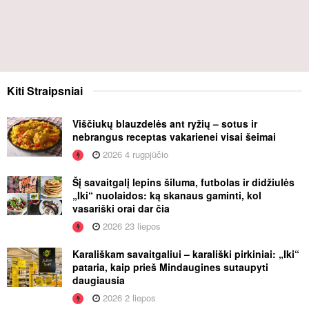
Kiti
Straipsniai
Viščiukų blauzdelės ant ryžių – sotus ir
nebrangus receptas vakarienei visai šeimai
2026 4 rugpjūčio
Šį savaitgalį lepins šiluma, futbolas ir didžiulės
„Iki“ nuolaidos: ką skanaus gaminti, kol
vasariški orai dar čia
2026 23 liepos
Karališkam savaitgaliui – karališki pirkiniai: „Iki“
pataria, kaip prieš Mindaugines sutaupyti
daugiausia
2026 2 liepos