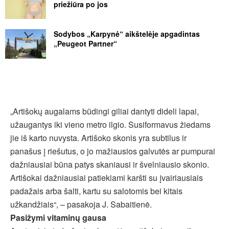
priežiūra po jos
Sodybos „Karpynė“ aikštelėje apgadintas
„Peugeot Partner“
„Artišokų augalams būdingi giliai dantyti dideli lapai,
užaugantys iki vieno metro ilgio. Susiformavus žiedams
jie iš karto nuvysta. Artišoko skonis yra subtilus ir
panašus į riešutus, o jo mažiausios galvutės ar pumpurai
dažniausiai būna patys skaniausi ir švelniausio skonio.
Artišokai dažniausiai patiekiami karšti su įvairiausiais
padažais arba šalti, kartu su salotomis bei kitais
užkandžiais“, – pasakoja J. Sabaitienė.
Pasižymi vitaminų gausa