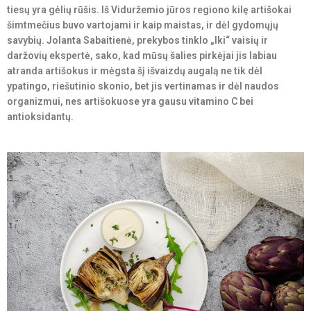
tiesų yra gėlių rūšis. Iš Viduržemio jūros regiono kilę artišokai
šimtmečius buvo vartojami ir kaip maistas, ir dėl gydomųjų
savybių. Jolanta Sabaitienė, prekybos tinklo „Iki“ vaisių ir
daržovių ekspertė, sako, kad mūsų šalies pirkėjai jis labiau
atranda artišokus ir mėgsta šį išvaizdų augalą ne tik dėl
ypatingo, riešutinio skonio, bet jis vertinamas ir dėl naudos
organizmui, nes artišokuose yra gausu vitamino C bei
antioksidantų.