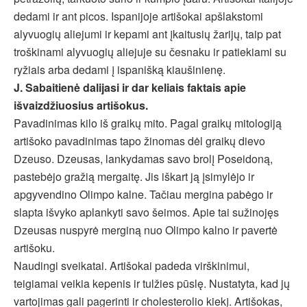
dedami ir ant picos. Ispanijoje artišokai apšlakstomi
alyvuogių aliejumi ir kepami ant įkaitusių žarijų, taip pat
troškinami alyvuogių aliejuje su česnaku ir patiekiami su
ryžiais arba dedami į ispanišką kiaušinienę.
J. Sabaitienė dalijasi ir dar keliais faktais apie
išvaizdžiuosius artišokus.
Pavadinimas kilo iš graikų mito. Pagal graikų mitologiją
artišoko pavadinimas tapo žinomas dėl graikų dievo
Dzeuso. Dzeusas, lankydamas savo brolį Poseidoną,
pastebėjo gražią mergaitę. Jis iškart ją įsimylėjo ir
apgyvendino Olimpo kalne. Tačiau mergina pabėgo ir
slapta išvyko aplankyti savo šeimos. Apie tai sužinojęs
Dzeusas nuspyrė merginą nuo Olimpo kalno ir pavertė
artišoku.
Naudingi sveikatai. Artišokai padeda virškinimui,
teigiamai veikia kepenis ir tulžies pūslę. Nustatyta, kad jų
vartojimas gali pagerinti ir cholesterolio kiekį. Artišokas,