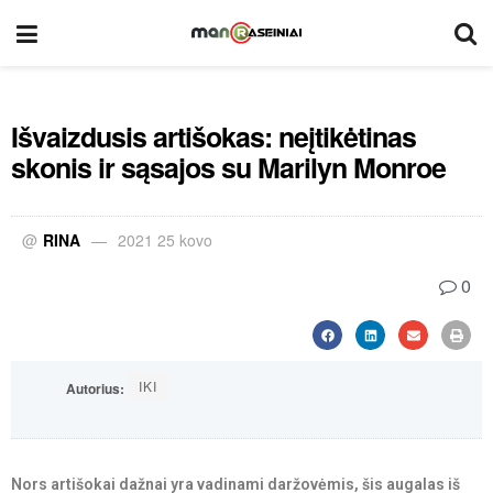
Išvaizdusis artišokas: neįtikėtinas
skonis ir sąsajos su Marilyn Monroe
@
RINA
2021 25 kovo
0
IKI
Autorius:
Nors artišokai dažnai yra vadinami daržovėmis, šis augalas iš