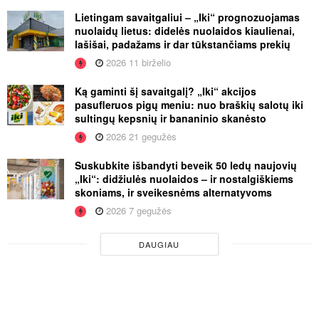
Lietingam savaitgaliui – „Iki“ prognozuojamas
nuolaidų lietus: didelės nuolaidos kiaulienai,
lašišai, padažams ir dar tūkstančiams prekių
2026 11 birželio
Ką gaminti šį savaitgalį? „Iki“ akcijos
pasufleruos pigų meniu: nuo braškių salotų iki
sultingų kepsnių ir bananinio skanėsto
2026 21 gegužės
Suskubkite išbandyti beveik 50 ledų naujovių
„Iki“: didžiulės nuolaidos – ir nostalgiškiems
skoniams, ir sveikesnėms alternatyvoms
2026 7 gegužės
DAUGIAU