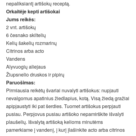
nepaliksiantį artišokų receptą.
Orkaitėje kepti artišokai
Jums reikės:
2 vnt. artišokų
6 česnako skiltelių
Kelių šakelių rozmarinų
Citrinos arba acto
Vandens
Alyvuogių aliejaus
Žiupsnelio druskos ir pipirų
Paruošimas:
Pirmiausia reikėtų švariai nuvalyti artišokus: nupjauti
nevalgomus apatinius žiedlapius, kotą. Visą žiedą gražiai
apipjaustyti iki pat šerdies. Tuomet artišokus perpjauti
pusiau. Perpjovus pusiau artišoko nepamirškite išvalyti
plaušelių. Išvalytą artišoką kelioms minutėms
pamerkiame į vandenį, į kurį įlašinkite acto arba citrinos