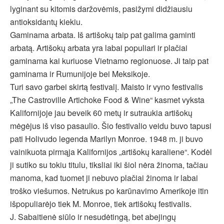
lyginant su kitomis daržovėmis, pasižymi didžiausiu
antioksidantų kiekiu.
Gaminama arbata. Iš artišokų taip pat galima gaminti
arbatą. Artišokų arbata yra labai populiari ir plačiai
gaminama kai kuriuose Vietnamo regionuose. Ji taip pat
gaminama ir Rumunijoje bei Meksikoje.
Turi savo garbei skirtą festivalį. Maisto ir vyno festivalis
„The Castroville Artichoke Food & Wine“ kasmet vyksta
Kalifornijoje jau beveik 60 metų ir sutraukia artišokų
mėgėjus iš viso pasaulio. Šio festivalio veidu buvo tapusi
pati Holivudo legenda Marilyn Monroe. 1948 m. ji buvo
vainikuota pirmąja Kalifornijos „artišokų karaliene“. Kodėl
ji sutiko su tokiu titulu, tiksliai iki šiol nėra žinoma, tačiau
manoma, kad tuomet ji nebuvo plačiai žinoma ir labai
troško viešumos. Netrukus po karūnavimo Amerikoje itin
išpopuliarėjo tiek M. Monroe, tiek artišokų festivalis.
J. Sabaitienė siūlo ir nesudėtingą, bet abejingų