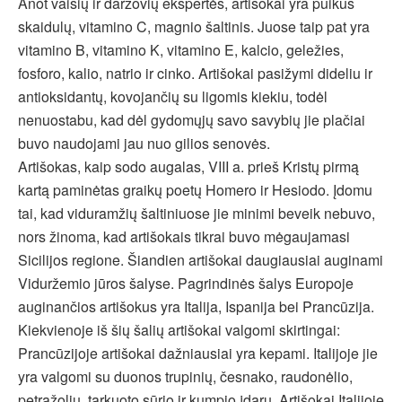
Anot vaisių ir daržovių ekspertės, artišokai yra puikus
skaidulų, vitamino C, magnio šaltinis. Juose taip pat yra
vitamino B, vitamino K, vitamino E, kalcio, geležies,
fosforo, kalio, natrio ir cinko. Artišokai pasižymi dideliu ir
antioksidantų, kovojančių su ligomis kiekiu, todėl
nenuostabu, kad dėl gydomųjų savo savybių jie plačiai
buvo naudojami jau nuo gilios senovės.
Artišokas, kaip sodo augalas, VIII a. prieš Kristų pirmą
kartą paminėtas graikų poetų Homero ir Hesiodo. Įdomu
tai, kad viduramžių šaltiniuose jie minimi beveik nebuvo,
nors žinoma, kad artišokais tikrai buvo mėgaujamasi
Sicilijos regione. Šiandien artišokai daugiausiai auginami
Viduržemio jūros šalyse. Pagrindinės šalys Europoje
auginančios artišokus yra Italija, Ispanija bei Prancūzija.
Kiekvienoje iš šių šalių artišokai valgomi skirtingai:
Prancūzijoje artišokai dažniausiai yra kepami. Italijoje jie
yra valgomi su duonos trupinių, česnako, raudonėlio,
petražolių, tarkuoto sūrio ir kumpio įdaru. Artišokai Italijoje