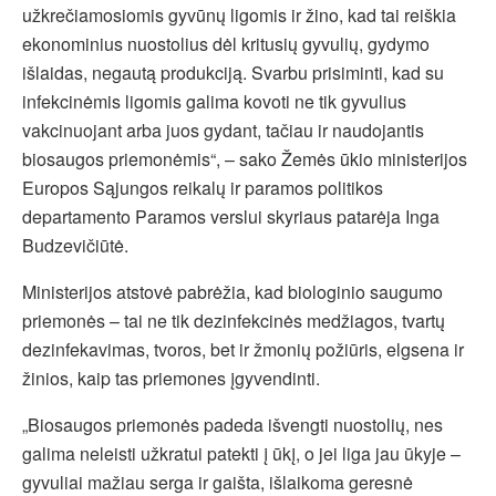
užkrečiamosiomis gyvūnų ligomis ir žino, kad tai reiškia
ekonominius nuostolius dėl kritusių gyvulių, gydymo
išlaidas, negautą produkciją. Svarbu prisiminti, kad su
infekcinėmis ligomis galima kovoti ne tik gyvulius
vakcinuojant arba juos gydant, tačiau ir naudojantis
biosaugos priemonėmis“, – sako Žemės ūkio ministerijos
Europos Sąjungos reikalų ir paramos politikos
departamento Paramos verslui skyriaus patarėja Inga
Budzevičiūtė.
Ministerijos atstovė pabrėžia, kad biologinio saugumo
priemonės – tai ne tik dezinfekcinės medžiagos, tvartų
dezinfekavimas, tvoros, bet ir žmonių požiūris, elgsena ir
žinios, kaip tas priemones įgyvendinti.
„Biosaugos priemonės padeda išvengti nuostolių, nes
galima neleisti užkratui patekti į ūkį, o jei liga jau ūkyje –
gyvuliai mažiau serga ir gaišta, išlaikoma geresnė