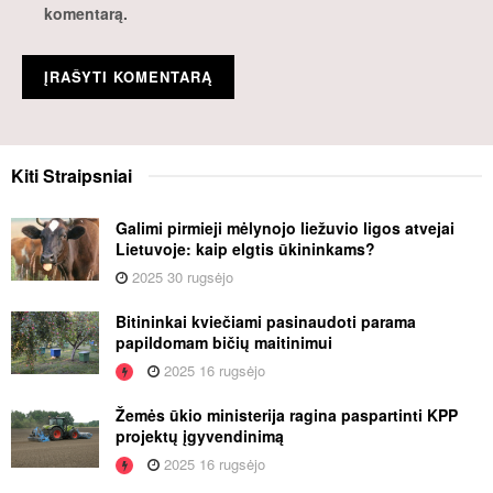
komentarą.
Kiti
Straipsniai
Galimi pirmieji mėlynojo liežuvio ligos atvejai
Lietuvoje: kaip elgtis ūkininkams?
2025 30 rugsėjo
Bitininkai kviečiami pasinaudoti parama
papildomam bičių maitinimui
2025 16 rugsėjo
Žemės ūkio ministerija ragina paspartinti KPP
projektų įgyvendinimą
2025 16 rugsėjo