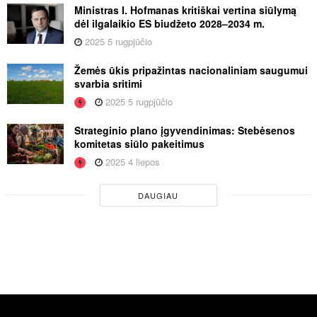
Ministras I. Hofmanas kritiškai vertina siūlymą
dėl ilgalaikio ES biudžeto 2028–2034 m.
2025 5 rugpjūčio
Žemės ūkis pripažintas nacionaliniam saugumui
svarbia sritimi
2025 5 rugpjūčio
Strateginio plano įgyvendinimas: Stebėsenos
komitetas siūlo pakeitimus
2025 4 liepos
DAUGIAU