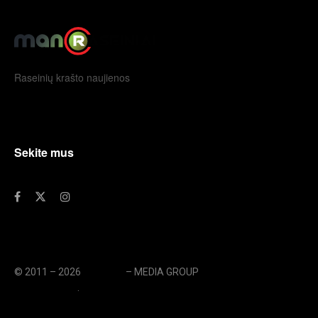
Raseinių krašto naujienos
Sekite mus
© 2011 – 2026
eLengvai
– MEDIA GROUP
// UAB eLengvai
MEDIA GROUP
.