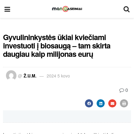
Gyvulininkystės ūkiai kviečiami
investuoti į biosaugą – tam skirta
daugiau kaip milijonas eurų
@
Ž.U.M.
2024 5 kovo
0