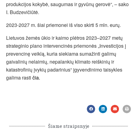
produkcijos kokybė, saugumas ir gyvūnų gerovė“, – sako
I. Budzevičiūtė.
2023-2027 m. šiai priemonei iš viso skirti 5 mln. eurų.
Lietuvos žemės ūkio ir kaimo plėtros 2023–2027 metų
strateginio plano intervencinės priemonės „Investicijos į
prevencinę veiklą, kuria siekiama sumažinti galimų
gaivalinių nelaimių, nepalankių klimato reiškinių ir
katastrofinių įvykių padarinius“ įgyvendinimo taisykles
galima rasti
čia.
Šiame straipsnyje