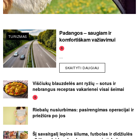
Padangos – saugiam ir
TURIZMAS
komfortiškam važiavimui
...
SKAITYTI DAUGIAU
Viščiukų blauzdelės ant ryžių – sotus ir
nebrangus receptas vakarienei visai šeimai
Riebalų nusiurbimas: pasirengimas operacijai ir
priežiūra po jos
Šį savaitgalį lepins šiluma, futbolas ir didžiulės