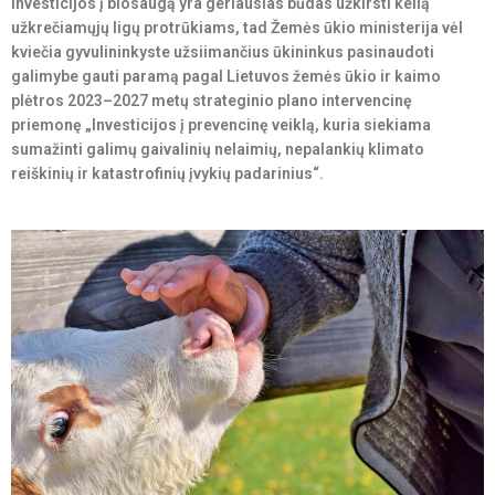
Investicijos į biosaugą yra geriausias būdas užkirsti kelią
užkrečiamųjų ligų protrūkiams, tad Žemės ūkio ministerija vėl
kviečia gyvulininkyste užsiimančius ūkininkus pasinaudoti
galimybe gauti paramą pagal Lietuvos žemės ūkio ir kaimo
plėtros 2023–2027 metų strateginio plano intervencinę
priemonę „Investicijos į prevencinę veiklą, kuria siekiama
sumažinti galimų gaivalinių nelaimių, nepalankių klimato
reiškinių ir katastrofinių įvykių padarinius“.