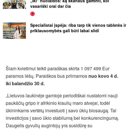
„Iki“ nuolaidos: ką skanaus gaminti, kol
vasariški orai dar čia
Specialistai įspėja: riba tarp tik vienos tabletės ir
priklausomybės gali būti labai slidi
Šiam kvietimui teikti paraiškas skirta 1 097 499 Eur
paramos lėšų. Paraiškos bus priimamos
nuo kovo 4 d.
iki balandžio 30 d.
„Lietuvos laukinėje gamtoje periodiškai nustatomi nauji
paukščių gripo ir afrikinio kiaulių maro atvejai, todėl
ūkininkams vertėtų investuoti į savo ūkių biosaugą. Tai
investicijos į savo ūkio stabilumą bei konkurencingumą.
Daugelis gyvulių augintojų yra susidūrę su