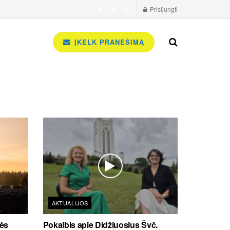
Prisijungti
ĮKELK PRANEŠIMĄ
AKTUALIJOS
tės
Pokalbis apie Didžiuosius Švč.