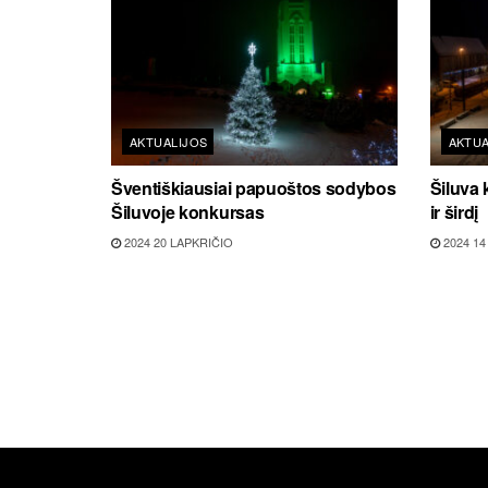
AKTUALIJOS
AKTUA
Šventiškiausiai papuoštos sodybos
Šiluva k
Šiluvoje konkursas
ir širdį
2024 20 LAPKRIČIO
2024 14