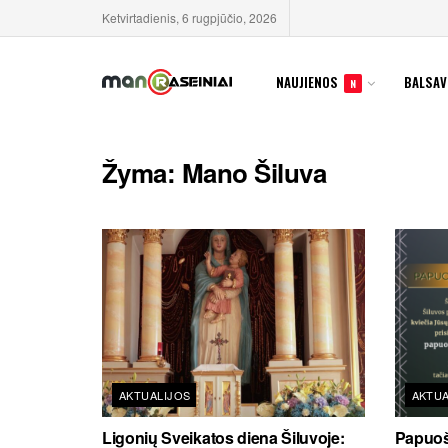
Ketvirtadienis, 6 rugpjūčio, 2026
NAUJIENOS
BALSAV
N
Žyma:
Mano Šiluva
AKTUALIJOS
AKTUA
Ligonių Sveikatos diena Šiluvoje:
Papuoš