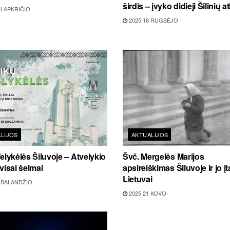
širdis – įvyko didieji Šilinių at
 LAPKRIČIO
2025 16 RUGSĖJO
LIJOS
AKTUALIJOS
elykėlės Šiluvoje – Atvelykio
Švč. Mergelės Marijos
visai šeimai
apsireiškimas Šiluvoje ir jo į
Lietuvai
 BALANDŽIO
2025 21 KOVO