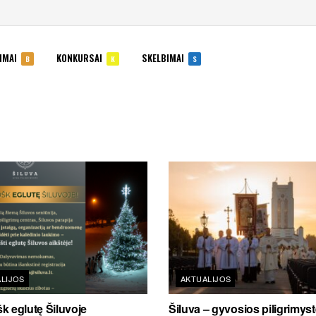
IMAI
KONKURSAI
SKELBIMAI
B
K
S
LIJOS
AKTUALIJOS
k eglutę Šiluvoje
Šiluva – gyvosios piligrimys