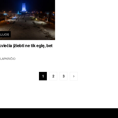
LIJOS
viečia įžiebti ne tik eglę, bet
 LAPKRIČIO
1
2
3