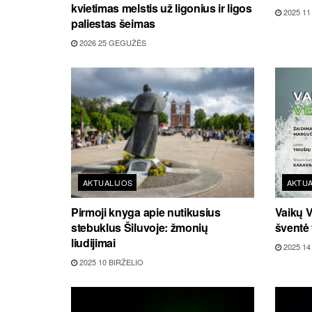
kvietimas melstis už ligonius ir ligos
2025 11
paliestas šeimas
2026 25 GEGUŽĖS
AKTUALIJOS
AKTUA
Pirmoji knyga apie nutikusius
Vaikų V
stebuklus Šiluvoje: žmonių
šventė 
liudijimai
2025 14
2025 10 BIRŽELIO