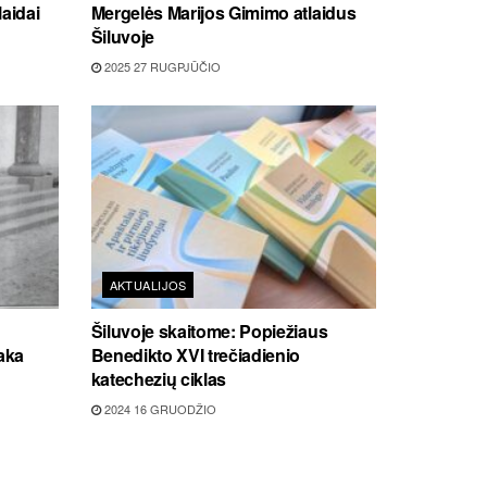
laidai
Mergelės Marijos Gimimo atlaidus
Šiluvoje
2025 27 RUGPJŪČIO
AKTUALIJOS
Šiluvoje skaitome: Popiežiaus
taka
Benedikto XVI trečiadienio
katechezių ciklas
2024 16 GRUODŽIO