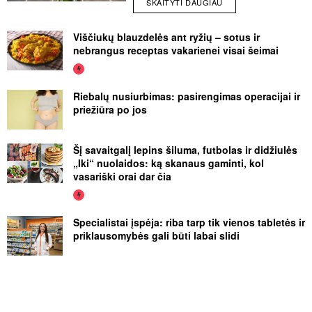
SKAITYTI DAUGIAU
Viščiukų blauzdelės ant ryžių – sotus ir
nebrangus receptas vakarienei visai šeimai
Riebalų nusiurbimas: pasirengimas operacijai ir
priežiūra po jos
Šį savaitgalį lepins šiluma, futbolas ir didžiulės
„Iki“ nuolaidos: ką skanaus gaminti, kol
vasariški orai dar čia
Specialistai įspėja: riba tarp tik vienos tabletės ir
priklausomybės gali būti labai slidi