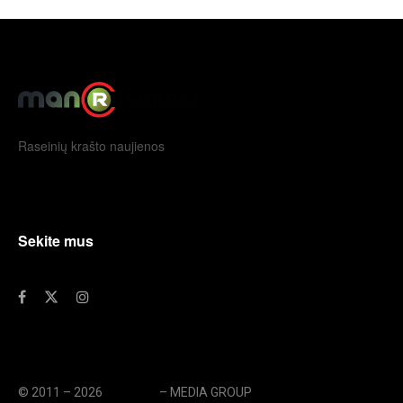
Raseinių krašto naujienos
Sekite mus
© 2011 – 2026
eLengvai
– MEDIA GROUP
// UAB eLengvai