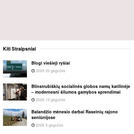
Kiti
Straipsniai
Blogi viešieji ryšiai
2026 20 gegužės
Blinstrubiškių socialinės globos namų katilinėje
– modernesni šilumos gamybos sprendimai
2026 13 gegužės
Balandžio mėnesio darbai Raseinių rajono
seniūnijose
2026 5 gegužės