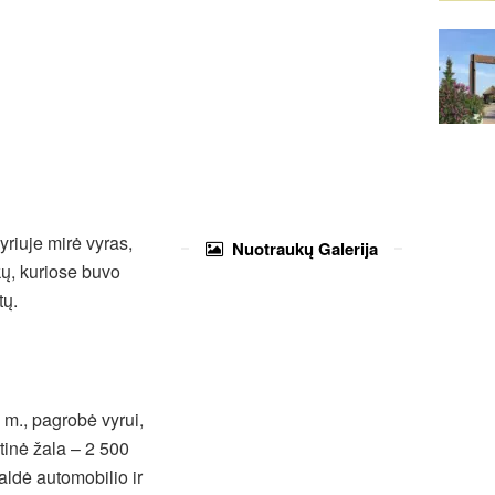
riuje mirė vyras,
Nuotraukų
Galerija
kų, kuriose buvo
tų.
 m., pagrobė vyrui,
inė žala – 2 500
aldė automobilio ir