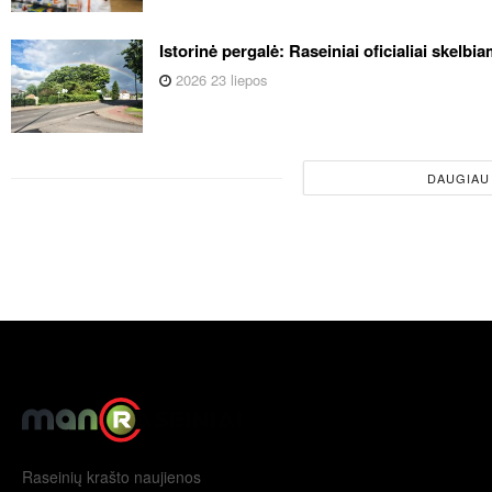
Istorinė pergalė: Raseiniai oficialiai skelb
2026 23 liepos
DAUGIAU
Raseinių krašto naujienos