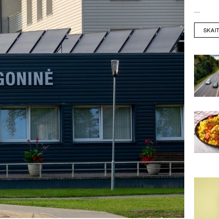
...
SKAI