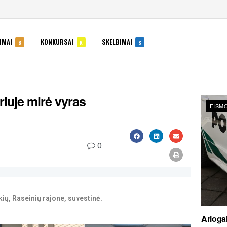
IMAI
KONKURSAI
SKELBIMAI
B
K
S
riuje mirė vyras
EISMO
0
kių, Raseinių rajone, suvestinė.
Ariogal