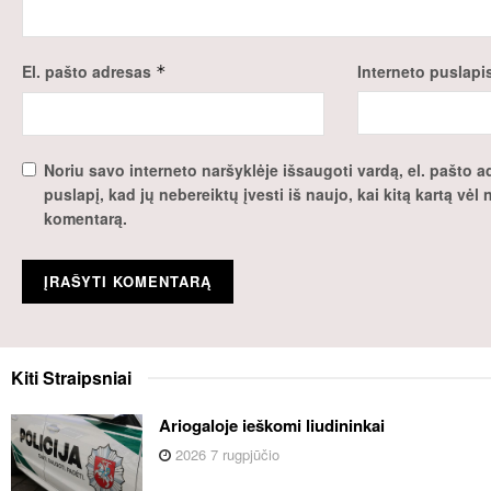
El. pašto adresas
Interneto puslapi
*
Noriu savo interneto naršyklėje išsaugoti vardą, el. pašto ad
puslapį, kad jų nebereiktų įvesti iš naujo, kai kitą kartą vėl
komentarą.
Kiti
Straipsniai
Ariogaloje ieškomi liudininkai
2026 7 rugpjūčio