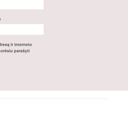
s
resą ir interneto
 norėsiu parašyti