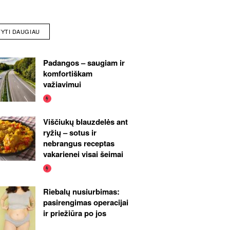
TYTI DAUGIAU
Padangos – saugiam ir
komfortiškam
važiavimui
Viščiukų blauzdelės ant
ryžių – sotus ir
nebrangus receptas
vakarienei visai šeimai
Riebalų nusiurbimas:
pasirengimas operacijai
ir priežiūra po jos