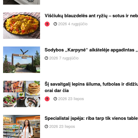
Viščiukų blauzdelės ant ryžių – sotus ir ne
2026 4 rugpjūčio
Sodybos „Karpynė“ aikštelėje apgadintas 
2026 7 rugpjūčio
Šį savaitgalį lepins šiluma, futbolas ir didž
orai dar čia
2026 23 liepos
Specialistai įspėja: riba tarp tik vienos tabl
2026 23 liepos