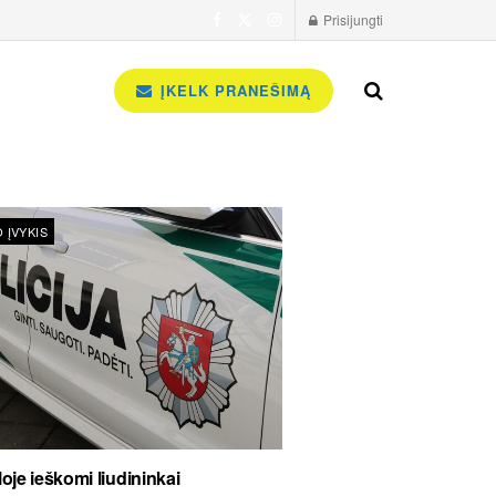
Prisijungti
ĮKELK PRANEŠIMĄ
 ĮVYKIS
oje ieškomi liudininkai