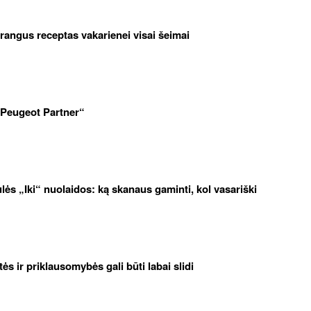
brangus receptas vakarienei visai šeimai
„Peugeot Partner“
iulės „Iki“ nuolaidos: ką skanaus gaminti, kol vasariški
etės ir priklausomybės gali būti labai slidi