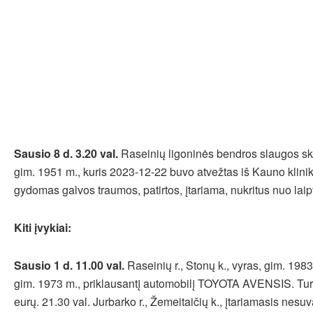
Sausio 8 d. 3.20 val.
Raseinių ligoninės bendros slaugos sky
gim. 1951 m., kuris 2023-12-22 buvo atvežtas iš Kauno klini
gydomas galvos traumos, patirtos, įtariama, nukritus nuo laip
Kiti įvykiai:
Sausio 1 d. 11.00 val.
Raseinių r., Stonų k., vyras, gim. 1983
gim. 1973 m., priklausantį automobilį TOYOTA AVENSIS. Turt
eurų. 21.30 val. Jurbarko r., Žemeitaičių k., įtariamasis nesuv