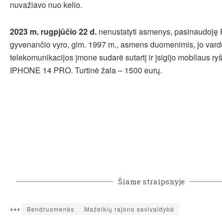
nuvažiavo nuo kelio.
2023 m. rugpjūčio 22 d.
nenustatyti asmenys, pasinaudoję 
gyvenančio vyro, gim. 1997 m., asmens duomenimis, jo vard
telekomunikacijos įmone sudarė sutartį ir įsigijo mobilaus r
IPHONE 14 PRO. Turtinė žala – 1500 eurų.
Šiame straipsnyje
+++
Bendruomenės
Mažeikių rajono savivaldybė