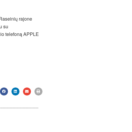
Raseinių rajone
u su
yšio telefoną APPLE