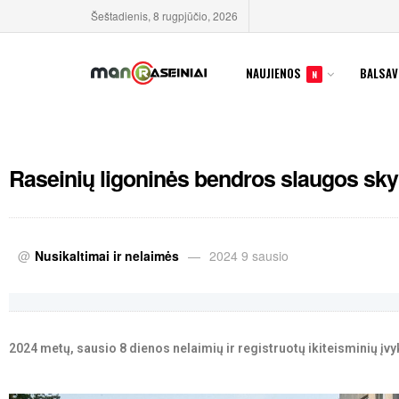
Šeštadienis, 8 rugpjūčio, 2026
NAUJIENOS
BALSAV
N
Raseinių ligoninės bendros slaugos sky
@
Nusikaltimai ir nelaimės
2024 9 sausio
2024 metų, sausio 8 dienos nelaimių ir registruotų ikiteisminių įvy