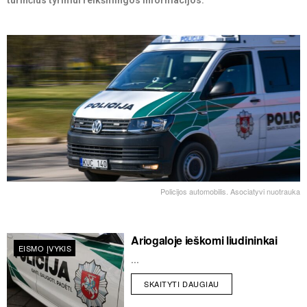
turinčius tyrimui reikšmingos informacijos.
Policijos automobilis. Asociatyvi nuotrauka
Ariogaloje ieškomi liudininkai
EISMO ĮVYKIS
...
SKAITYTI DAUGIAU