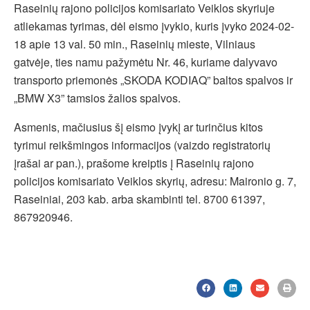
Raseinių rajono policijos komisariato Veiklos skyriuje
atliekamas tyrimas, dėl eismo įvykio, kuris įvyko 2024-02-
18 apie 13 val. 50 min., Raseinių mieste, Vilniaus
gatvėje, ties namu pažymėtu Nr. 46, kuriame dalyvavo
transporto priemonės „SKODA KODIAQ” baltos spalvos ir
„BMW X3” tamsios žalios spalvos.
Asmenis, mačiusius šį eismo įvykį ar turinčius kitos
tyrimui reikšmingos informacijos (vaizdo registratorių
įrašai ar pan.), prašome kreiptis į Raseinių rajono
policijos komisariato Veiklos skyrių, adresu: Maironio g. 7,
Raseiniai, 203 kab. arba skambinti tel. 8700 61397,
867920946.