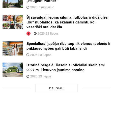
„Peugeot Partner“
2026 7 rugpjūčio
Šį savaitgalį lepins šiluma, futbolas ir didžiulės
„Iki“ nuolaidos: ką skanaus gaminti, kol
vasariški orai dar čia
2026 23 liepos
Specialistai įspėja: riba tarp tik vienos tabletės ir
priklausomybės gali būti labai slidi
2026 23 liepos
Istorinė pergalė: Raseiniai oficialiai skelbiami
2027 m. Lietuvos jaunimo sostine
2026 23 liepos
DAUGIAU