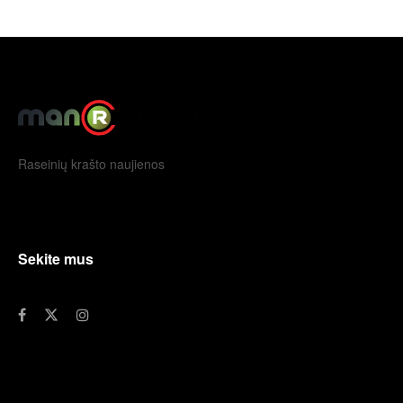
Raseinių krašto naujienos
Sekite mus