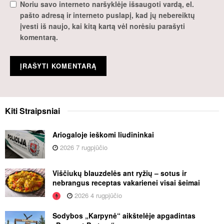
Noriu savo interneto naršyklėje išsaugoti vardą, el.
pašto adresą ir interneto puslapį, kad jų nebereiktų
įvesti iš naujo, kai kitą kartą vėl norėsiu parašyti
komentarą.
Kiti
Straipsniai
Ariogaloje ieškomi liudininkai
2026 7 rugpjūčio
Viščiukų blauzdelės ant ryžių – sotus ir
nebrangus receptas vakarienei visai šeimai
2026 4 rugpjūčio
Sodybos „Karpynė“ aikštelėje apgadintas