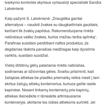
tvarkymo kontrolės skyriaus vyriausioji specialistė Sandra
Latvėnienė.
Kaip pažymi S. Latvėnienė: „Draugiška gamtai
alternatyva – naudoti žvakes su daugkartiniais gaubtais,
keičiant tik žvakių papildus. Rekomenduojama rinktis
natūralaus vaško žvakes, kurios mažiau teršia aplinką“.
Parafinas susidaro perdirbant naftos produktus, jis
degdamas išskiria panašias medžiagas kaip dyzelinis
variklis, susidaro suodžiai.
Vietoj dirbtinių gėlių patariama rinktis natūralias,
sodinamas ar džiovintas gėles. Svarbu prisiminti, kad
žaliąsias atliekas be plastiko priemaišų reikia mesti į tam
skirtus žaliųjų atliekų konteinerius, kuriuos galite rasite
kapinėse. Nesant tinkamų konteinerių prie kapinių,
atliekas išsineškite ir išmeskite artimiausiame
konteineryje, skirtame tos rūšies atliekoms surinkti. Jei