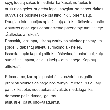
spygliuočių šakos ir mediniai karkasai, nurautos ir
nuskintos gėlės, sugrėbti lapai, spygliai, samanos, šakos,
nuvytusios puokštės (be plastiko ir kitų priemaišų).
Daugiau informacijos apie žaliųjų atliekų rūšiavimą rasite
Aplinkos apsaugos departamento parengtoje atmintinėje
„Žaliosios atliekos“.
Paminklų, antkapių ir kapų tvarkymo atliekas pristatykite
į didelių gabaritų atliekų surinkimo aikšteles.
Išsamiau apie kapinių atliekų rūšiavimą ir patarimai, kaip
sumažinti kapinių atliekų kiekį – atmintinėje „Kapinių
atliekos“.
Primename, kad apie pastebėtus pažeidimus galite
pranešti skubiosios pagalbos tarnybų telefonu 112. Taip
pat užfiksuotas nuotraukas ar vaizdo medžiagą, kai
daromas pažeidimas, galima
atsiųsti el. paštu info@aad.am.lt.