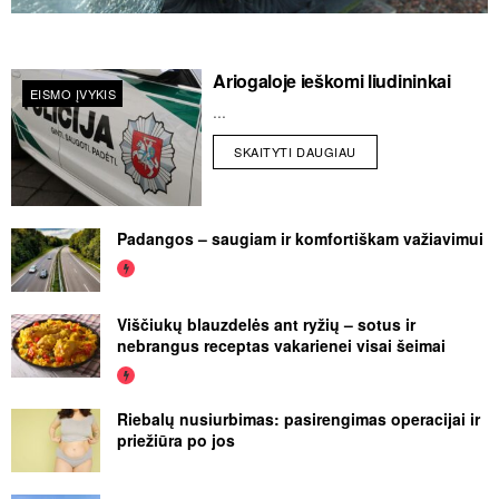
Ariogaloje ieškomi liudininkai
EISMO ĮVYKIS
...
SKAITYTI DAUGIAU
Padangos – saugiam ir komfortiškam važiavimui
Viščiukų blauzdelės ant ryžių – sotus ir
nebrangus receptas vakarienei visai šeimai
Riebalų nusiurbimas: pasirengimas operacijai ir
priežiūra po jos