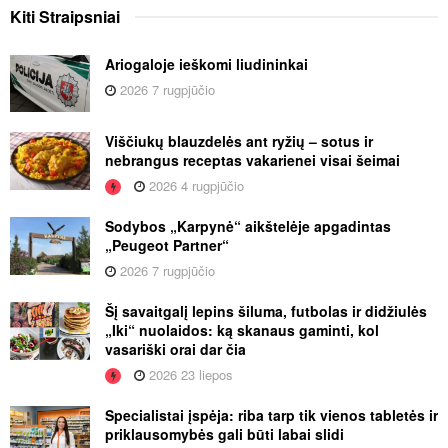
Kiti
Straipsniai
Ariogaloje ieškomi liudininkai
2026 7 rugpjūčio
Viščiukų blauzdelės ant ryžių – sotus ir
nebrangus receptas vakarienei visai šeimai
2026 4 rugpjūčio
Sodybos „Karpynė“ aikštelėje apgadintas
„Peugeot Partner“
2026 7 rugpjūčio
Šį savaitgalį lepins šiluma, futbolas ir didžiulės
„Iki“ nuolaidos: ką skanaus gaminti, kol
vasariški orai dar čia
2026 23 liepos
Specialistai įspėja: riba tarp tik vienos tabletės ir
priklausomybės gali būti labai slidi