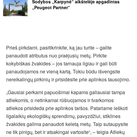
Sodybos „Karpynė“ aikštelėje apgadintas
„Peugeot Partner“
Prieš pirkdami, pasitikrinkite, ką jau turite – galite
panaudoti atributus nuo praėjusių metų. Pirkite
kokybiškas žvakides – jos tarnauja ilgiau ir gali būti
panaudojamos ne vieną kartą. Tokiu būdu išvengsite
nereikalingų pirkinių ir prisidėsite prie aplinkos tausojimo.
„Gausiai perkami papuošimai kapams galiausiai tampa
atliekomis, o netinkamai rūšiuojamos ir tvarkomos
atliekos prisideda prie aplinkos taršos. Patariame ieškoti
ilgalaikių ekologiškų sprendimų, pavyzdžiui, stiklines
žvakides galima panaudoti keletą metų. Taip sutaupysite
ne tik pinigų, bet ir atsakingai vartosite“, – teigia Atliekų