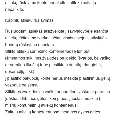
atliekų rūšiavimo konteineriai pilni, atliekų šalia jų
nepalikite.
Kapinių atliekų rūšiavimas
Rūšiuodami atliekas atsižvelkite į savivaldybėje esančią
atliekų rūšiavimo tvarką, tačiau visais atvejais laikykitės
bendrų rūšiavimo nuostatų:
Stiklo atliekų surinkimo konteineriuose turi būti
išmetamos stiklinės žvakidės be įdėklo (švarios, be vaško
ar parafino likučių) ir be plastikinių detalių (dangtelių,
dekoracijų ir kt.).
Į plastiko pakuočių konteinerius meskite plastikinius gėlių
vazonus be žemių.
Stiklines žvakides su vašku ar parafinu, vaško ar parafino
įdėklus, dirbtines gėles, kempines, juostas meskite į
mišrių komunalinių atliekų konteinerius.
Žaliųjų atliekų konteineriuose metamos gyvos gėlės,