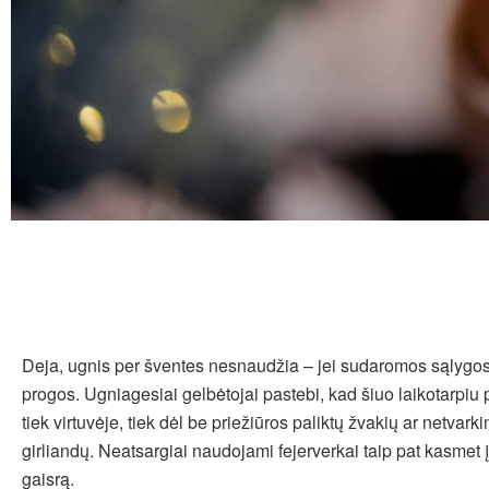
Deja, ugnis per šventes nesnaudžia – jei sudaromos sąlygos,
progos. Ugniagesiai gelbėtojai pastebi, kad šiuo laikotarpiu
tiek virtuvėje, tiek dėl be priežiūros paliktų žvakių ar netvarki
girliandų. Neatsargiai naudojami fejerverkai taip pat kasmet 
gaisrą.