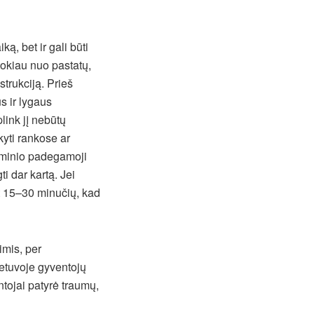
ą, bet ir gali būti
tokiau nuo pastatų,
strukciją. Prieš
us ir lygaus
link jį nebūtų
kyti rankose ar
gaminio padegamoji
i dar kartą. Jei
nt 15–30 minučių, kad
mis, per
etuvoje gyventojų
tojai patyrė traumų,