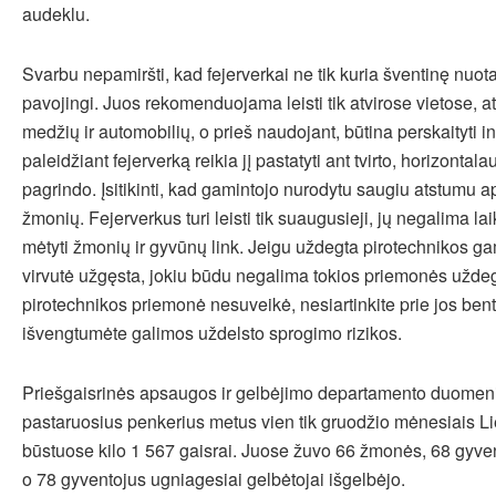
audeklu.
Svarbu nepamiršti, kad fejerverkai ne tik kuria šventinę nuotaik
pavojingi. Juos rekomenduojama leisti tik atvirose vietose, a
medžių ir automobilių, o prieš naudojant, būtina perskaityti in
paleidžiant fejerverką reikia jį pastatyti ant tvirto, horizontala
pagrindo. Įsitikinti, kad gamintojo nurodytu saugiu atstumu ap
žmonių. Fejerverkus turi leisti tik suaugusieji, jų negalima lai
mėtyti žmonių ir gyvūnų link. Jeigu uždegta pirotechnikos 
virvutė užgęsta, jokiu būdu negalima tokios priemonės uždegt
pirotechnikos priemonė nesuveikė, nesiartinkite prie jos be
išvengtumėte galimos uždelsto sprogimo rizikos.
Priešgaisrinės apsaugos ir gelbėjimo departamento duomeni
pastaruosius penkerius metus vien tik gruodžio mėnesiais Li
būstuose kilo 1 567 gaisrai. Juose žuvo 66 žmonės, 68 gyven
o 78 gyventojus ugniagesiai gelbėtojai išgelbėjo.