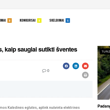
IMAI
KONKURSAI
SKELBIMAI
B
K
S
s, kaip saugiai sutikti šventes
TURI
0
Padang
mos Kalėdinės eglutės, aplink nušvinta elektrinės