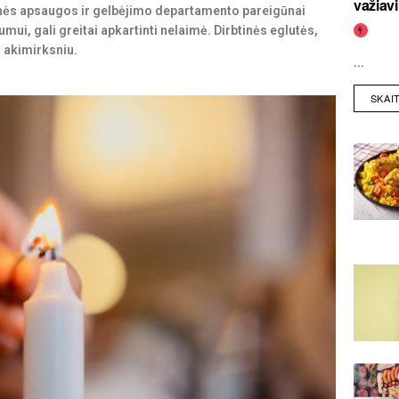
važiav
rinės apsaugos ir gelbėjimo departamento pareigūnai
ui, gali greitai apkartinti nelaimė. Dirbtinės eglutės,
i akimirksniu.
...
SKAI