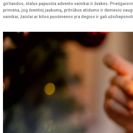
girliandos, stalus papuošia advento vainikai ir žvakės. Priešgais
primena, jog šventinį jaukumą, pritrūkus atidumo ir dėmesio saugum
vainikai, žaislai ar kitos puošmenos yra degios ir gali užsiliepsnot