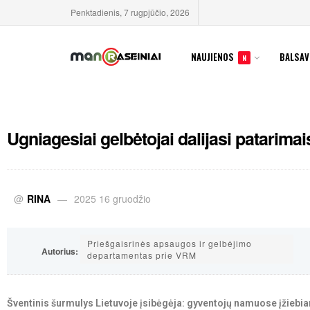
Penktadienis, 7 rugpjūčio, 2026
NAUJIENOS
BALSAV
N
Ugniagesiai gelbėtojai dalijasi patarimai
@
RINA
2025 16 gruodžio
Priešgaisrinės apsaugos ir gelbėjimo
Autorius:
departamentas prie VRM
Šventinis šurmulys Lietuvoje įsibėgėja: gyventojų namuose įžiebia