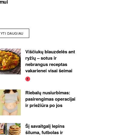
imui
TYTI DAUGIAU
Viščiukų blauzdelės ant
ryžių – sotus ir
nebrangus receptas
vakarienei visai šeimai
Riebalų nusiurbimas:
pasirengimas operacijai
ir priežiūra po jos
Šį savaitgalį lepins
šiluma, futbolas ir