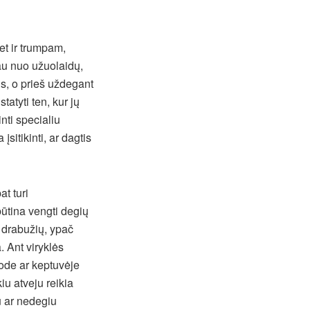
et ir trumpam,
iau nuo užuolaidų,
ius, o prieš uždegant
atyti ten, kur jų
nti specialiu
įsitikinti, ar dagtis
t turi
būtina vengti degių
ų drabužių, ypač
. Ant viryklės
uode ar keptuvėje
iu atveju reikia
iu ar nedegiu