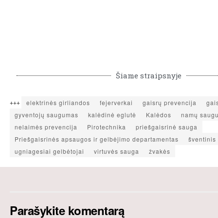
Šiame straipsnyje
+++
elektrinės girliandos
fejerverkai
gaisrų prevencija
gais
gyventojų saugumas
kalėdinė eglutė
Kalėdos
namų saug
nelaimės prevencija
Pirotechnika
priešgaisrinė sauga
Priešgaisrinės apsaugos ir gelbėjimo departamentas
šventinis 
ugniagesiai gelbėtojai
virtuvės sauga
žvakės
Parašykite komentarą