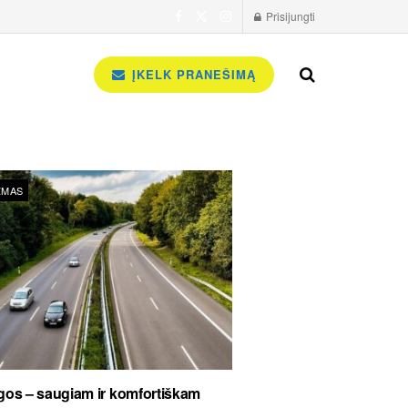
Prisijungti
ĮKELK PRANEŠIMĄ
ZMAS
os – saugiam ir komfortiškam