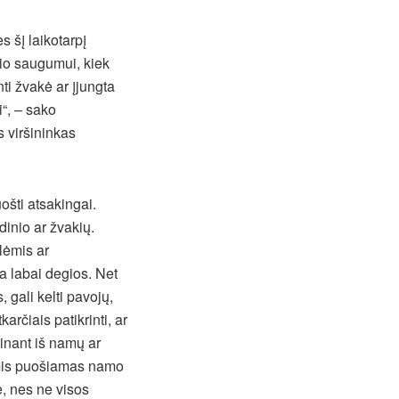
 šį laikotarpį
sio saugumui, kiek
ti žvakė ar įjungta
i“, – sako
 viršininkas
ošti atsakingai.
dinio ar žvakių.
lėmis ar
ra labai degios. Net
 gali kelti pavojų,
karčiais patikrinti, ar
einant iš namų ar
jomis puošiamas namo
e, nes ne visos