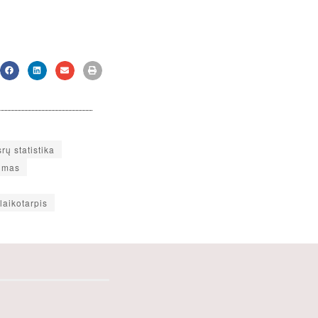
rų statistika
umas
laikotarpis