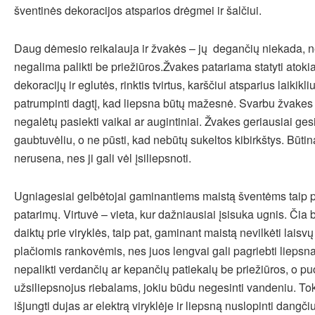
šventinės dekoracijos atsparios drėgmei ir šalčiui.
Daug dėmesio reikalauja ir žvakės – jų degančių niekada, n
negalima palikti be priežiūros.Žvakes patariama statyti atok
dekoracijų ir eglutės, rinktis tvirtus, karščiui atsparius laikikl
patrumpinti dagtį, kad liepsna būtų mažesnė. Svarbu žvakes st
negalėtų pasiekti vaikai ar augintiniai. Žvakes geriausiai gesi
gaubtuvėliu, o ne pūsti, kad nebūtų sukeltos kibirkštys. Būtina 
nerusena, nes ji gali vėl įsiliepsnoti.
Ugniagesiai gelbėtojai gaminantiems maistą šventėms taip pa
patarimų. Virtuvė – vieta, kur dažniausiai įsisuka ugnis. Čia 
daiktų prie viryklės, taip pat, gaminant maistą nevilkėti laisv
plačiomis rankovėmis, nes juos lengvai gali pagriebti liepsna
nepalikti verdančių ar kepančių patiekalų be priežiūros, o p
užsiliepsnojus riebalams, jokiu būdu negesinti vandeniu. Tok
išjungti dujas ar elektrą viryklėje ir liepsną nuslopinti dangč