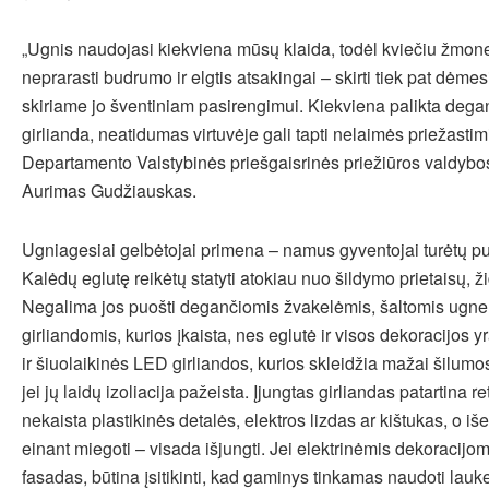
„Ugnis naudojasi kiekviena mūsų klaida, todėl kviečiu žmones
neprarasti budrumo ir elgtis atsakingai – skirti tiek pat dėme
skiriame jo šventiniam pasirengimui. Kiekviena palikta degan
girlianda, neatidumas virtuvėje gali tapti nelaimės priežastim
Departamento Valstybinės priešgaisrinės priežiūros valdybos
Aurimas Gudžiauskas.
Ugniagesiai gelbėtojai primena – namus gyventojai turėtų pu
Kalėdų eglutę reikėtų statyti atokiau nuo šildymo prietaisų, ži
Negalima jos puošti degančiomis žvakelėmis, šaltomis ugne
girliandomis, kurios įkaista, nes eglutė ir visos dekoracijos y
ir šiuolaikinės LED girliandos, kurios skleidžia mažai šilumos,
jei jų laidų izoliacija pažeista. Įjungtas girliandas patartina ret
nekaista plastikinės detalės, elektros lizdas ar kištukas, o iš
einant miegoti – visada išjungti. Jei elektrinėmis dekoraci
fasadas, būtina įsitikinti, kad gaminys tinkamas naudoti lauk