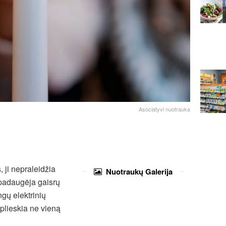
Asociatyvi nuotrauka
 ji nepraleidžia
Nuotraukų
Galerija
 padaugėja gaisrų
ngų elektrinių
įplieskia ne vieną