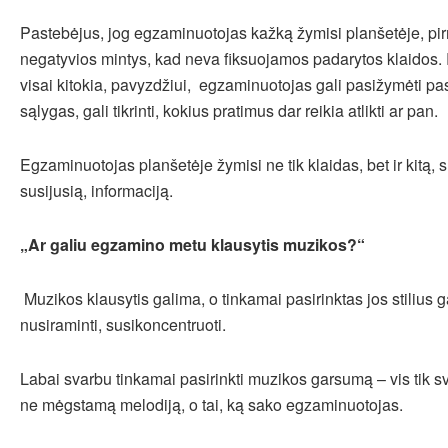
Pastebėjus, jog egzaminuotojas kažką žymisi planšetėje, pir
negatyvios mintys, kad neva fiksuojamos padarytos klaidos. 
visai kitokia, pavyzdžiui, egzaminuotojas gali pasižymėti pas
sąlygas, gali tikrinti, kokius pratimus dar reikia atlikti ar pan.
Egzaminuotojas planšetėje žymisi ne tik klaidas, bet ir kitą,
susijusią, informaciją.
„Ar galiu egzamino metu klausytis muzikos?“
Muzikos klausytis galima, o tinkamai pasirinktas jos stilius g
nusiraminti, susikoncentruoti.
Labai svarbu tinkamai pasirinkti muzikos garsumą – vis tik sv
ne mėgstamą melodiją, o tai, ką sako egzaminuotojas.