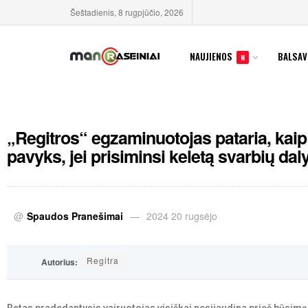
Šeštadienis, 8 rugpjūčio, 2026
NAUJIENOS
BALSAV
N
„Regitros“ egzaminuotojas pataria, kaip
pavyks, jei prisiminsi keletą svarbių dal
@
Spaudos Pranešimai
2024 20 rugsėjo
Regitra
Autorius: