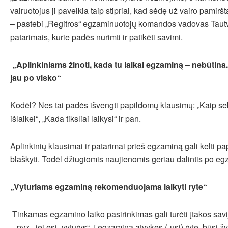
vairuotojus ji paveikia taip stipriai, kad sėdę už vairo pamirš
– pastebi „Regitros“ egzaminuotojų komandos vadovas Tautv
patarimais, kurie padės nurimti ir patikėti savimi.
„Aplinkiniams žinoti, kada tu laikai egzaminą – nebūtin
jau po visko“
Kodėl? Nes tai padės išvengti papildomų klausimų: „Kaip sek
išlaikei“, „Kada tiksliai laikysi“ ir pan.
Aplinkinių klausimai ir patarimai prieš egzaminą gali kelti p
blaškyti. Todėl džiugiomis naujienomis geriau dalintis po e
„Vyturiams egzaminą rekomenduojama laikyti ryte“
Tinkamas egzamino laiko pasirinkimas gali turėti įtakos savij
– pvz., jei esi „vyturys“, į egzaminą atvykęs (-usi) ryte, būsi žva