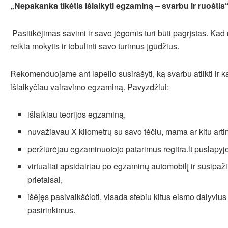
„Nepakanka tikėtis išlaikyti egzaminą – svarbu ir ruoštis
Pasitikėjimas savimi ir savo jėgomis turi būti pagrįstas. Kad 
reikia mokytis ir tobulinti savo turimus įgūdžius.
Rekomenduojame ant lapelio susirašyti, ką svarbu atlikti ir ką
išlaikyčiau vairavimo egzaminą. Pavyzdžiui:
išlaikiau teorijos egzaminą,
nuvažiavau X kilometrų su savo tėčiu, mama ar kitu arti
peržiūrėjau egzaminuotojo patarimus regitra.lt puslapyj
virtualiai apsidairiau po egzaminų automobilį ir susipaži
prietaisai,
išėjęs pasivaikščioti, visada stebiu kitus eismo dalyvius 
pasirinkimus.