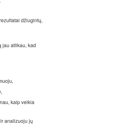
“
rezultatai džiugintų,
 jau atlikau, kad
muoju,
e,
nau, kaip veikia
ir analizuoju jų