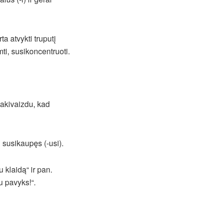
a atvykti truputį
ti, susikoncentruoti.
 akivaizdu, kad
 susikaupęs (-usi).
 klaidą“ ir pan.
u pavyks!“.