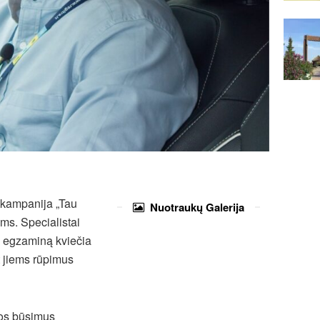
“ kampanija „Tau
Nuotraukų
Galerija
ms. Specialistai
į egzaminą kviečia
t jiems rūpimus
uos būsimus