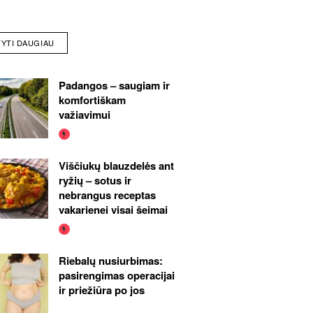
TYTI DAUGIAU
Padangos – saugiam ir
komfortiškam
važiavimui
Viščiukų blauzdelės ant
ryžių – sotus ir
nebrangus receptas
vakarienei visai šeimai
Riebalų nusiurbimas:
pasirengimas operacijai
ir priežiūra po jos