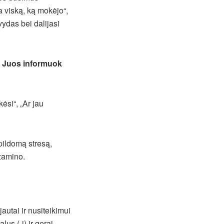
ta viską, ką mokėjo“,
ydas bei dalijasi
a. Juos informuok
ėsi“, „Ar jau
apildomą stresą,
gzamino.
autai ir nusiteikimui
lus (-i) ir gerai