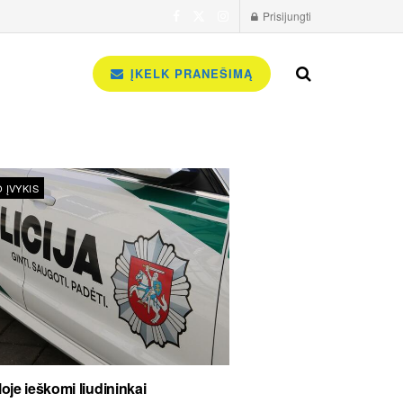
Prisijungti
ĮKELK PRANEŠIMĄ
 ĮVYKIS
oje ieškomi liudininkai