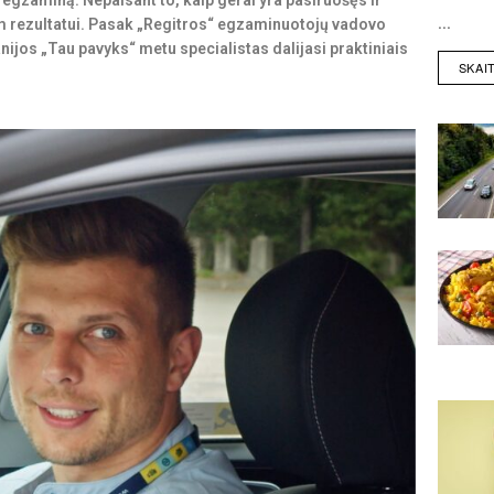
 egzaminą. Nepaisant to, kaip gerai yra pasiruošęs ir
...
niam rezultatui. Pasak „Regitros“ egzaminuotojų vadovo
nijos „Tau pavyks“ metu specialistas dalijasi praktiniais
SKAI