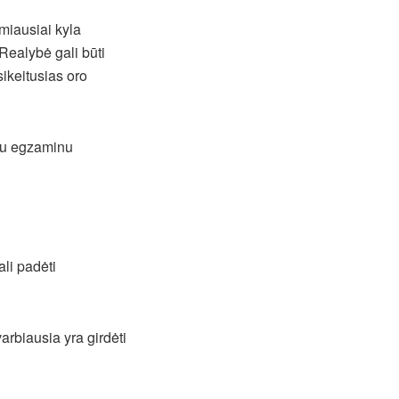
miausiai kyla
Realybė gali būti
ikeitusias oro
 su egzaminu
ali padėti
arbiausia yra girdėti