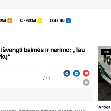
IMAI
KONKURSAI
SKELBIMAI
B
K
S
 išvengti baimės ir nerimo: „Tau
EISMO
ykų“
0
Ariogal