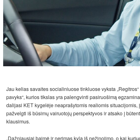
Jau kelias savaites socialiniuose tinkluose vyksta „Regitros
pavyks“, kurios tikslas yra palengvinti pasiruošimą egzamina
dalijasi KET kygelėje neaprašytomis realiomis situacijomis, 
pažvelgti iš būsimų vairuotojų perspektyvos ir atsako į būten
klausimus.
„Dažniausiai baimė ir nerimas kyla iš nežinojimo, o kai kuri