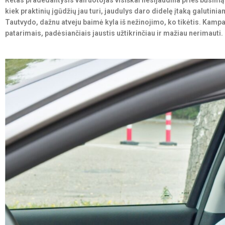
Retas pradedantysis vairuotojas visiškai nesijaudina prieš būsimą
kiek praktinių įgūdžių jau turi, jaudulys daro didelę įtaką galuti
Tautvydo, dažnu atveju baimė kyla iš nežinojimo, ko tikėtis. Kampa
patarimais, padėsiančiais jaustis užtikrinčiau ir mažiau nerimauti.