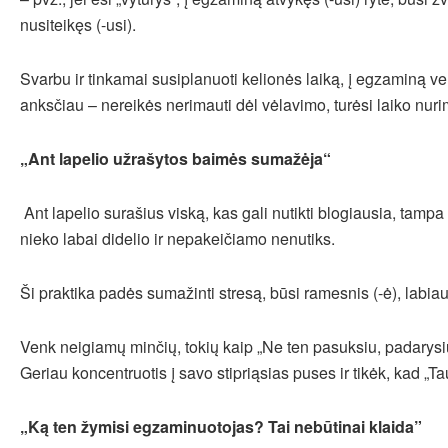
nusiteikęs (-usi).
Svarbu ir tinkamai susiplanuoti kelionės laiką, į egzaminą vert
anksčiau – nereikės nerimauti dėl vėlavimo, turėsi laiko nurim
„Ant lapelio užrašytos baimės sumažėja“
Ant lapelio surašius viską, kas gali nutikti blogiausia, tampa
nieko labai didelio ir nepakeičiamo nenutiks.
Ši praktika padės sumažinti stresą, būsi ramesnis (-ė), labiau
Venk neigiamų minčių, tokių kaip „Ne ten pasuksiu, padarysiu
Geriau koncentruotis į savo stipriąsias puses ir tikėk, kad „Ta
„Ką ten žymisi egzaminuotojas?
Tai nebūtinai klaida”