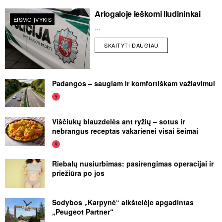
Ariogaloje ieškomi liudininkai
EISMO ĮVYKIS
...
SKAITYTI DAUGIAU
Padangos – saugiam ir komfortiškam važiavimui
Viščiukų blauzdelės ant ryžių – sotus ir
nebrangus receptas vakarienei visai šeimai
Riebalų nusiurbimas: pasirengimas operacijai ir
priežiūra po jos
Sodybos „Karpynė“ aikštelėje apgadintas
„Peugeot Partner“