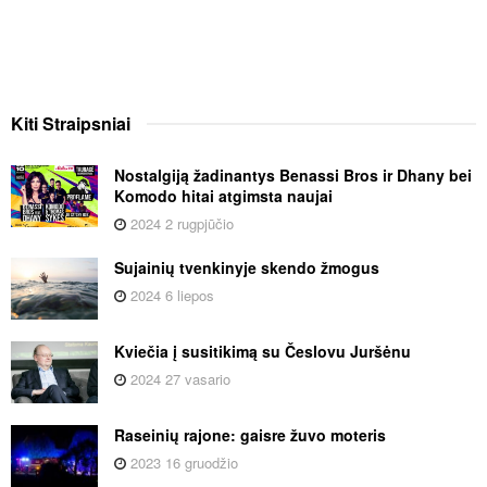
Kiti
Straipsniai
Nostalgiją žadinantys Benassi Bros ir Dhany bei
Komodo hitai atgimsta naujai
2024 2 rugpjūčio
Sujainių tvenkinyje skendo žmogus
2024 6 liepos
Kviečia į susitikimą su Česlovu Juršėnu
2024 27 vasario
Raseinių rajone: gaisre žuvo moteris
2023 16 gruodžio