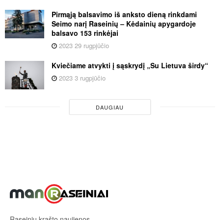
Pirmąją balsavimo iš anksto dieną rinkdami
Seimo narį Raseinių – Kėdainių apygardoje
balsavo 153 rinkėjai
2023 29 rugpjūčio
Kviečiame atvykti į sąskrydį „Su Lietuva širdy“
2023 3 rugpjūčio
DAUGIAU
Raseinių krašto naujienos