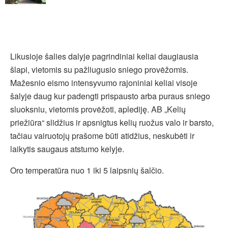
Likusioje šalies dalyje pagrindiniai keliai daugiausia
šlapi, vietomis su pažliugusio sniego provėžomis.
Mažesnio eismo intensyvumo rajoniniai keliai visoje
šalyje daug kur padengti prispausto arba puraus sniego
sluoksniu, vietomis provėžoti, aplediję. AB „Kelių
priežiūra“ slidžius ir apsnigtus kelių ruožus valo ir barsto,
tačiau vairuotojų prašome būti atidžius, neskubėti ir
laikytis saugaus atstumo kelyje.
Oro temperatūra nuo 1 iki 5 laipsnių šalčio.