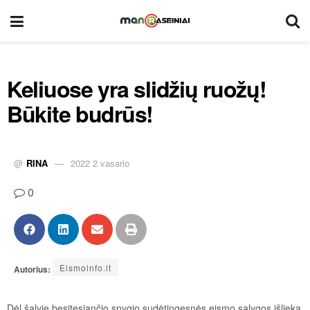
Keliuose yra slidžių ruožų!
Būkite budrūs!
@
RINA
2022 2 vasario
0
Eismoinfo.lt
Autorius:
Dėl šalyje besitęsiančio snygio sudėtingesnės eismo sąlygos išlieka