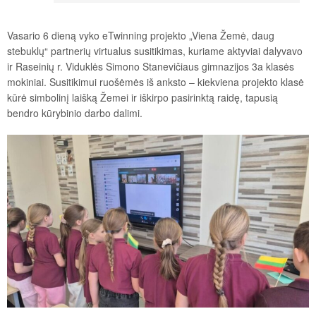
Vasario 6 dieną vyko eTwinning projekto „Viena Žemė, daug
stebuklų“ partnerių virtualus susitikimas, kuriame aktyviai dalyvavo
ir Raseinių r. Viduklės Simono Stanevičiaus gimnazijos 3a klasės
mokiniai. Susitikimui ruošėmės iš anksto – kiekviena projekto klasė
kūrė simbolinį laišką Žemei ir iškirpo pasirinktą raidę, tapusią
bendro kūrybinio darbo dalimi.