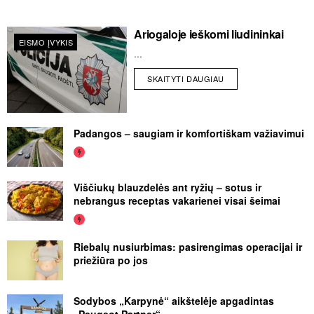
Ariogaloje ieškomi liudininkai
EISMO ĮVYKIS
...
SKAITYTI DAUGIAU
Padangos – saugiam ir komfortiškam važiavimui
Viščiukų blauzdelės ant ryžių – sotus ir
nebrangus receptas vakarienei visai šeimai
Riebalų nusiurbimas: pasirengimas operacijai ir
priežiūra po jos
Sodybos „Karpynė“ aikštelėje apgadintas