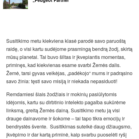
„Peugeot Partner“
Susitikimo metu kiekviena klasė parodė savo paruoštą
raidę, o visi kartu sudėjome prasmingą bendrą žodį, skirtą
mūsų planetai. Tai buvo šiltas ir įkvepiantis momentas,
priminęs, kad kiekvienas esame svarbi Žemės dalis.
Žemė, tarsi gyvas veikėjas, „padėkojo“ mums ir padrąsino
savo žinia: tęsti savo misiją ir niekada nepasiduoti!
Remdamiesi šiais žodžiais ir mokinių pasiūlytomis
idėjomis, kartu su dirbtinio intelekto pagalba sukūrėme
linksmą, greitą Žemės dainą. Susitikimo metu ją visi
drauge dainavome ir šokome – tai tapo tikra emocijų ir
bendrystės švente. Susitikimas suteikė daug džiaugsmo,
įkvėpimo ir dar kartą priminė, kaip svarbu puoselėti ryšį