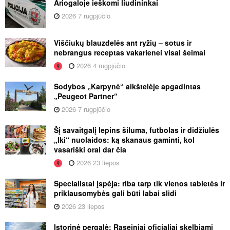
Ariogaloje ieškomi liudininkai
2026 7 rugpjūčio
Viščiukų blauzdelės ant ryžių – sotus ir
nebrangus receptas vakarienei visai šeimai
2026 4 rugpjūčio
Sodybos „Karpynė“ aikštelėje apgadintas
„Peugeot Partner“
2026 7 rugpjūčio
Šį savaitgalį lepins šiluma, futbolas ir didžiulės
„Iki“ nuolaidos: ką skanaus gaminti, kol
vasariški orai dar čia
2026 23 liepos
Specialistai įspėja: riba tarp tik vienos tabletės ir
priklausomybės gali būti labai slidi
2026 23 liepos
Istorinė pergalė: Raseiniai oficialiai skelbiami