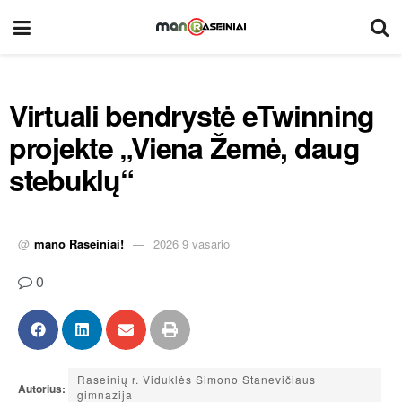
Virtuali bendrystė eTwinning
projekte „Viena Žemė, daug
stebuklų“
@
mano Raseiniai!
2026 9 vasario
0
Raseinių r. Viduklės Simono Stanevičiaus
Autorius:
gimnazija