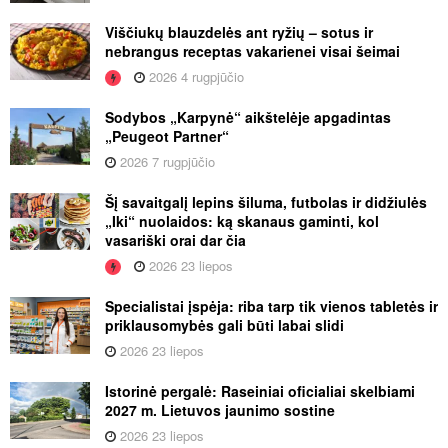
Viščiukų blauzdelės ant ryžių – sotus ir
nebrangus receptas vakarienei visai šeimai
2026 4 rugpjūčio
Sodybos „Karpynė“ aikštelėje apgadintas
„Peugeot Partner“
2026 7 rugpjūčio
Šį savaitgalį lepins šiluma, futbolas ir didžiulės
„Iki“ nuolaidos: ką skanaus gaminti, kol
vasariški orai dar čia
2026 23 liepos
Specialistai įspėja: riba tarp tik vienos tabletės ir
priklausomybės gali būti labai slidi
2026 23 liepos
Istorinė pergalė: Raseiniai oficialiai skelbiami
2027 m. Lietuvos jaunimo sostine
2026 23 liepos