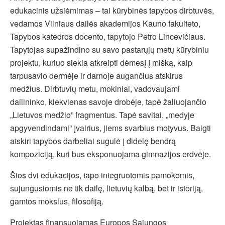
edukacinis užsiėmimas – tai kūrybinės tapybos dirbtuvės,
vedamos Vilniaus dailės akademijos Kauno fakulteto,
Tapybos katedros docento, tapytojo Petro Lincevičiaus.
Tapytojas supažindino su savo pastarųjų metų kūrybiniu
projektu, kuriuo siekia atkreipti dėmesį į mišką, kaip
tarpusavio dermėje ir darnoje augančius atskirus
medžius. Dirbtuvių metu, mokiniai, vadovaujami
dailininko, kiekvienas savoje drobėje, tapė žaliuojančio
„Lietuvos medžio” fragmentus. Tapė savitai, „medyje
apgyvendindami” įvairius, jiems svarbius motyvus. Baigti
atskiri tapybos darbeliai sugulė į didelę bendrą
kompoziciją, kuri bus eksponuojama gimnazijos erdvėje.
Šios dvi edukacijos, tapo integruotomis pamokomis,
sujungusiomis ne tik dailę, lietuvių kalbą, bet ir istoriją,
gamtos mokslus, filosofiją.
Projektas finansuojamas Europos Sąjungos