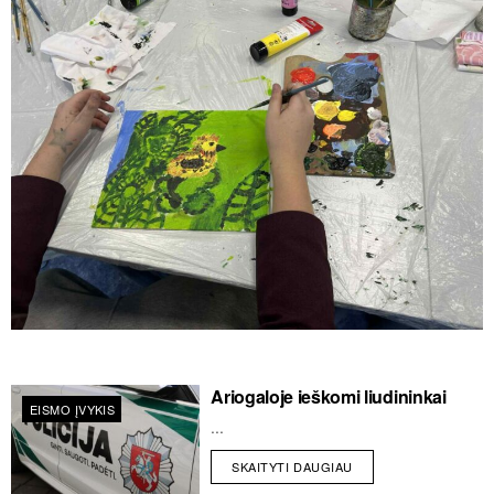
Ariogaloje ieškomi liudininkai
EISMO ĮVYKIS
...
SKAITYTI DAUGIAU