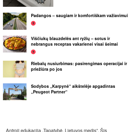
Padangos – saugiam ir komfortiškam važiavimui
Viščiukų blauzdelės ant ryžių – sotus ir
nebrangus receptas vakarienei visai šeimai
Riebalų nusiurbimas: pasirengimas operacijai ir
priežiūra po jos
Sodybos „Karpynė“ aikštelėje apgadintas
„Peugeot Partner“
Antroji edukacija „Tapatybė. Lietuvos medis”. Šis