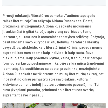
Pirmoji edukacija/literatūros pamoka „Tautinės tapatybės
raiška literatūroje“ su rašytoja Aldona Ruseckaite. Poetė,
prozininkė, muziejininkė Aldona Ruseckaitė mokiniams
įtraukiančiai ir giliai kalbėjo apie vieną svarbiausių temų
literatūroje – tautinės ir asmeninės tapatybės reikšmę. Rašytoja,
pasitelkdama savo kūrybos ir kitų lietuvių literatūros klasikų
pavyzdžius, atskleidė, kaip literatūriniai kūriniai padeda mums
suprasti, kas mes esame kaip individai ir kaip tauta. Buvo
diskutuojama, kaip praeities įvykiai, kalba, tradicijos ir herojai
formuojasi knygų puslapiuose ir kaip jie veikia mūsų šiandieninį
identitetą. Šis susitikimas su poete, prozininke, muziejininke
Aldona Ruseckaite ne tik praturtino mūsų literatūrinį akiratį, bet
ir paskatino giliau pamąstyti apie savo šaknis, kultūrą ir
kiekvieno asmens indėlį į tautos savimonės puoselėjimą. Tai
buvo įkvepianti pamoka, priminusi apie literatūros svarbą
suprantant save ir pasaulį.