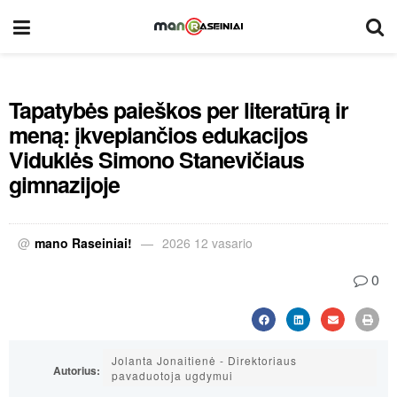
Tapatybės paieškos per literatūrą ir
meną: įkvepiančios edukacijos
Viduklės Simono Stanevičiaus
gimnazijoje
@
mano Raseiniai!
2026 12 vasario
0
Jolanta Jonaitienė - Direktoriaus
Autorius:
pavaduotoja ugdymui