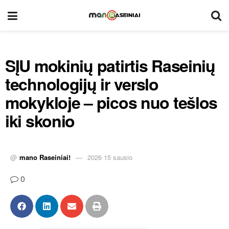
SĮU mokinių patirtis Raseinių
technologijų ir verslo
mokykloje – picos nuo tešlos
iki skonio
@
mano Raseiniai!
2026 15 sausio
0