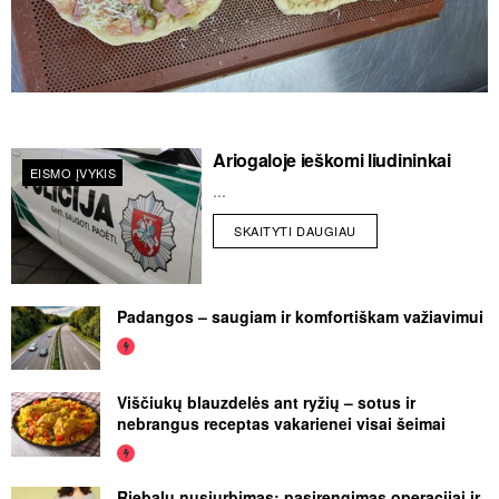
Ariogaloje ieškomi liudininkai
EISMO ĮVYKIS
...
SKAITYTI DAUGIAU
Padangos – saugiam ir komfortiškam važiavimui
Viščiukų blauzdelės ant ryžių – sotus ir
nebrangus receptas vakarienei visai šeimai
Riebalų nusiurbimas: pasirengimas operacijai ir