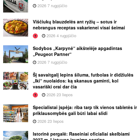
2026 7 rugpjūčio
Viščiukų blauzdelės ant ryžių – sotus ir
nebrangus receptas vakarienei visai šeimai
2026 4 rugpjūčio
Sodybos „Karpynė“ aikštelėje apgadintas
„Peugeot Partner“
2026 7 rugpjūčio
Šį savaitgalį lepins šiluma, futbolas ir didžiulės
„Iki“ nuolaidos: ką skanaus gaminti, kol
vasariški orai dar čia
2026 23 liepos
Specialistai įspėja: riba tarp tik vienos tabletės ir
priklausomybės gali būti labai slidi
2026 23 liepos
Istorinė pergalė: Raseiniai oficialiai skelbiami
2027 m. Lietuvos jaunimo sostine