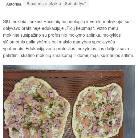
Raseinių mokykla ,,Spindulys"
Autorius:
SĮU mokiniai lankėsi Raseinių technologijų ir verslo mokykloje, kur
dalyvavo praktinėje edukacijoje „Picų kepimas“. Vizito metu
mokiniai susipažino su profesinio mokymo aplinka, mokyklos
siūlomomis galimybėmis bei maisto gamybos specialybės
ypatumais. Edukaciją vedė profesijos mokytojos, jos dalijosi savo
patirtimi, skatino mokinių smalsumą ir domėjimąsi kulinarijos sritimi.