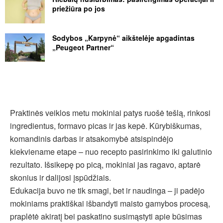
priežiūra po jos
Sodybos „Karpynė“ aikštelėje apgadintas
„Peugeot Partner“
Praktinės veiklos metu mokiniai patys ruošė tešlą, rinkosi
ingredientus, formavo picas ir jas kepė. Kūrybiškumas,
komandinis darbas ir atsakomybė atsispindėjo
kiekviename etape – nuo recepto pasirinkimo iki galutinio
rezultato. Išsikepę po picą, mokiniai jas ragavo, aptarė
skonius ir dalijosi įspūdžiais.
Edukacija buvo ne tik smagi, bet ir naudinga – ji padėjo
mokiniams praktiškai išbandyti maisto gamybos procesą,
praplėtė akiratį bei paskatino susimąstyti apie būsimas