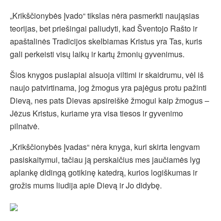
„Krikščionybės Įvado“ tikslas nėra pasmerkti naująsias
teorijas, bet priešingai paliudyti, kad Šventojo Rašto ir
apaštalinės Tradicijos skelbiamas Kristus yra Tas, kuris
gali perkeisti visų laikų ir kartų žmonių gyvenimus.
Šios knygos puslapiai alsuoja viltimi ir skaidrumu, vėl iš
naujo patvirtinama, jog žmogus yra pajėgus protu pažinti
Dievą, nes pats Dievas apsireiškė žmogui kaip žmogus –
Jėzus Kristus, kuriame yra visa tiesos ir gyvenimo
pilnatvė.
„Krikščionybės Įvadas“ nėra knyga, kuri skirta lengvam
pasiskaitymui, tačiau ją perskaičius mes jaučiamės lyg
aplankę didingą gotikinę katedrą, kurios logiškumas ir
grožis mums liudija apie Dievą ir Jo didybę.