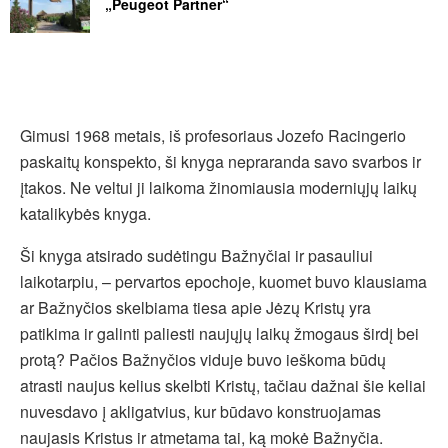
„Peugeot Partner“
Gimusi 1968 metais, iš profesoriaus Jozefo Racingerio
paskaitų konspekto, ši knyga nepraranda savo svarbos ir
įtakos. Ne veltui ji laikoma žinomiausia moderniųjų laikų
katalikybės knyga.
Ši knyga atsirado sudėtingu Bažnyčiai ir pasauliui
laikotarpiu, – pervartos epochoje, kuomet buvo klausiama
ar Bažnyčios skelbiama tiesa apie Jėzų Kristų yra
patikima ir galinti paliesti naujųjų laikų žmogaus širdį bei
protą? Pačios Bažnyčios viduje buvo ieškoma būdų
atrasti naujus kelius skelbti Kristų, tačiau dažnai šie keliai
nuvesdavo į akligatvius, kur būdavo konstruojamas
naujasis Kristus ir atmetama tai, ką mokė Bažnyčia.