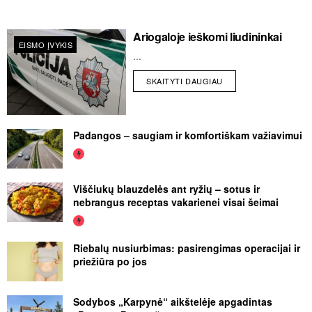
Ariogaloje ieškomi liudininkai
EISMO ĮVYKIS
...
SKAITYTI DAUGIAU
Padangos – saugiam ir komfortiškam važiavimui
Viščiukų blauzdelės ant ryžių – sotus ir
nebrangus receptas vakarienei visai šeimai
Riebalų nusiurbimas: pasirengimas operacijai ir
priežiūra po jos
Sodybos „Karpynė“ aikštelėje apgadintas