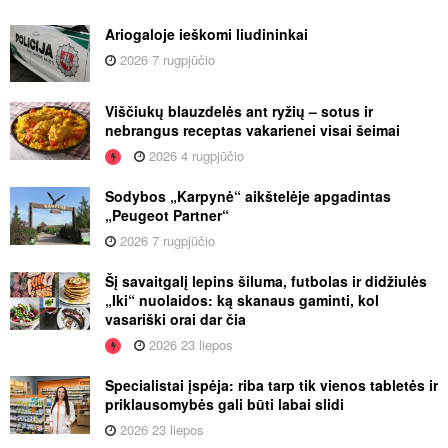
Ariogaloje ieškomi liudininkai
2026 7 rugpjūčio
Viščiukų blauzdelės ant ryžių – sotus ir
nebrangus receptas vakarienei visai šeimai
2026 4 rugpjūčio
Sodybos „Karpynė“ aikštelėje apgadintas
„Peugeot Partner“
2026 7 rugpjūčio
Šį savaitgalį lepins šiluma, futbolas ir didžiulės
„Iki“ nuolaidos: ką skanaus gaminti, kol
vasariški orai dar čia
2026 23 liepos
Specialistai įspėja: riba tarp tik vienos tabletės ir
priklausomybės gali būti labai slidi
2026 23 liepos