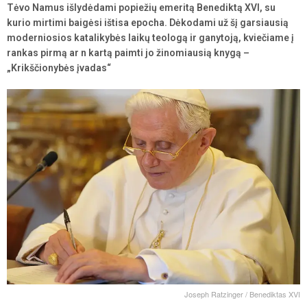
Tėvo Namus išlydėdami popiežių emeritą Benediktą XVI, su
kurio mirtimi baigėsi ištisa epocha. Dėkodami už šį garsiausią
moderniosios katalikybės laikų teologą ir ganytoją, kviečiame į
rankas pirmą ar n kartą paimti jo žinomiausią knygą –
„Krikščionybės įvadas“
Joseph Ratzinger / Benediktas XVI