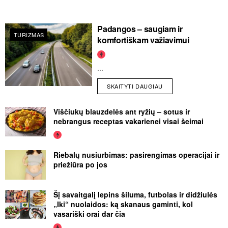
Padangos – saugiam ir
TURIZMAS
komfortiškam važiavimui
...
SKAITYTI DAUGIAU
Viščiukų blauzdelės ant ryžių – sotus ir
nebrangus receptas vakarienei visai šeimai
Riebalų nusiurbimas: pasirengimas operacijai ir
priežiūra po jos
Šį savaitgalį lepins šiluma, futbolas ir didžiulės
„Iki“ nuolaidos: ką skanaus gaminti, kol
vasariški orai dar čia