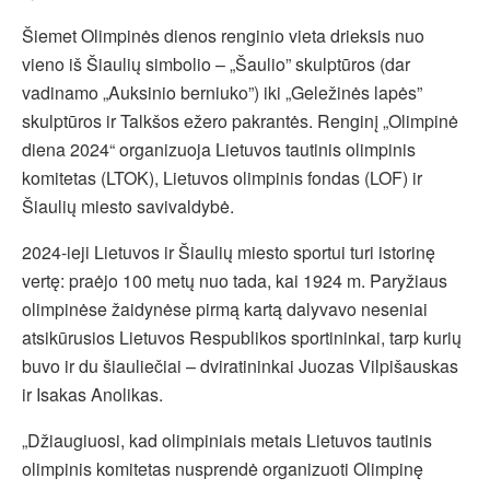
Šiemet Olimpinės dienos renginio vieta drieksis nuo
vieno iš Šiaulių simbolio – „Šaulio” skulptūros (dar
vadinamo „Auksinio berniuko”) iki „Geležinės lapės”
skulptūros ir Talkšos ežero pakrantės. Renginį „Olimpinė
diena 2024“ organizuoja Lietuvos tautinis olimpinis
komitetas (LTOK), Lietuvos olimpinis fondas (LOF) ir
Šiaulių miesto savivaldybė.
2024-ieji Lietuvos ir Šiaulių miesto sportui turi istorinę
vertę: praėjo 100 metų nuo tada, kai 1924 m. Paryžiaus
olimpinėse žaidynėse pirmą kartą dalyvavo neseniai
atsikūrusios Lietuvos Respublikos sportininkai, tarp kurių
buvo ir du šiauliečiai – dviratininkai Juozas Vilpišauskas
ir Isakas Anolikas.
„Džiaugiuosi, kad olimpiniais metais Lietuvos tautinis
olimpinis komitetas nusprendė organizuoti Olimpinę