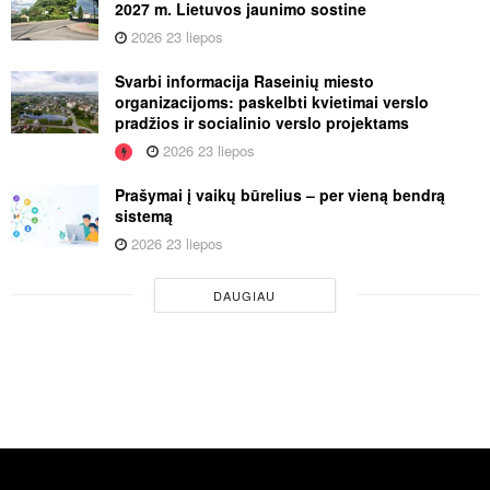
2027 m. Lietuvos jaunimo sostine
2026 23 liepos
Svarbi informacija Raseinių miesto
organizacijoms: paskelbti kvietimai verslo
pradžios ir socialinio verslo projektams
2026 23 liepos
Prašymai į vaikų būrelius – per vieną bendrą
sistemą
2026 23 liepos
DAUGIAU