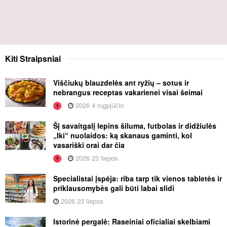
Kiti
Straipsniai
Viščiukų blauzdelės ant ryžių – sotus ir
nebrangus receptas vakarienei visai šeimai
2026 4 rugpjūčio
Šį savaitgalį lepins šiluma, futbolas ir didžiulės
„Iki“ nuolaidos: ką skanaus gaminti, kol
vasariški orai dar čia
2026 23 liepos
Specialistai įspėja: riba tarp tik vienos tabletės ir
priklausomybės gali būti labai slidi
2026 23 liepos
Istorinė pergalė: Raseiniai oficialiai skelbiami