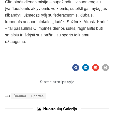
Olimpinės dienos misija – supažindinti visuomenę su
įvairiausiomis aktyviomis veiklomis, suteikti galimybę jas
išbandyti, užmegzti ryšį su federacijomis, klubais,
treneriais ar sportininkais. „Judėk. Sužinok. Atrask. Kartu“
– tai pasaulinis Olimpinės dienos šūkis, raginantis būti
smalsiu ir išdrįsti susipažinti su sporto teikiamu
džiaugsmu.
Šiame straipsnyje
+++
Šiauliai
Sportas
Nuotraukų
Galerija