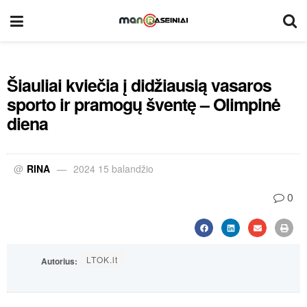
Šiauliai kviečia į didžiausią vasaros
sporto ir pramogų šventę – Olimpinė
diena
@
RINA
2024 15 balandžio
0
LTOK.lt
Autorius: