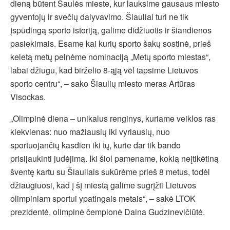
dieną būtent Saulės mieste, kur lauksime gausaus miesto
gyventojų ir svečių dalyvavimo. Šiauliai turi ne tik
įspūdingą sporto istoriją, galime didžiuotis ir šiandienos
pasiekimais. Esame kai kurių sporto šakų sostinė, prieš
keletą metų pelnėme nominaciją „Metų sporto miestas“,
labai džiugu, kad birželio 8-ąją vėl tapsime Lietuvos
sporto centru“, – sako Šiaulių miesto meras Artūras
Visockas.
„Olimpinė diena – unikalus renginys, kuriame veiklos ras
kiekvienas: nuo mažiausių iki vyriausių, nuo
sportuojančių kasdien iki tų, kurie dar tik bando
prisijaukinti judėjimą. Iki šiol pamename, kokią neįtikėtiną
šventę kartu su Šiauliais sukūrėme prieš 8 metus, todėl
džiaugiuosi, kad į šį miestą galime sugrįžti Lietuvos
olimpiniam sportui ypatingais metais“, – sakė LTOK
prezidentė, olimpinė čempionė Daina Gudzinevičiūtė.