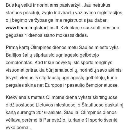
Bus ką veikti ir norintiems pasivaržyti. Jau netrukus
startuos pėsčiųjų žygio ir dviračių važiavimo registracijos,
o į bėgimo varžybas galima registruotis jau dabar:
www.lteam.registracijos.lt
. Kviečiame suskubti, nes nuo
gegužės 1 dienos starto mokestis didės.
Pirmą kartą Olimpinės dienos metu Saulės mieste vyks
Baltijos šalių stipriausio ugniagesio gelbėtojo
čempionatas. Kad ir kur bevyktų, šis sporto renginys
visuomet pritraukia būrį smalsuolių, norinčių savo akimis
išvysti vienus iš stipriausių ugniagesių gelbėtojų, kurie
pergales skina net Europos ir pasaulio čempionatuose.
Kiekvienais metais Olimpinė diena vyksta skirtinguose
didžiuosiuose Lietuvos miestuose, o Šiauliuose paskutinį
kartą surengta 2016-aisiais. Šiauliai Olimpinės dienos
vėliavą perėmė iš Panevėžio, kuriame ši sporto šventė
vyko pernai.