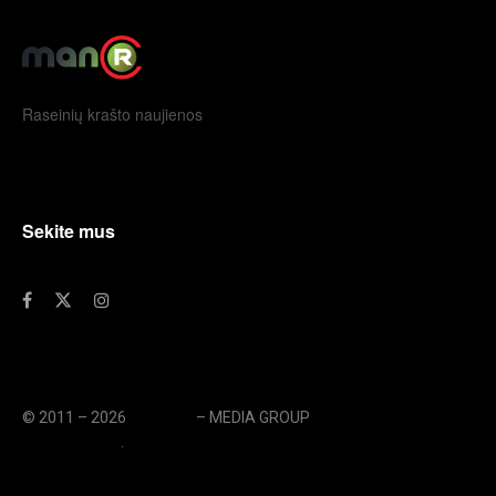
Raseinių krašto naujienos
Sekite mus
© 2011 – 2026
eLengvai
– MEDIA GROUP
// UAB eLengvai
MEDIA GROUP
.