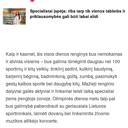
Specialistai įspėja: riba tarp tik vienos tabletės ir
priklausomybės gali būti labai slidi
Kaip ir kasmet, šis visos dienos renginys bus nemokamas
ir atviras visiems – bus galima išmėginti daugiau nei 100
sportinių ir kitų veiklų: tinklinį sėdint, kulkinį šaudymą,
barjerinį bėgimą, badmintoną, golfą, zumbą, pasimokyti
gestų kalbos sporte bei daugybę kitų. Mažieji renginio
dalyviai galės aktyviai ir linksmai leisti laiką specialiai
jiems įrengtoje zonoje. Olimpinės dienos metu taip pat
bus galimybė pabendrauti su geriausiais Lietuvos
sportininkais, laimėti dovanų bei linksmintis žinomo
muzikos atlikėjo koncerte.