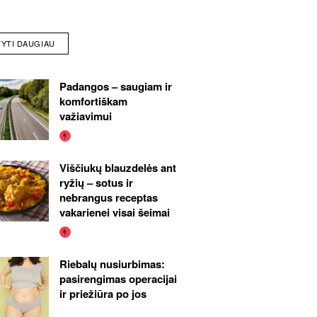
TYTI DAUGIAU
Padangos – saugiam ir
komfortiškam
važiavimui
Viščiukų blauzdelės ant
ryžių – sotus ir
nebrangus receptas
vakarienei visai šeimai
Riebalų nusiurbimas:
pasirengimas operacijai
ir priežiūra po jos