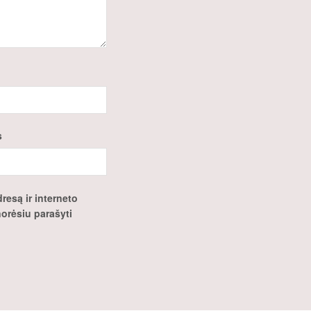
s
resą ir interneto
 norėsiu parašyti