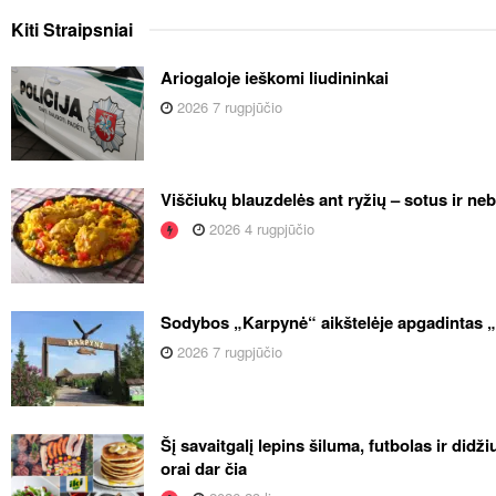
Kiti
Straipsniai
Ariogaloje ieškomi liudininkai
2026 7 rugpjūčio
Viščiukų blauzdelės ant ryžių – sotus ir ne
2026 4 rugpjūčio
Sodybos „Karpynė“ aikštelėje apgadintas 
2026 7 rugpjūčio
Šį savaitgalį lepins šiluma, futbolas ir didž
orai dar čia