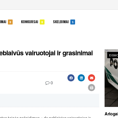
IMAI
KONKURSAI
SKELBIMAI
B
K
S
eblaivūs vairuotojai ir grasinimai
EISMO
0
Ariogal