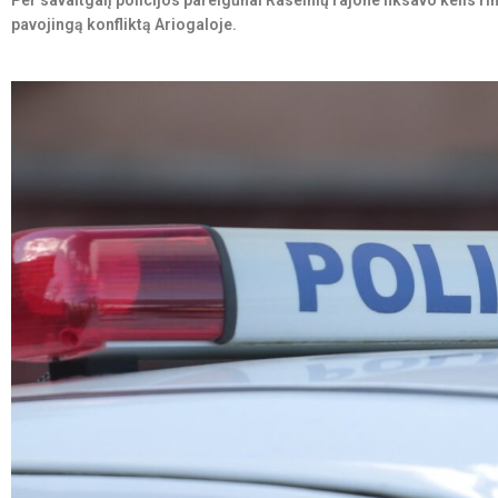
Per savaitgalį policijos pareigūnai Raseinių rajone fiksavo kelis r
pavojingą konfliktą Ariogaloje.