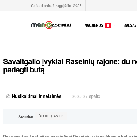
Šeštadienis, 8 rugpjūčio, 2026
NAUJIENOS
BALSAV
N
Savaitgalio įvykiai Raseinių rajone: du n
padegti butą
@
Nusikaltimai ir nelaimės
2025 27 spalio
Šiaulių AVPK
Autorius: