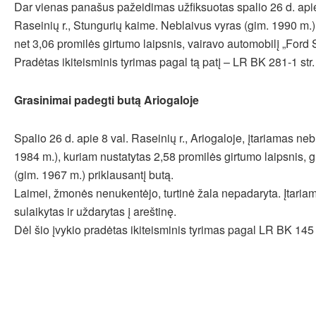
Dar vienas panašus pažeidimas užfiksuotas spalio 26 d. apie
Raseinių r., Stungurių kaime. Neblaivus vyras (gim. 1990 m.)
net 3,06 promilės girtumo laipsnis, vairavo automobilį „Ford
Pradėtas ikiteisminis tyrimas pagal tą patį – LR BK 281-1 str.
Grasinimai padegti butą Ariogaloje
Spalio 26 d. apie 8 val. Raseinių r., Ariogaloje, įtariamas neb
1984 m.), kuriam nustatytas 2,58 promilės girtumo laipsnis, g
(gim. 1967 m.) priklausantį butą.
Laimei, žmonės nenukentėjo, turtinė žala nepadaryta. Įtaria
sulaikytas ir uždarytas į areštinę.
Dėl šio įvykio pradėtas ikiteisminis tyrimas pagal LR BK 145 