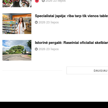
2026 23 liepos
Specialistai įspėja: riba tarp tik vienos tabl
2026 23 liepos
Istorinė pergalė: Raseiniai oficialiai skelb
2026 23 liepos
DAUGIAU