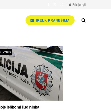
Prisijungti
ĮKELK PRANEŠIMĄ
 ĮVYKIS
oje ieškomi liudininkai