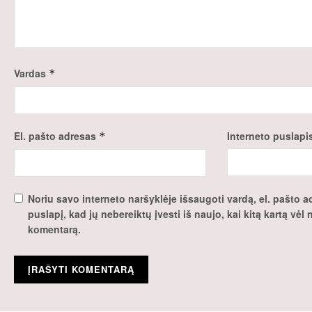
Vardas
*
El. pašto adresas
Interneto puslapi
*
Noriu savo interneto naršyklėje išsaugoti vardą, el. pašto ad
puslapį, kad jų nebereiktų įvesti iš naujo, kai kitą kartą vėl
komentarą.