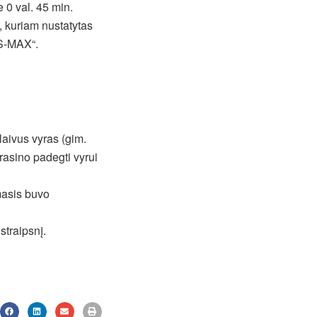
 0 val. 45 min.
, kuriam nustatytas
 S-MAX“.
laivus vyras (gim.
rasino padegti vyrui
masis buvo
straipsnį.