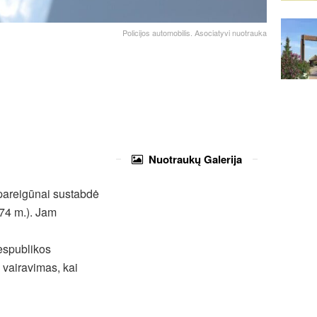
Policijos automobilis. Asociatyvi nuotrauka
Nuotraukų
Galerija
 pareigūnai sustabdė
74 m.). Jam
Respublikos
 vairavimas, kai