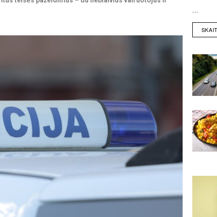
imtus teisės pažeidimus – du neblaivius vairuotojus ir
...
SKAI