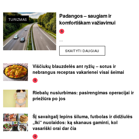
Padangos – saugiam ir
TURIZMAS
komfortiškam važiavimui
...
SKAITYTI DAUGIAU
Viščiukų blauzdelės ant ryžių – sotus ir
nebrangus receptas vakarienei visai šeimai
Riebalų nusiurbimas: pasirengimas operacijai ir
priežiūra po jos
Šį savaitgalį lepins šiluma, futbolas ir didžiulės
„Iki“ nuolaidos: ką skanaus gaminti, kol
vasariški orai dar čia