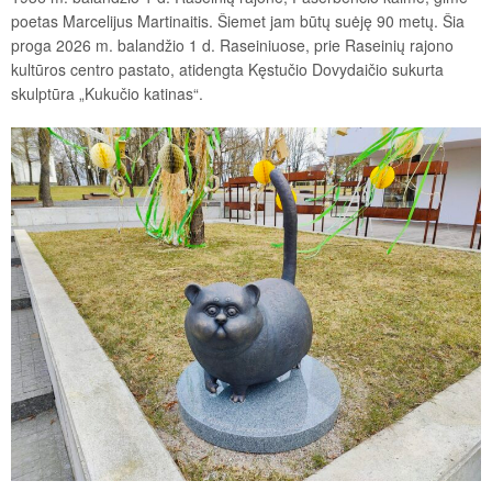
poetas Marcelijus Martinaitis. Šiemet jam būtų suėję 90 metų. Šia
proga 2026 m. balandžio 1 d. Raseiniuose, prie Raseinių rajono
kultūros centro pastato, atidengta Kęstučio Dovydaičio sukurta
skulptūra „Kukučio katinas“.