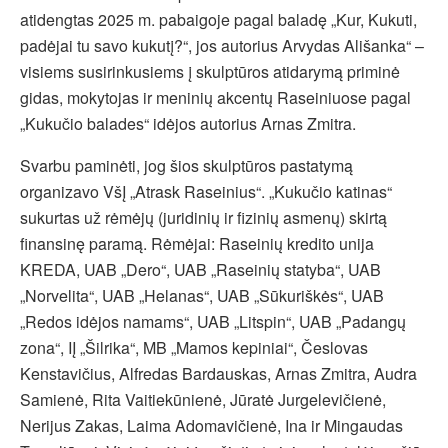
atidengtas 2025 m. pabaigoje pagal baladę „Kur, Kukuti,
padėjai tu savo kukutį?“, jos autorius Arvydas Ališanka“ –
visiems susirinkusiems į skulptūros atidarymą priminė
gidas, mokytojas ir meninių akcentų Raseiniuose pagal
„Kukučio balades“ idėjos autorius Arnas Zmitra.
Svarbu paminėti, jog šios skulptūros pastatymą
organizavo VšĮ „Atrask Raseinius“. „Kukučio katinas“
sukurtas už rėmėjų (juridinių ir fizinių asmenų) skirtą
finansinę paramą. Rėmėjai: Raseinių kredito unija
KREDA, UAB „Dero“, UAB „Raseinių statyba“, UAB
„Norvelita“, UAB „Helanas“, UAB „Sūkuriškės“, UAB
„Redos idėjos namams“, UAB „Litspin“, UAB „Padangų
zona“, IĮ „Šilrika“, MB „Mamos kepiniai“, Česlovas
Kenstavičius, Alfredas Bardauskas, Arnas Zmitra, Audra
Samienė, Rita Vaitiekūnienė, Jūratė Jurgelevičienė,
Nerijus Zakas, Laima Adomavičienė, Ina ir Mingaudas