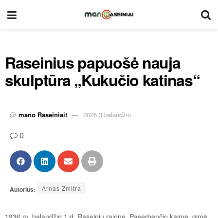
Raseinius papuošė nauja
skulptūra „Kukučio katinas“
@
mano Raseiniai!
2026 3 balandžio
0
Arnas Zmitra
Autorius:
1936 m. balandžio 1 d. Raseinių rajone, Paserbenčio kaime, gimė