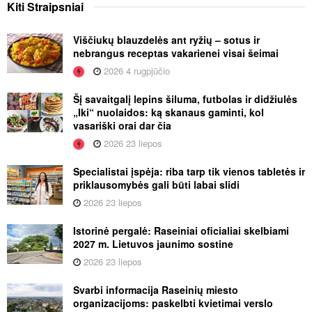
Kiti
Straipsniai
Viščiukų blauzdelės ant ryžių – sotus ir
nebrangus receptas vakarienei visai šeimai
2026 4 rugpjūčio
Šį savaitgalį lepins šiluma, futbolas ir didžiulės
„Iki“ nuolaidos: ką skanaus gaminti, kol
vasariški orai dar čia
2026 23 liepos
Specialistai įspėja: riba tarp tik vienos tabletės ir
priklausomybės gali būti labai slidi
2026 23 liepos
Istorinė pergalė: Raseiniai oficialiai skelbiami
2027 m. Lietuvos jaunimo sostine
2026 23 liepos
Svarbi informacija Raseinių miesto
organizacijoms: paskelbti kvietimai verslo