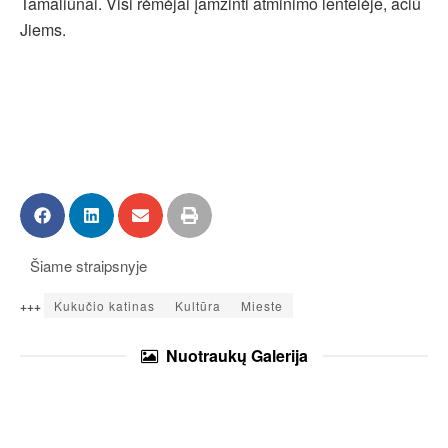
Tamaliūnai. Visi rėmėjai įamžinti atminimo lentelėje, ačiū
Jiems.
Šiame straipsnyje
+++
Kukučio katinas
Kultūra
Mieste
Nuotraukų
Galerija