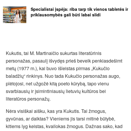
Specialistai įspėja: riba tarp tik vienos tabletės ir
priklausomybės gali būti labai slidi
Kukutis, tai M. Martinaičio sukurtas literatūrinis
personažas, pasaulį išvydęs prieš beveik penkiasdešimt
metų (1977 m.), kai buvo išleistas pirmas „Kukučio
baladžių“ rinkinys. Nuo tada Kukučio personažas augo,
plėtojosi, net užgožė kitą poeto kūrybą, tapo vienu
svarbiausių ir įsimintiniausių lietuvių kultūros bei
literatūros personažų.
Nėra visiškai aišku, kas yra Kukutis. Tai žmogus,
gyvūnas, ar daiktas? Vieniems jis tarsi mitinė būtybė,
kitiems lyg keistas, kvailokas žmogus. Dažnas sako, kad