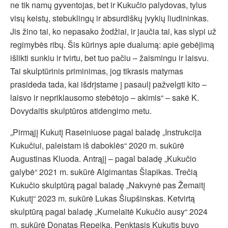
ne tik namų gyventojas, bet ir Kukučio palydovas, tylus
visų keistų, stebuklingų ir absurdiškų įvykių liudininkas.
Jis žino tai, ko nepasako žodžiai, ir jaučia tai, kas slypi už
regimybės ribų. Šis kūrinys apie dualumą: apie gebėjimą
išlikti sunkiu ir tvirtu, bet tuo pačiu – žaismingu ir laisvu.
Tai skulptūrinis priminimas, jog tikrasis matymas
prasideda tada, kai išdrįstame į pasaulį pažvelgti kito –
laisvo ir nepriklausomo stebėtojo – akimis“ – sakė K.
Dovydaitis skulptūros atidengimo metu.
„Pirmąjį Kukutį Raseiniuose pagal baladę „Instrukcija
Kukučiui, paleistam iš daboklės“ 2020 m. sukūrė
Augustinas Kluoda. Antrąjį – pagal baladę „Kukučio
galybė“ 2021 m. sukūrė Algimantas Šlapikas. Trečią
Kukučio skulptūrą pagal baladę „Nakvynė pas Žemaitį
Kukutį“ 2023 m. sukūrė Lukas Šiupšinskas. Ketvirtą
skulptūrą pagal baladę „Kumelaitė Kukučio ausy“ 2024
m. sukūrė Donatas Repeika. Penktasis Kukutis buvo