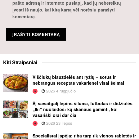
pašto adresą ir interneto puslapį, kad jų nebereiktų
įvesti iš naujo, kai kitą kartą vėl norėsiu parašyti
komentarą.
Kiti
Straipsniai
Viščiukų blauzdelės ant ryžių – sotus ir
nebrangus receptas vakarienei visai šeimai
2026 4 rugpjūčio
Šį savaitgalį lepins šiluma, futbolas ir didžiulės
„Iki“ nuolaidos: ką skanaus gaminti, kol
vasariški orai dar čia
2026 23 liepos
Specialistai įspėja: riba tarp tik vienos tabletės ir