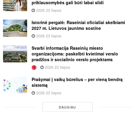
priklausomybės gali būti labai slidi
2026 23 liepos
Istorinė pergalė: Raseiniai oficialiai skelbiami
2027 m. Lietuvos jaunimo sostine
2026 23 liepos
Svarbi informacija Raseinių miesto
organizacijoms: paskelbti kvietimai verslo
pradžios ir socialinio verslo projektams
2026 23 liepos
Prašymai į vaikų būrelius – per vieną bendrą
sistemą
2026 23 liepos
DAUGIAU