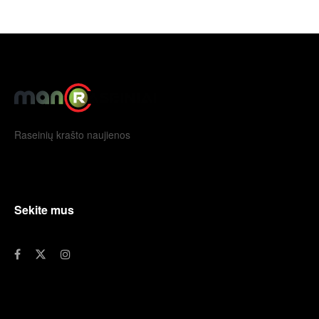
Raseinių krašto naujienos
Sekite mus