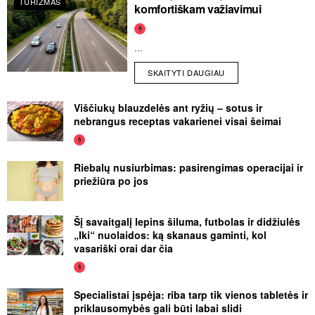
TURIZMAS
komfortiškam važiavimui
...
SKAITYTI DAUGIAU
Viščiukų blauzdelės ant ryžių – sotus ir
nebrangus receptas vakarienei visai šeimai
Riebalų nusiurbimas: pasirengimas operacijai ir
priežiūra po jos
Šį savaitgalį lepins šiluma, futbolas ir didžiulės
„Iki“ nuolaidos: ką skanaus gaminti, kol
vasariški orai dar čia
Specialistai įspėja: riba tarp tik vienos tabletės ir
priklausomybės gali būti labai slidi