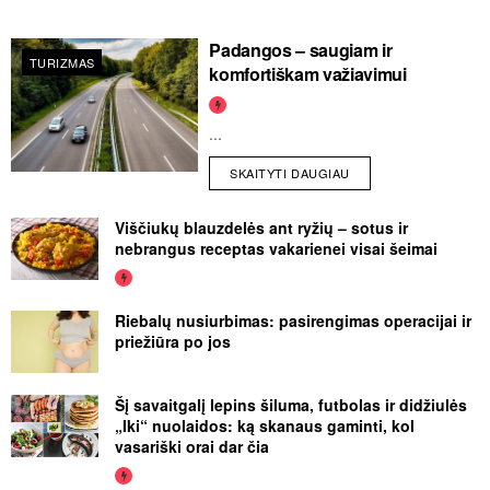
Padangos – saugiam ir
TURIZMAS
komfortiškam važiavimui
...
SKAITYTI DAUGIAU
Viščiukų blauzdelės ant ryžių – sotus ir
nebrangus receptas vakarienei visai šeimai
Riebalų nusiurbimas: pasirengimas operacijai ir
priežiūra po jos
Šį savaitgalį lepins šiluma, futbolas ir didžiulės
„Iki“ nuolaidos: ką skanaus gaminti, kol
vasariški orai dar čia