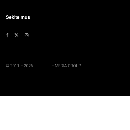
Sekite mus
© 2011 – 2026
eLengvai
– MEDIA GROUP
// UAB eLengvai
MEDIA GROUP
.