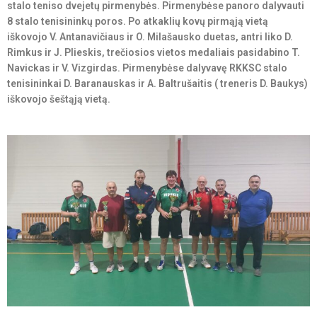
stalo teniso dvejetų pirmenybės. Pirmenybėse panoro dalyvauti
8 stalo tenisininkų poros. Po atkaklių kovų pirmąją vietą
iškovojo V. Antanavičiaus ir O. Milašausko duetas, antri liko D.
Rimkus ir J. Plieskis, trečiosios vietos medaliais pasidabino T.
Navickas ir V. Vizgirdas. Pirmenybėse dalyvavę RKKSC stalo
tenisininkai D. Baranauskas ir A. Baltrušaitis ( treneris D. Baukys)
iškovojo šeštąją vietą.