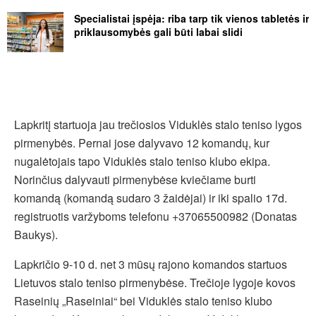
Specialistai įspėja: riba tarp tik vienos tabletės ir
priklausomybės gali būti labai slidi
Lapkritį startuoja jau trečiosios Viduklės stalo teniso lygos
pirmenybės. Pernai jose dalyvavo 12 komandų, kur
nugalėtojais tapo Viduklės stalo teniso klubo ekipa.
Norinčius dalyvauti pirmenybėse kviečiame burti
komandą (komandą sudaro 3 žaidėjai) ir iki spalio 17d.
registruotis varžyboms telefonu +37065500982 (Donatas
Baukys).
Lapkričio 9-10 d. net 3 mūsų rajono komandos startuos
Lietuvos stalo teniso pirmenybėse. Trečioje lygoje kovos
Raseinių „Raseiniai“ bei Viduklės stalo teniso klubo