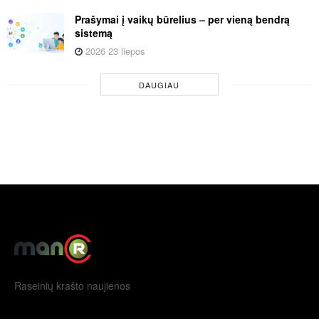
Prašymai į vaikų būrelius – per vieną bendrą
sistemą
2026 23 liepos
DAUGIAU
Raseinių krašto naujienos