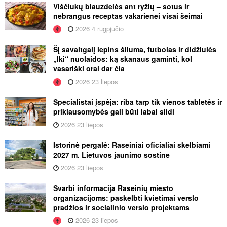
Viščiukų blauzdelės ant ryžių – sotus ir
nebrangus receptas vakarienei visai šeimai
2026 4 rugpjūčio
Šį savaitgalį lepins šiluma, futbolas ir didžiulės
„Iki“ nuolaidos: ką skanaus gaminti, kol
vasariški orai dar čia
2026 23 liepos
Specialistai įspėja: riba tarp tik vienos tabletės ir
priklausomybės gali būti labai slidi
2026 23 liepos
Istorinė pergalė: Raseiniai oficialiai skelbiami
2027 m. Lietuvos jaunimo sostine
2026 23 liepos
Svarbi informacija Raseinių miesto
organizacijoms: paskelbti kvietimai verslo
pradžios ir socialinio verslo projektams
2026 23 liepos