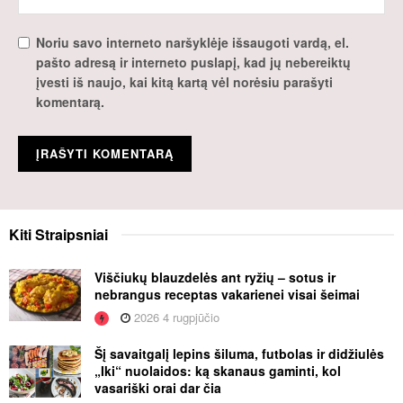
Noriu savo interneto naršyklėje išsaugoti vardą, el.
pašto adresą ir interneto puslapį, kad jų nebereiktų
įvesti iš naujo, kai kitą kartą vėl norėsiu parašyti
komentarą.
Kiti
Straipsniai
Viščiukų blauzdelės ant ryžių – sotus ir
nebrangus receptas vakarienei visai šeimai
2026 4 rugpjūčio
Šį savaitgalį lepins šiluma, futbolas ir didžiulės
„Iki“ nuolaidos: ką skanaus gaminti, kol
vasariški orai dar čia