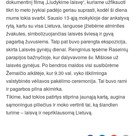
dokumentinį filmą „Liudykime laisvę“, kuriame užfiksuoti
tikri to meto įvykiai padėjo geriau suprasti, kodėl ši diena
mums tokia svarbi. Sausio 13-ąją mokykloje dar ankstyvą
rytą, kartu su visa Lietuva, languose įžiebėme atminties
žvakutes, simbolizuojančias laisvės šviesą ir gyvą
pagarbą žuvusiems. Taip pat buvo parengta ekspozicija,
skirta Laisvės gynėjų dienai. Renginius tęsėme Raseinių
parapijos bažnyčioje, kur dalyvavome šv. Mišiose už
laisvės gynėjus. Po bendros maldos visi susibūrėme
Žemaičio aikštėje, kur 9.30 val. vyko iškilminga
valstybinės vėliavos pakėlimo ceremonija. Tai buvo rami
ir pagarbos pilna akimirka.
Tikime, kad tokios patirtys stiprina jaunąją kartą, augina
sąmoningus piliečius ir moko vertinti tai, ką šiandien
turime – laisvą ir nepriklausomą Lietuvą.