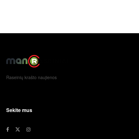
Raseinių krašto naujienos
Sekite mus