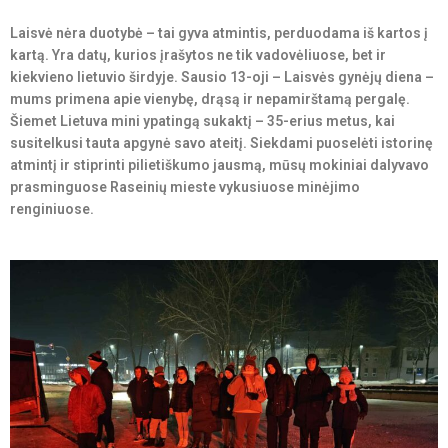
Laisvė nėra duotybė – tai gyva atmintis, perduodama iš kartos į
kartą. Yra datų, kurios įrašytos ne tik vadovėliuose, bet ir
kiekvieno lietuvio širdyje. Sausio 13-oji – Laisvės gynėjų diena –
mums primena apie vienybę, drąsą ir nepamirštamą pergalę.
Šiemet Lietuva mini ypatingą sukaktį – 35-erius metus, kai
susitelkusi tauta apgynė savo ateitį. Siekdami puoselėti istorinę
atmintį ir stiprinti pilietiškumo jausmą, mūsų mokiniai dalyvavo
prasminguose Raseinių mieste vykusiuose minėjimo
renginiuose.