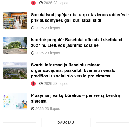
2026 23 liepos
Specialistai įspėja: riba tarp tik vienos tabletės ir
priklausomybės gali būti labai slidi
2026 23 liepos
Istorinė pergalė: Raseiniai oficialiai skelbiami
2027 m. Lietuvos jaunimo sostine
2026 23 liepos
Svarbi informacija Raseinių miesto
organizacijoms: paskelbti kvietimai verslo
pradžios ir socialinio verslo projektams
2026 23 liepos
Prašymai į vaikų būrelius – per vieną bendrą
sistemą
2026 23 liepos
DAUGIAU