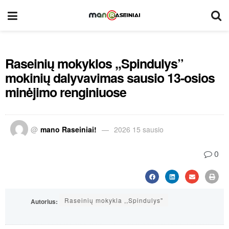
Raseinių mokyklos ,,Spindulys”
mokinių dalyvavimas sausio 13-osios
minėjimo renginiuose
@
mano Raseiniai!
2026 15 sausio
0
Raseinių mokykla ,,Spindulys"
Autorius: