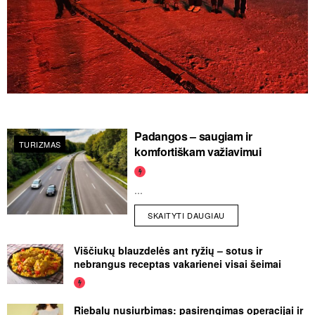
Padangos – saugiam ir
TURIZMAS
komfortiškam važiavimui
...
SKAITYTI DAUGIAU
Viščiukų blauzdelės ant ryžių – sotus ir
nebrangus receptas vakarienei visai šeimai
Riebalų nusiurbimas: pasirengimas operacijai ir