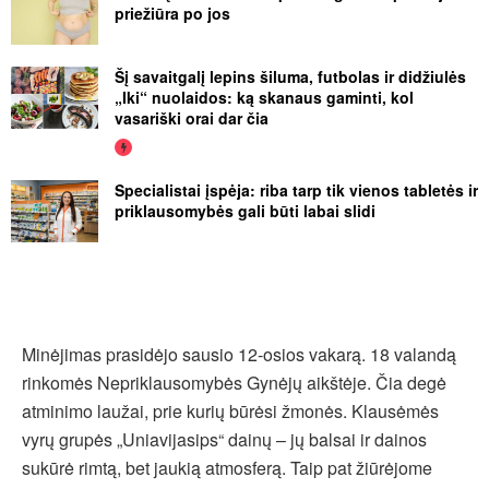
priežiūra po jos
Šį savaitgalį lepins šiluma, futbolas ir didžiulės
„Iki“ nuolaidos: ką skanaus gaminti, kol
vasariški orai dar čia
Specialistai įspėja: riba tarp tik vienos tabletės ir
priklausomybės gali būti labai slidi
Minėjimas prasidėjo sausio 12-osios vakarą. 18 valandą
rinkomės Nepriklausomybės Gynėjų aikštėje. Čia degė
atminimo laužai, prie kurių būrėsi žmonės. Klausėmės
vyrų grupės „Uniavijasips“ dainų – jų balsai ir dainos
sukūrė rimtą, bet jaukią atmosferą. Taip pat žiūrėjome