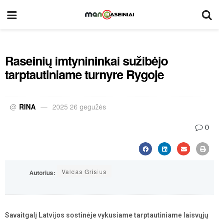
Raseinių imtynininkai sužibėjo
tarptautiniame turnyre Rygoje
@
RINA
2025 26 gegužės
0
Valdas Grisius
Autorius:
Savaitgalį Latvijos sostinėje vykusiame tarptautiniame laisvųjų