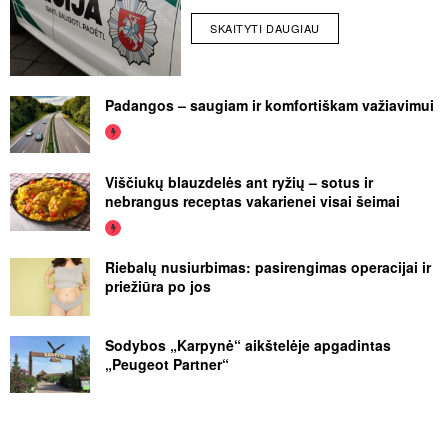
SKAITYTI DAUGIAU
Padangos – saugiam ir komfortiškam važiavimui
Viščiukų blauzdelės ant ryžių – sotus ir
nebrangus receptas vakarienei visai šeimai
Riebalų nusiurbimas: pasirengimas operacijai ir
priežiūra po jos
Sodybos „Karpynė“ aikštelėje apgadintas
„Peugeot Partner“