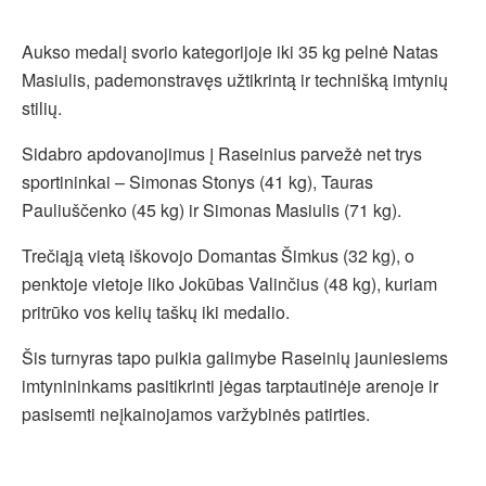
Aukso medalį svorio kategorijoje iki 35 kg pelnė Natas
Masiulis, pademonstravęs užtikrintą ir technišką imtynių
stilių.
Sidabro apdovanojimus į Raseinius parvežė net trys
sportininkai – Simonas Stonys (41 kg), Tauras
Pauliuščenko (45 kg) ir Simonas Masiulis (71 kg).
Trečiąją vietą iškovojo Domantas Šimkus (32 kg), o
penktoje vietoje liko Jokūbas Valinčius (48 kg), kuriam
pritrūko vos kelių taškų iki medalio.
Šis turnyras tapo puikia galimybe Raseinių jauniesiems
imtynininkams pasitikrinti jėgas tarptautinėje arenoje ir
pasisemti neįkainojamos varžybinės patirties.