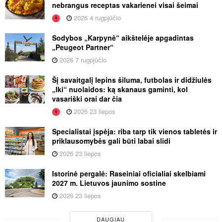
nebrangus receptas vakarienei visai šeimai
2026 4 rugpjūčio
Sodybos „Karpynė“ aikštelėje apgadintas
„Peugeot Partner“
2026 7 rugpjūčio
Šį savaitgalį lepins šiluma, futbolas ir didžiulės
„Iki“ nuolaidos: ką skanaus gaminti, kol
vasariški orai dar čia
2026 23 liepos
Specialistai įspėja: riba tarp tik vienos tabletės ir
priklausomybės gali būti labai slidi
2026 23 liepos
Istorinė pergalė: Raseiniai oficialiai skelbiami
2027 m. Lietuvos jaunimo sostine
2026 23 liepos
DAUGIAU