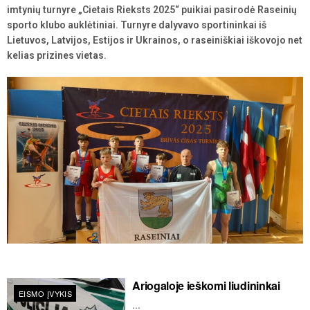
imtynių turnyre „Cietais Rieksts 2025“ puikiai pasirodė Raseinių
sporto klubo auklėtiniai. Turnyre dalyvavo sportininkai iš
Lietuvos, Latvijos, Estijos ir Ukrainos, o raseiniškiai iškovojo net
kelias prizines vietas.
Ariogaloje ieškomi liudininkai
EISMO ĮVYKIS
...