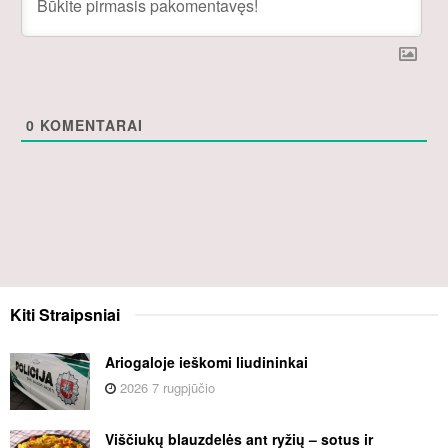
0
KOMENTARAI
Kiti
Straipsniai
Ariogaloje ieškomi liudininkai
2026 7 rugpjūčio
Viščiukų blauzdelės ant ryžių – sotus ir