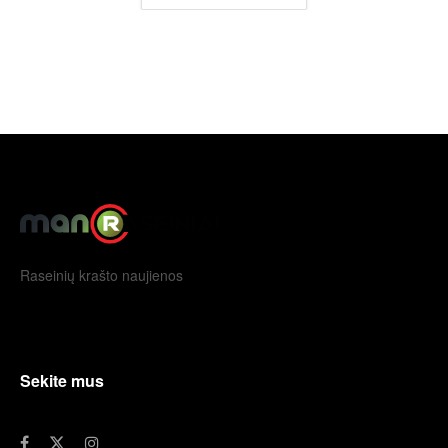
Raseinių krašto naujienos
Sekite mus