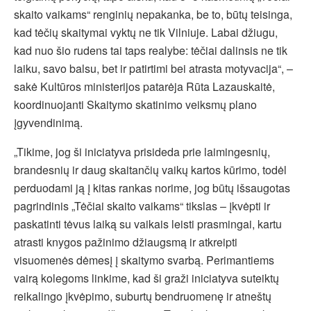
skaito vaikams“ renginių nepakanka, be to, būtų teisinga,
kad tėčių skaitymai vyktų ne tik Vilniuje. Labai džiugu,
kad nuo šio rudens tai taps realybe: tėčiai dalinsis ne tik
laiku, savo balsu, bet ir patirtimi bei atrasta motyvacija“, –
sakė Kultūros ministerijos patarėja Rūta Lazauskaitė,
koordinuojanti Skaitymo skatinimo veiksmų plano
įgyvendinimą.
„Tikime, jog ši iniciatyva prisideda prie laimingesnių,
brandesnių ir daug skaitančių vaikų kartos kūrimo, todėl
perduodami ją į kitas rankas norime, jog būtų išsaugotas
pagrindinis „Tėčiai skaito vaikams“ tikslas – įkvėpti ir
paskatinti tėvus laiką su vaikais leisti prasmingai, kartu
atrasti knygos pažinimo džiaugsmą ir atkreipti
visuomenės dėmesį į skaitymo svarbą. Perimantiems
vairą kolegoms linkime, kad ši graži iniciatyva suteiktų
reikalingo įkvėpimo, suburtų bendruomenę ir atneštų