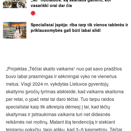
vasariški orai dar čia
Specialistai įspėja: riba tarp tik vienos tabletės ir
priklausomybės gali būti labai slidi
„Projektas „Tėčiai skaito vaikams“ nuo pat savo pradžios
buvo labai prasmingas ir sėkmingai vyko ne vienerius
metus. Visgi 2024 m. vykdytas Lietuvos gyventojų
skaitymo įpročių tyrimas atskleidė, kad vaikams skaitoma
per retai, o ypač retai tai daro tėčiai. Tuo tarpu raidos
specialistai kaip tik atkreipia dėmesį į tai, kad tėčių
skaitymas ir įsitraukimas vaikams turi net didesnės
reikšmės nei motinų. Matant šią tendenciją ir siekiant
teigiamų pokyčių, tapo aišku, kad 3–5 kasmetinių „Tėčiai