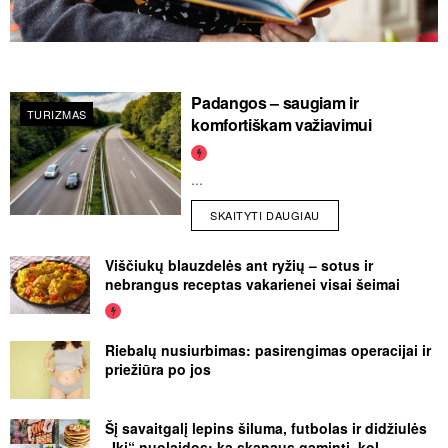
Padangos – saugiam ir
TURIZMAS
komfortiškam važiavimui
...
SKAITYTI DAUGIAU
Viščiukų blauzdelės ant ryžių – sotus ir
nebrangus receptas vakarienei visai šeimai
Riebalų nusiurbimas: pasirengimas operacijai ir
priežiūra po jos
Šį savaitgalį lepins šiluma, futbolas ir didžiulės
„Iki“ nuolaidos: ką skanaus gaminti, kol