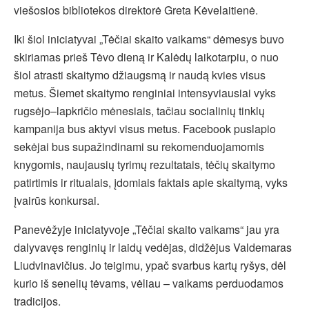
viešosios bibliotekos direktorė Greta Kėvelaitienė.
Iki šiol iniciatyvai „Tėčiai skaito vaikams“ dėmesys buvo
skiriamas prieš Tėvo dieną ir Kalėdų laikotarpiu, o nuo
šiol atrasti skaitymo džiaugsmą ir naudą kvies visus
metus. Šiemet skaitymo renginiai intensyviausiai vyks
rugsėjo–lapkričio mėnesiais, tačiau socialinių tinklų
kampanija bus aktyvi visus metus. Facebook puslapio
sekėjai bus supažindinami su rekomenduojamomis
knygomis, naujausių tyrimų rezultatais, tėčių skaitymo
patirtimis ir ritualais, įdomiais faktais apie skaitymą, vyks
įvairūs konkursai.
Panevėžyje iniciatyvoje „Tėčiai skaito vaikams“ jau yra
dalyvavęs renginių ir laidų vedėjas, didžėjus Valdemaras
Liudvinavičius. Jo teigimu, ypač svarbus kartų ryšys, dėl
kurio iš senelių tėvams, vėliau – vaikams perduodamos
tradicijos.