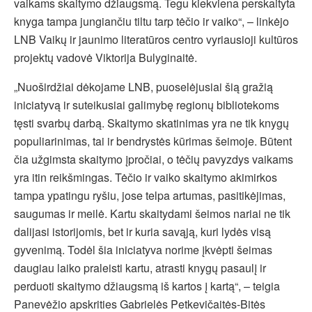
vaikams skaitymo džiaugsmą. Tegu kiekviena perskaityta
knyga tampa jungiančiu tiltu tarp tėčio ir vaiko“, – linkėjo
LNB Vaikų ir jaunimo literatūros centro vyriausioji kultūros
projektų vadovė Viktorija Bulyginaitė.
„Nuoširdžiai dėkojame LNB, puoselėjusiai šią gražią
iniciatyvą ir suteikusiai galimybę regionų bibliotekoms
tęsti svarbų darbą. Skaitymo skatinimas yra ne tik knygų
populiarinimas, tai ir bendrystės kūrimas šeimoje. Būtent
čia užgimsta skaitymo įpročiai, o tėčių pavyzdys vaikams
yra itin reikšmingas. Tėčio ir vaiko skaitymo akimirkos
tampa ypatingu ryšiu, jose telpa artumas, pasitikėjimas,
saugumas ir meilė. Kartu skaitydami šeimos nariai ne tik
dalijasi istorijomis, bet ir kuria savąją, kuri lydės visą
gyvenimą. Todėl šia iniciatyva norime įkvėpti šeimas
daugiau laiko praleisti kartu, atrasti knygų pasaulį ir
perduoti skaitymo džiaugsmą iš kartos į kartą“, – teigia
Panevėžio apskrities Gabrielės Petkevičaitės-Bitės