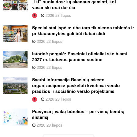
„Iki“ nuolaidos: ką skanaus gaminti, kol
vasariški orai dar čia
2026 23 liepos
Specialistai įspėja: riba tarp tik vienos tabletės ir
priklausomybės gali būti labai slidi
2026 23 liepos
Istorinė pergalė: Raseiniai oficialiai skelbiami
2027 m. Lietuvos jaunimo sostine
2026 23 liepos
Svarbi informacija Raseinių miesto
organizacijoms: paskelbti kvietimai verslo
pradžios ir socialinio verslo projektams
2026 23 liepos
Prašymai į vaikų būrelius – per vieną bendrą
sistemą
2026 23 liepos