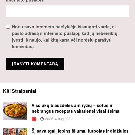
Noriu savo interneto naršyklėje išsaugoti vardą, el.
pašto adresą ir interneto puslapį, kad jų nebereiktų
įvesti iš naujo, kai kitą kartą vėl norėsiu parašyti
komentarą.
Kiti
Straipsniai
Viščiukų blauzdelės ant ryžių – sotus ir
nebrangus receptas vakarienei visai šeimai
2026 4 rugpjūčio
Šį savaitgalį lepins šiluma, futbolas ir didžiulės