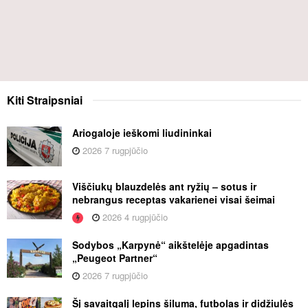
Kiti
Straipsniai
Ariogaloje ieškomi liudininkai
2026 7 rugpjūčio
Viščiukų blauzdelės ant ryžių – sotus ir
nebrangus receptas vakarienei visai šeimai
2026 4 rugpjūčio
Sodybos „Karpynė“ aikštelėje apgadintas
„Peugeot Partner“
2026 7 rugpjūčio
Šį savaitgalį lepins šiluma, futbolas ir didžiulės