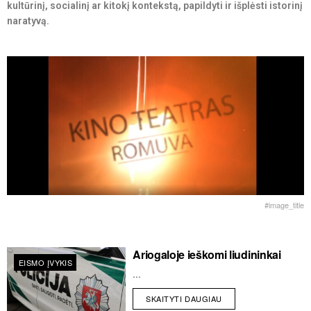
kultūrinį, socialinį ar kitokį kontekstą, papildyti ir išplėsti istorinį
naratyvą.
#image_title
Ariogaloje ieškomi liudininkai
EISMO ĮVYKIS
...
SKAITYTI DAUGIAU