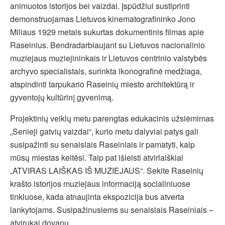
animuotos istorijos bei vaizdai. Įspūdžiui sustiprinti
demonstruojamas Lietuvos kinematografininko Jono
Miliaus 1929 metais sukurtas dokumentinis filmas apie
Raseinius. Bendradarbiaujant su Lietuvos nacionalinio
muziejaus muziejininkais ir Lietuvos centrinio valstybės
archyvo specialistais, surinkta ikonografinė medžiaga,
atspindinti tarpukario Raseinių miesto architektūrą ir
gyventojų kultūrinį gyvenimą.
Projektinių veiklų metu parengtas edukacinis užsiėmimas
„Senieji gatvių vaizdai“, kurio metu dalyviai patys gali
susipažinti su senaisiais Raseiniais ir pamatyti, kaip
mūsų miestas keitėsi. Taip pat išleisti atvirlaiškiai
„ATVIRAS LAIŠKAS IŠ MUZIEJAUS“. Sekite Raseinių
krašto istorijos muziejaus informaciją socialiniuose
tinkluose, kada atnaujinta ekspozicija bus atverta
lankytojams. Susipažinusiems su senaisiais Raseiniais –
atvirukai dovanų.