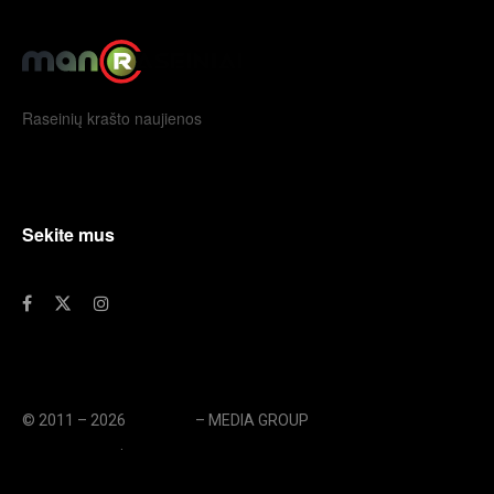
Raseinių krašto naujienos
Sekite mus
© 2011 – 2026
eLengvai
– MEDIA GROUP
// UAB eLengvai
MEDIA GROUP
.