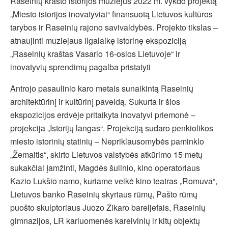
Raseinių krašto istorijos muziejus 2022 m. vykdo projektą
„Miesto istorijos inovatyviai“ finansuotą Lietuvos kultūros
tarybos ir Raseinių rajono savivaldybės. Projekto tikslas –
atnaujinti muziejaus ilgalaikę istorinę ekspoziciją
„Raseinių kraštas Vasario 16-osios Lietuvoje“ ir
inovatyvių sprendimų pagalba pristatyti
Antrojo pasaulinio karo metais sunaikintą Raseinių
architektūrinį ir kultūrinį paveldą. Sukurta ir šios
ekspozicijos erdvėje pritaikyta inovatyvi priemonė –
projekcija „Istorijų langas“. Projekciją sudaro penkiolikos
miesto istorinių statinių – Nepriklausomybės paminklo
„Žemaitis“, skirto Lietuvos valstybės atkūrimo 15 metų
sukakčiai įamžinti, Magdės šulinio, kino operatoriaus
Kazio Lukšio namo, kuriame veikė kino teatras „Romuva“,
Lietuvos banko Raseinių skyriaus rūmų, Pašto rūmų
puošto skulptoriaus Juozo Zikaro bareljefais, Raseinių
gimnazijos, LR kariuomenės kareivinių ir kitų objektų