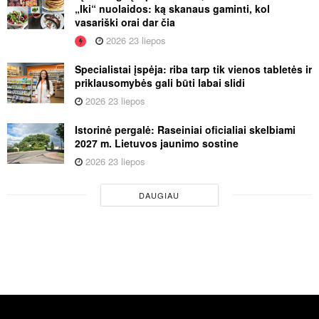
„Iki“ nuolaidos: ką skanaus gaminti, kol
vasariški orai dar čia
2026 23 liepos
Specialistai įspėja: riba tarp tik vienos tabletės ir
priklausomybės gali būti labai slidi
2026 23 liepos
Istorinė pergalė: Raseiniai oficialiai skelbiami
2027 m. Lietuvos jaunimo sostine
2026 23 liepos
DAUGIAU