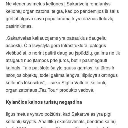
Ne vienerius metus keliones į Sakartvelą rengiantys
kelionių organizatoriai teigia, kad po pandemijos ši šalis
greitai atgavo savo populiarumą ir yra dažnas lietuvių
pasirinkimas.
„Sakartvelas keliautojams yra patrauklus daugeliu
aspektų. Čia išvystyta gera infrastruktūra, patogūs
viešbučiai, o norint patirti daugiau įspūdžių, galima ne tik
atsigauti nuo įtampos prie jūros, bet ir pasimėgauti
kalnais. Taip pat šioje šalyje gausu gamtos, kultūros ir
istorijos objektų, todėl galima lengvai išpildyti skirtingus
kelionės lūkesčius“, – sako Sigita Vaitelė, kelionių
organizatoriaus „Tez Tour“ produkto vadovė.
Kylančios kainos turistų negąsdina
Ilgus metus vyravo požiūris, kad Sakartvelas yra pigi
kelionių kryptis. Analitikų skaičiavimais, bendras kainų