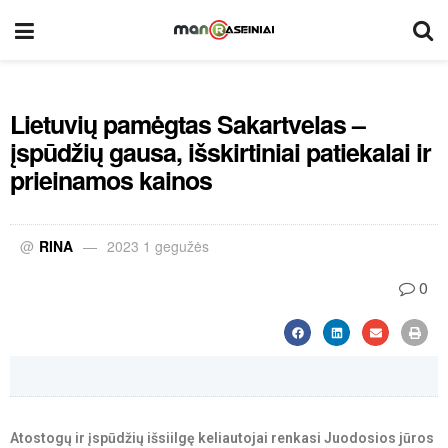
Lietuvių pamėgtas Sakartvelas –
įspūdžių gausa, išskirtiniai patiekalai ir
prieinamos kainos
@
RINA
2023 1 gegužės
0
Atostogų ir įspūdžių išsiilgę keliautojai renkasi Juodosios jūros