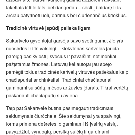
takeliais ir tilteliais, bet dar geriau – sėsti į baidarę ir iš
arčiau patyrinėti uolų darinius bei čiurlenančius krioklius.
Tradicinė virtuvė įspūdį palieka ilgam
Sakartvelo gyventojai garsėja savo svetingumu. Jie yra
nuoširdūs ir itin vaišingi – kiekvienas kartvelas jaučia
pareigą pasikviesti į svečius ir pavaišinti net menkai
pažįstamus žmones. Lietuvių keliautojai jau spėjo
pamėgti tokius tradicinės kartvelų virtuvės patiekalus kaip
chačiapuriai ar chinkaliai. Tradiciniai chačiapuriai
gaminami su sūrių, mėsos ar žuvies įdarais. Tikrai vertėtų
paskanauti chačiapurių su aviena.
Taip pat Sakartvele būtina pasimėgauti tradiciniais
saldumynais čiurčchela. Šie saldumynai yra spalvingi,
forma primena dešreles, o gaminami iš įvairių vaisių,
pavyzdžiui, vynuogių, persikų sulčių ir gardinami