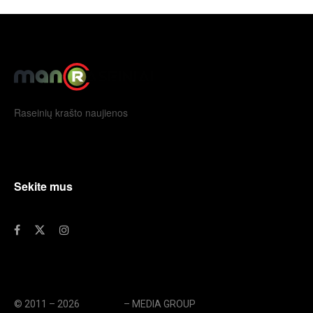
Raseinių krašto naujienos
Sekite mus
© 2011 – 2026
eLengvai
– MEDIA GROUP
// UAB eLengvai