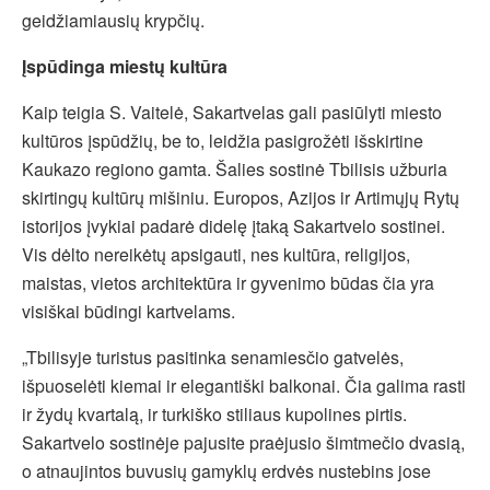
geidžiamiausių krypčių.
Įspūdinga miestų kultūra
Kaip teigia S. Vaitelė, Sakartvelas gali pasiūlyti miesto
kultūros įspūdžių, be to, leidžia pasigrožėti išskirtine
Kaukazo regiono gamta. Šalies sostinė Tbilisis užburia
skirtingų kultūrų mišiniu. Europos, Azijos ir Artimųjų Rytų
istorijos įvykiai padarė didelę įtaką Sakartvelo sostinei.
Vis dėlto nereikėtų apsigauti, nes kultūra, religijos,
maistas, vietos architektūra ir gyvenimo būdas čia yra
visiškai būdingi kartvelams.
„Tbilisyje turistus pasitinka senamiesčio gatvelės,
išpuoselėti kiemai ir elegantiški balkonai. Čia galima rasti
ir žydų kvartalą, ir turkiško stiliaus kupolines pirtis.
Sakartvelo sostinėje pajusite praėjusio šimtmečio dvasią,
o atnaujintos buvusių gamyklų erdvės nustebins jose