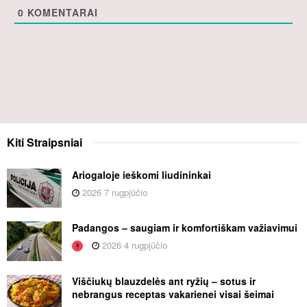
0
KOMENTARAI
Kiti
Straipsniai
Ariogaloje ieškomi liudininkai
2026 7 rugpjūčio
Padangos – saugiam ir komfortiškam važiavimui
2026 4 rugpjūčio
Viščiukų blauzdelės ant ryžių – sotus ir
nebrangus receptas vakarienei visai šeimai