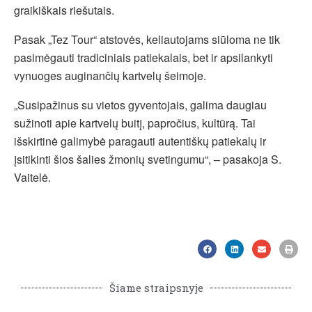
graikiškais riešutais.
Pasak „Tez Tour“ atstovės, keliautojams siūloma ne tik
pasimėgauti tradiciniais patiekalais, bet ir apsilankyti
vynuoges auginančių kartvelų šeimoje.
„Susipažinus su vietos gyventojais, galima daugiau
sužinoti apie kartvelų buitį, papročius, kultūrą. Tai
išskirtinė galimybė paragauti autentiškų patiekalų ir
įsitikinti šios šalies žmonių svetingumu“, – pasakoja S.
Vaitelė.
Šiame straipsnyje