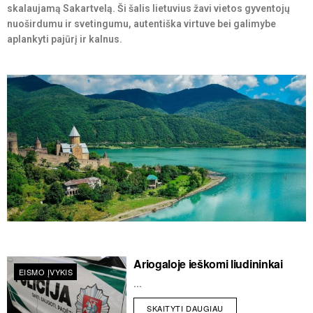
skalaujamą Sakartvelą. Ši šalis lietuvius žavi vietos gyventojų
nuoširdumu ir svetingumu, autentiška virtuve bei galimybe
aplankyti pajūrį ir kalnus.
Ariogaloje ieškomi liudininkai
EISMO ĮVYKIS
...
SKAITYTI DAUGIAU