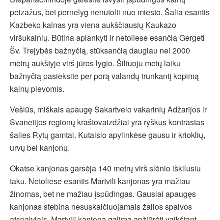
peizažus, bet pernelyg nenutolti nuo miesto. Šalia esantis
Kazbeko kalnas yra viena aukščiausių Kaukazo
viršukalnių. Būtina aplankyti ir netoliese esančią Gergeti
Šv. Trejybės bažnyčią, stūksančią daugiau nei 2000
metrų aukštyje virš jūros lygio. Šiltuoju metų laiku
bažnyčią pasieksite per porą valandų trunkantį kopimą
kalnų pievomis.
Vešlūs, miškais apaugę Sakartvelo vakarinių Adžarijos ir
Svanetijos regionų kraštovaizdžiai yra ryškus kontrastas
šalies Rytų gamtai. Kutaisio apylinkėse gausu ir krioklių,
urvų bei kanjonų.
Okatse kanjonas garsėja 140 metrų virš slėnio iškilusiu
taku. Netoliese esantis Martvili kanjonas yra mažiau
žinomas, bet ne mažiau įspūdingas. Gausiai apaugęs
kanjonas stebina nesuskaičiuojamais žalios spalvos
atspalviais. Martvili kanjoną galima apžiūrėti vaikštant