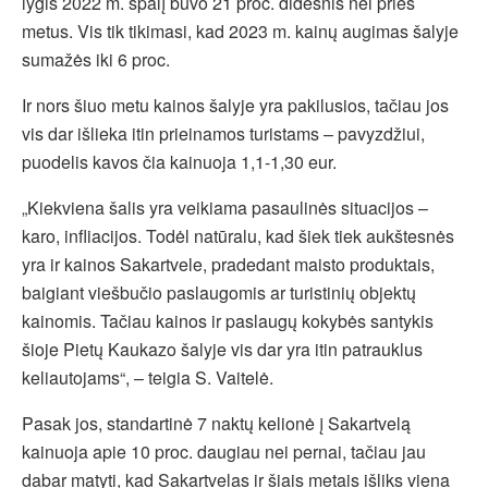
lygis 2022 m. spalį buvo 21 proc. didesnis nei prieš
metus. Vis tik tikimasi, kad 2023 m. kainų augimas šalyje
sumažės iki 6 proc.
Ir nors šiuo metu kainos šalyje yra pakilusios, tačiau jos
vis dar išlieka itin prieinamos turistams – pavyzdžiui,
puodelis kavos čia kainuoja 1,1-1,30 eur.
„Kiekviena šalis yra veikiama pasaulinės situacijos –
karo, infliacijos. Todėl natūralu, kad šiek tiek aukštesnės
yra ir kainos Sakartvele, pradedant maisto produktais,
baigiant viešbučio paslaugomis ar turistinių objektų
kainomis. Tačiau kainos ir paslaugų kokybės santykis
šioje Pietų Kaukazo šalyje vis dar yra itin patrauklus
keliautojams“, – teigia S. Vaitelė.
Pasak jos, standartinė 7 naktų kelionė į Sakartvelą
kainuoja apie 10 proc. daugiau nei pernai, tačiau jau
dabar matyti, kad Sakartvelas ir šiais metais išliks viena