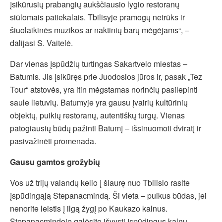
įsikūrusių prabangių aukščiausio lygio restoranų
siūlomais patiekalais. Tbilisyje pramogų netrūks ir
šiuolaikinės muzikos ar naktinių barų mėgėjams“, –
dalijasi S. Vaitelė.
Dar vienas įspūdžių turtingas Sakartvelo miestas –
Batumis. Jis įsikūręs prie Juodosios jūros ir, pasak „Tez
Tour“ atstovės, yra itin mėgstamas norinčių pasilepinti
saule lietuvių. Batumyje yra gausu įvairių kultūrinių
objektų, puikių restoranų, autentiškų turgų. Vienas
patogiausių būdų pažinti Batumį – išsinuomoti dviratį ir
pasivažinėti promenada.
Gausu gamtos grožybių
Vos už trijų valandų kelio į šiaurę nuo Tbilisio rasite
įspūdingąją Stepanacmindą. Ši vieta – puikus būdas, jei
nenorite leistis į ilgą žygį po Kaukazo kalnus.
Stepanacmindoje galėsite išvysti įspūdingus kalnų