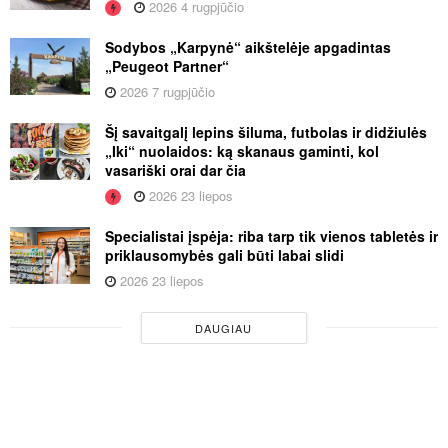
2026 4 rugpjūčio
Sodybos „Karpynė“ aikštelėje apgadintas
„Peugeot Partner“
2026 7 rugpjūčio
Šį savaitgalį lepins šiluma, futbolas ir didžiulės
„Iki“ nuolaidos: ką skanaus gaminti, kol
vasariški orai dar čia
2026 23 liepos
Specialistai įspėja: riba tarp tik vienos tabletės ir
priklausomybės gali būti labai slidi
2026 23 liepos
DAUGIAU