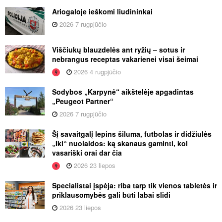
Ariogaloje ieškomi liudininkai
2026 7 rugpjūčio
Viščiukų blauzdelės ant ryžių – sotus ir
nebrangus receptas vakarienei visai šeimai
2026 4 rugpjūčio
Sodybos „Karpynė“ aikštelėje apgadintas
„Peugeot Partner“
2026 7 rugpjūčio
Šį savaitgalį lepins šiluma, futbolas ir didžiulės
„Iki“ nuolaidos: ką skanaus gaminti, kol
vasariški orai dar čia
2026 23 liepos
Specialistai įspėja: riba tarp tik vienos tabletės ir
priklausomybės gali būti labai slidi
2026 23 liepos