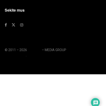
Sekite mus
© 2011 – 2026
eLengvai
– MEDIA GROUP
// UAB eLengvai
MEDIA GROUP
.