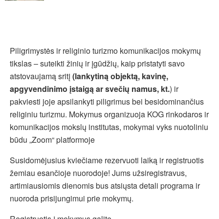
Piligrimystės ir religinio turizmo komunikacijos mokymų
tikslas – suteikti žinių ir įgūdžių, kaip pristatyti savo
atstovaujamą sritį
(lankytiną objektą, kavinę,
apgyvendinimo įstaigą ar svečių namus, kt.
) ir
pakviesti joje apsilankyti piligrimus bei besidominančius
religiniu turizmu. Mokymus organizuoja KOG rinkodaros ir
komunikacijos mokslų institutas, mokymai vyks nuotoliniu
būdu „Zoom“ platformoje
Susidomėjusius kviečiame rezervuoti laiką ir registruotis
žemiau esančioje nuorodoje! Jums užsiregistravus,
artimiausiomis dienomis bus atsiųsta detali programa ir
nuoroda prisijungimui prie mokymų.
Registruotis į mokymus galite