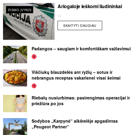
Ariogaloje ieškomi liudininkai
EISMO ĮVYKIS
...
SKAITYTI DAUGIAU
Padangos – saugiam ir komfortiškam važiavimui
Viščiukų blauzdelės ant ryžių – sotus ir
nebrangus receptas vakarienei visai šeimai
Riebalų nusiurbimas: pasirengimas operacijai ir
priežiūra po jos
Sodybos „Karpynė“ aikštelėje apgadintas
„Peugeot Partner“