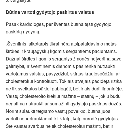
Būtina vartoti gydytojo paskirtus vaistus
Pasak kardiologės, per šventes būtina tęsti gydytojo
paskirtą gydymą.
„Šventinis laikotarpis tikrai nėra atsipalaidavimo metas
širdies ir kraujagyslių ligomis sergantiems pacientams.
Dažnai širdies ligomis sergantys žmonės neįvertina savo
galimybių ir šventinėmis dienomis pasirenka nutraukti
vartojamus vaistus, pavyzdžiui, skirtus kraujospūdžiui ar
cholesteroliui kontroliuoti. Tokiais atvejais padidėja rizika
ne tik sveikatos būklei pablogėti, bet ir atsidurti ligoninėje.
Vaistų cholesterolio kiekiui mažinti – statinų – jokiu būdu
negalima nutraukti ar sumažinti gydytojo paskirtos dozės.
Norint sulaukti teigiamo vaistų poveikio, būtina juos
vartoti nepertraukiamai ir tik taip, kaip nurodė gydytojas.
Šie vaistai svarbūs ne tik cholesteroliui mažinti, bet ir