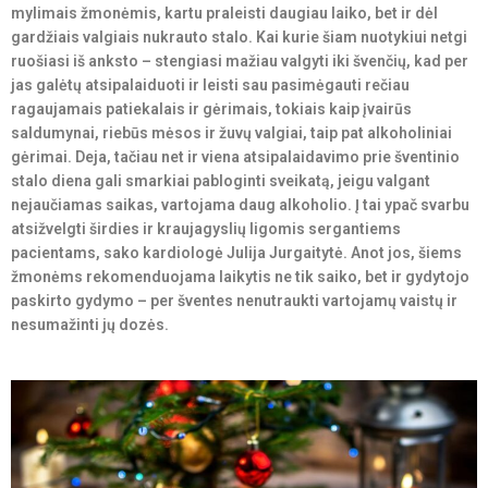
mylimais žmonėmis, kartu praleisti daugiau laiko, bet ir dėl
gardžiais valgiais nukrauto stalo. Kai kurie šiam nuotykiui netgi
ruošiasi iš anksto – stengiasi mažiau valgyti iki švenčių, kad per
jas galėtų atsipalaiduoti ir leisti sau pasimėgauti rečiau
ragaujamais patiekalais ir gėrimais, tokiais kaip įvairūs
saldumynai, riebūs mėsos ir žuvų valgiai, taip pat alkoholiniai
gėrimai. Deja, tačiau net ir viena atsipalaidavimo prie šventinio
stalo diena gali smarkiai pabloginti sveikatą, jeigu valgant
nejaučiamas saikas, vartojama daug alkoholio. Į tai ypač svarbu
atsižvelgti širdies ir kraujagyslių ligomis sergantiems
pacientams, sako kardiologė Julija Jurgaitytė. Anot jos, šiems
žmonėms rekomenduojama laikytis ne tik saiko, bet ir gydytojo
paskirto gydymo – per šventes nenutraukti vartojamų vaistų ir
nesumažinti jų dozės.