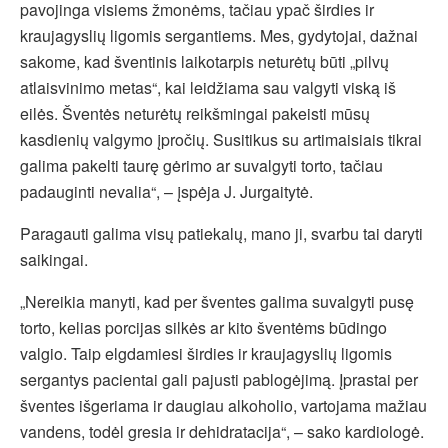
pavojinga visiems žmonėms, tačiau ypač širdies ir
kraujagyslių ligomis sergantiems. Mes, gydytojai, dažnai
sakome, kad šventinis laikotarpis neturėtų būti „pilvų
atlaisvinimo metas“, kai leidžiama sau valgyti viską iš
eilės. Šventės neturėtų reikšmingai pakeisti mūsų
kasdienių valgymo įpročių. Susitikus su artimaisiais tikrai
galima pakelti taurę gėrimo ar suvalgyti torto, tačiau
padauginti nevalia“, – įspėja J. Jurgaitytė.
Paragauti galima visų patiekalų, mano ji, svarbu tai daryti
saikingai.
„Nereikia manyti, kad per šventes galima suvalgyti pusę
torto, kelias porcijas silkės ar kito šventėms būdingo
valgio. Taip elgdamiesi širdies ir kraujagyslių ligomis
sergantys pacientai gali pajusti pablogėjimą. Įprastai per
šventes išgeriama ir daugiau alkoholio, vartojama mažiau
vandens, todėl gresia ir dehidratacija“, – sako kardiologė.