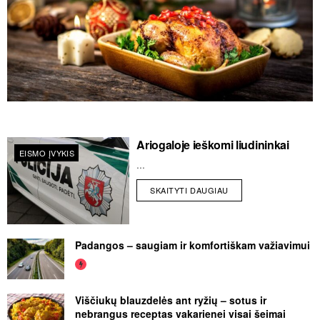
Ariogaloje ieškomi liudininkai
EISMO ĮVYKIS
...
SKAITYTI DAUGIAU
Padangos – saugiam ir komfortiškam važiavimui
Viščiukų blauzdelės ant ryžių – sotus ir
nebrangus receptas vakarienei visai šeimai