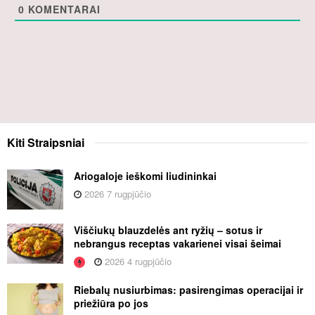
0
KOMENTARAI
Kiti
Straipsniai
Ariogaloje ieškomi liudininkai
2026 7 rugpjūčio
Viščiukų blauzdelės ant ryžių – sotus ir
nebrangus receptas vakarienei visai šeimai
2026 4 rugpjūčio
Riebalų nusiurbimas: pasirengimas operacijai ir
priežiūra po jos