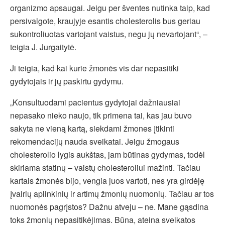
organizmo apsaugai. Jeigu per šventes nutinka taip, kad
persivalgote, kraujyje esantis cholesterolis bus geriau
sukontroliuotas vartojant vaistus, negu jų nevartojant“, –
teigia J. Jurgaitytė.
Ji teigia, kad kai kurie žmonės vis dar nepasitiki
gydytojais ir jų paskirtu gydymu.
„Konsultuodami pacientus gydytojai dažniausiai
nepasako nieko naujo, tik primena tai, kas jau buvo
sakyta ne vieną kartą, siekdami žmones įtikinti
rekomendacijų nauda sveikatai. Jeigu žmogaus
cholesterolio lygis aukštas, jam būtinas gydymas, todėl
skiriama statinų – vaistų cholesteroliui mažinti. Tačiau
kartais žmonės bijo, vengia juos vartoti, nes yra girdėję
įvairių aplinkinių ir artimų žmonių nuomonių. Tačiau ar tos
nuomonės pagrįstos? Dažnu atveju – ne. Mane gąsdina
toks žmonių nepasitikėjimas. Būna, ateina sveikatos