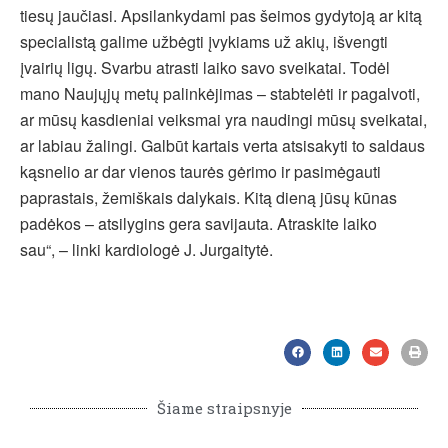
tiesų jaučiasi. Apsilankydami pas šeimos gydytoją ar kitą
specialistą galime užbėgti įvykiams už akių, išvengti
įvairių ligų. Svarbu atrasti laiko savo sveikatai. Todėl
mano Naujųjų metų palinkėjimas – stabtelėti ir pagalvoti,
ar mūsų kasdieniai veiksmai yra naudingi mūsų sveikatai,
ar labiau žalingi. Galbūt kartais verta atsisakyti to saldaus
kąsnelio ar dar vienos taurės gėrimo ir pasimėgauti
paprastais, žemiškais dalykais. Kitą dieną jūsų kūnas
padėkos – atsilygins gera savijauta. Atraskite laiko
sau“, – linki kardiologė J. Jurgaitytė.
Šiame straipsnyje