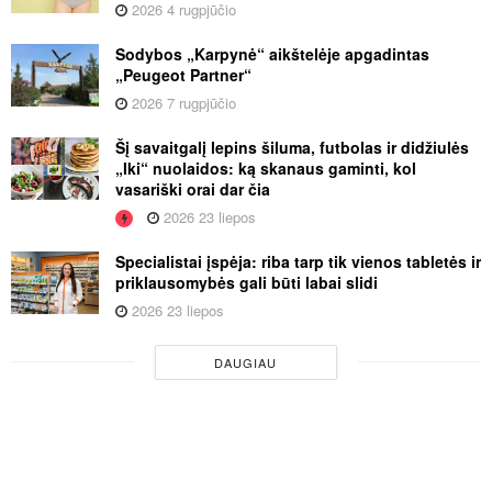
2026 4 rugpjūčio
Sodybos „Karpynė“ aikštelėje apgadintas
„Peugeot Partner“
2026 7 rugpjūčio
Šį savaitgalį lepins šiluma, futbolas ir didžiulės
„Iki“ nuolaidos: ką skanaus gaminti, kol
vasariški orai dar čia
2026 23 liepos
Specialistai įspėja: riba tarp tik vienos tabletės ir
priklausomybės gali būti labai slidi
2026 23 liepos
DAUGIAU