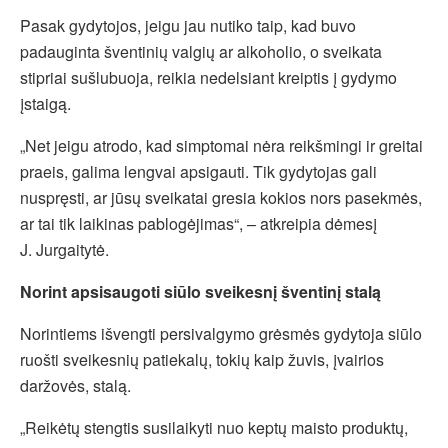
Pasak gydytojos, jeigu jau nutiko taip, kad buvo
padauginta šventinių valgių ar alkoholio, o sveikata
stipriai sušlubuoja, reikia nedelsiant kreiptis į gydymo
įstaigą.
„Net jeigu atrodo, kad simptomai nėra reikšmingi ir greitai
praeis, galima lengvai apsigauti. Tik gydytojas gali
nuspręsti, ar jūsų sveikatai gresia kokios nors pasekmės,
ar tai tik laikinas pablogėjimas“, – atkreipia dėmesį
J. Jurgaitytė.
Norint apsisaugoti siūlo sveikesnį šventinį stalą
Norintiems išvengti persivalgymo grėsmės gydytoja siūlo
ruošti sveikesnių patiekalų, tokių kaip žuvis, įvairios
daržovės, stalą.
„Reikėtų stengtis susilaikyti nuo keptų maisto produktų,