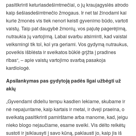
pasitikrinti keturiasdešimtmečiai, o jų kraujagyslės atrodo
kaip šešiasdešimtmečio žmogaus. Ir net tai žinodami kai
kurie žmonės vis tiek nenori keisti gyvenimo būdo, vartoti
vaistų. Taip pat daugybė žmonių, vos pajutę pagerėjimą,
nutraukia jų vartojimą. Labai svarbu atsiminti, kad vaistai
veiksmingi tik tol, kol yra geriami. Vos gydymą nutraukus,
poveikis išblėsta ir sveikatos būklė grįžta į pradines
ribas“, – apie vaistų vartojimo svarbą pasakoja
kardiologė.
Apsilankymas pas gydytoją padės ligai užbėgti už
akių
„Gyvendami dideliu tempu kasdien lekiame, skubame ir
nė nepajuntame, kaip kartais ir metai, ir dveji praeina, o
sveikatą pasitikrinti pamirštame arba manome, kad, jeigu
nieko blogo nejaučiame, esame sveiki. Vis dėlto reikėtų
sustoti ir įsiklausyti į savo kūną, paklausti jo, kaip jis iš