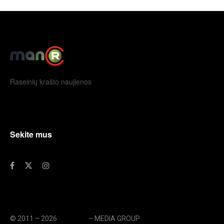
Raseinių krašto naujienos
Sekite mus
© 2011 – 2026
eLengvai
– MEDIA GROUP
// UAB eLengvai