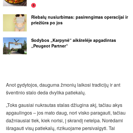
Riebalų nusiurbimas: pasirengimas operacijai ir
priežiūra po jos
Sodybos „Karpynė“ aikštelėje apgadintas
„Peugeot Partner“
Anot gydytojos, dauguma žmonių laikosi tradicijų ir ant
šventinio stalo deda dvylika patiekalų.
„Toks gausiai nukrautas stalas džiugina akį, tačiau akys
apgaulingos – jos mato daug, nori visko paragauti, tačiau
dažniausiai tiek, kiek norisi, į skrandį netelpa. Norėdami
išragauti visų patiekalų, rizikuojame persivalgyti. Tai