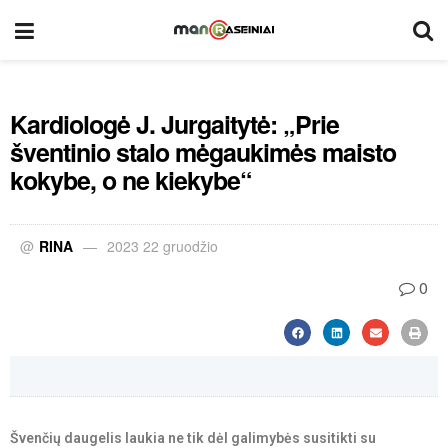
Kardiologė J. Jurgaitytė: „Prie
šventinio stalo mėgaukimės maisto
kokybe, o ne kiekybe“
@
RINA
2023 22 gruodžio
0
Švenčių daugelis laukia ne tik dėl galimybės susitikti su