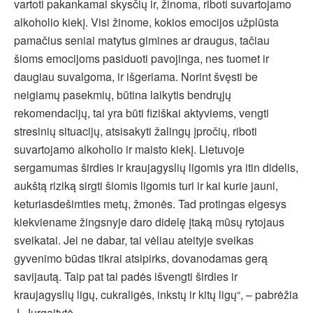
vartoti pakankamai skysčių ir, žinoma, riboti suvartojamo
alkoholio kiekį. Visi žinome, kokios emocijos užplūsta
pamačius seniai matytus gimines ar draugus, tačiau
šioms emocijoms pasiduoti pavojinga, nes tuomet ir
daugiau suvalgoma, ir išgeriama. Norint švęsti be
neigiamų pasekmių, būtina laikytis bendrųjų
rekomendacijų, tai yra būti fiziškai aktyviems, vengti
stresinių situacijų, atsisakyti žalingų įpročių, riboti
suvartojamo alkoholio ir maisto kiekį. Lietuvoje
sergamumas širdies ir kraujagyslių ligomis yra itin didelis,
aukštą riziką sirgti šiomis ligomis turi ir kai kurie jauni,
keturiasdešimties metų, žmonės. Tad protingas elgesys
kiekviename žingsnyje daro didelę įtaką mūsų rytojaus
sveikatai. Jei ne dabar, tai vėliau ateityje sveikas
gyvenimo būdas tikrai atsipirks, dovanodamas gerą
savijautą. Taip pat tai padės išvengti širdies ir
kraujagyslių ligų, cukraligės, inkstų ir kitų ligų“, – pabrėžia
J. Jurgaitytė.