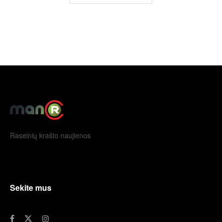
Raseinių krašto naujienos
Sekite mus