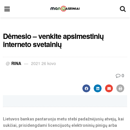
Dėmesio – venkite apsimestinių
interneto svetainių
@
RINA
2021 26 kovo
0
Lietuvos bankas pastaruoju metu stebi padažnėjusių atvejų, kai
sukčiai, prisidengdami licencijuotų elektroninių pinigų arba