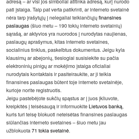
adresą – ar visi jos simboliai atitinka adresą, kurį nurodo
pati įstaiga. Taip pat verta patikrinti, ar interneto svetainė
nėra tarp įrašytųjų į nelegaliai teikiančiųjų
finansines
paslaugas
(šiuo metu – 190 tokių interneto svetainių)
sąrašą, ar aktyvios yra nuorodos į nurodytas naujienas,
paslaugų aprašymus, kitas interneto svetaines,
socialinius tinklus, paskelbtus dokumentus. Jeigu kyla
klausimų ar abejonių, tiesiogiai susisiekite su pačia
elektroninių pinigų ar mokėjimo įstaiga oficialiai
nurodytais kontaktais ir pasiteiraukite, ar ji teikia
finansines paslaugas būtent toje interneto svetainėje,
kurioje norite registruotis.
Jeigu pastebėjote sukčių spąstus ar į juos įkliuvote,
kreipkitės į teisėsaugą ir informuokite
Lietuvos banką
,
kuris turi teisę blokuoti neteisėtas finansines paslaugas
siūlančias interneto svetaines – šiuo metu jau
užblokuota
71 tokia svetainė
.