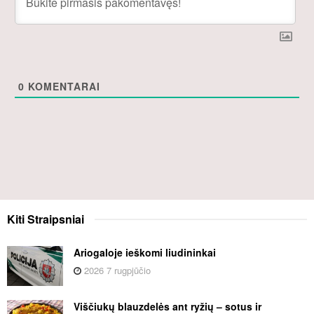
0
KOMENTARAI
Kiti
Straipsniai
Ariogaloje ieškomi liudininkai
2026 7 rugpjūčio
Viščiukų blauzdelės ant ryžių – sotus ir