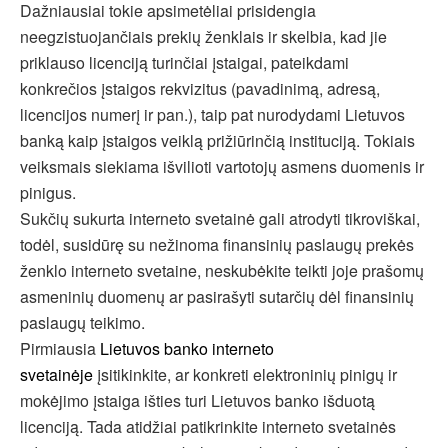
Dažniausiai tokie apsimetėliai prisidengia
neegzistuojančiais prekių ženklais ir skelbia, kad jie
priklauso licenciją turinčiai įstaigai, pateikdami
konkrečios įstaigos rekvizitus (pavadinimą, adresą,
licencijos numerį ir pan.), taip pat nurodydami Lietuvos
banką kaip įstaigos veiklą prižiūrinčią instituciją. Tokiais
veiksmais siekiama išvilioti vartotojų asmens duomenis ir
pinigus.
Sukčių sukurta interneto svetainė gali atrodyti tikroviškai,
todėl, susidūrę su nežinoma finansinių paslaugų prekės
ženklo interneto svetaine, neskubėkite teikti joje prašomų
asmeninių duomenų ar pasirašyti sutarčių dėl finansinių
paslaugų teikimo.
Pirmiausia
Lietuvos banko interneto
svetainėje
įsitikinkite, ar konkreti elektroninių pinigų ir
mokėjimo įstaiga išties turi Lietuvos banko išduotą
licenciją. Tada atidžiai patikrinkite interneto svetainės