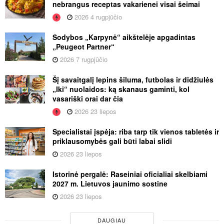
nebrangus receptas vakarienei visai šeimai
2026 4 rugpjūčio
Sodybos „Karpynė“ aikštelėje apgadintas
„Peugeot Partner“
2026 7 rugpjūčio
Šį savaitgalį lepins šiluma, futbolas ir didžiulės
„Iki“ nuolaidos: ką skanaus gaminti, kol
vasariški orai dar čia
2026 23 liepos
Specialistai įspėja: riba tarp tik vienos tabletės ir
priklausomybės gali būti labai slidi
2026 23 liepos
Istorinė pergalė: Raseiniai oficialiai skelbiami
2027 m. Lietuvos jaunimo sostine
2026 23 liepos
DAUGIAU