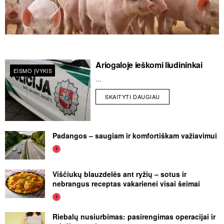
Ariogaloje ieškomi liudininkai
EISMO ĮVYKIS
...
SKAITYTI DAUGIAU
Padangos – saugiam ir komfortiškam važiavimui
Viščiukų blauzdelės ant ryžių – sotus ir
nebrangus receptas vakarienei visai šeimai
Riebalų nusiurbimas: pasirengimas operacijai ir