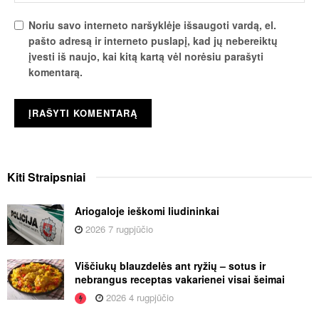
Noriu savo interneto naršyklėje išsaugoti vardą, el.
pašto adresą ir interneto puslapį, kad jų nebereiktų
įvesti iš naujo, kai kitą kartą vėl norėsiu parašyti
komentarą.
Kiti
Straipsniai
Ariogaloje ieškomi liudininkai
2026 7 rugpjūčio
Viščiukų blauzdelės ant ryžių – sotus ir
nebrangus receptas vakarienei visai šeimai
2026 4 rugpjūčio