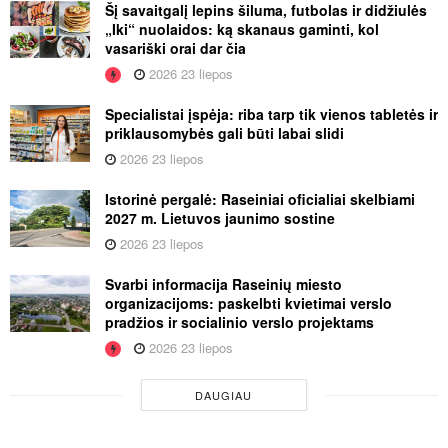
Šį savaitgalį lepins šiluma, futbolas ir didžiulės
„Iki“ nuolaidos: ką skanaus gaminti, kol
vasariški orai dar čia
2026 23 liepos
Specialistai įspėja: riba tarp tik vienos tabletės ir
priklausomybės gali būti labai slidi
2026 23 liepos
Istorinė pergalė: Raseiniai oficialiai skelbiami
2027 m. Lietuvos jaunimo sostine
2026 23 liepos
Svarbi informacija Raseinių miesto
organizacijoms: paskelbti kvietimai verslo
pradžios ir socialinio verslo projektams
2026 23 liepos
DAUGIAU