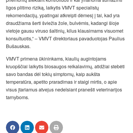
ligos plitimo riziką, laikytis VMVT specialistų
rekomendacijų, ypatingai atkreipti dėmesį į tai, kad yra
draudžiama šerti šviežia žole, bulvėmis, kadangi šioje
vietoje gausu viruso šaltinių, kilus klausimams visuomet
konsultuotis,” – VMVT direktoriaus pavaduotojas Paulius
Bušauskas.
VMVT primena ūkininkams, kiaulių augintojams
kruopščiai laikytis biosaugos reikalavimų, atidžiai stebėti
savo bandas dėl tokių simptomų, kaip aukšta
temperatūra, apetito praradimas ir staigi mirtis, o apie
visus įtariamus atvejus nedelsiant pranešti veterinarijos
tarnyboms.