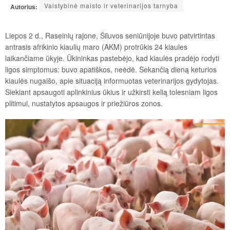
Valstybinė maisto ir veterinarijos tarnyba
Autorius:
Liepos 2 d., Raseinių rajone, Šiluvos seniūnijoje buvo patvirtintas
antrasis afrikinio kiaulių maro (AKM) protrūkis 24 kiaules
laikančiame ūkyje. Ūkininkas pastebėjo, kad kiaulės pradėjo rodyti
ligos simptomus: buvo apatiškos, neėdė. Sekančią dieną keturios
kiaulės nugaišo, apie situaciją informuotas veterinarijos gydytojas.
Siekiant apsaugoti aplinkinius ūkius ir užkirsti kelią tolesniam ligos
plitimui, nustatytos apsaugos ir priežiūros zonos.