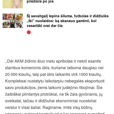
priežiūra po jos
Šį savaitgalį lepins šiluma, futbolas ir didžiulės
„Iki“ nuolaidos: ką skanaus gaminti, kol
vasariški orai dar čia
,,Dėl AKM židinio šiuo metu apribotas ir netoli esantis
stambus komercinis ūkis, kuriame laikoma daugiau nei
20 000 kiaulių, taip pat ūkis laikantis virš 1000 kiaulių.
Kompleksai nustatytu laikotarpiu nebegalės eksportuoti
savo produkcijos, jiems taikomi judėjimo ribojimai. Šie
žaibiškai plintantys protrūkiai, ne tik žala gyvūnams, jų
sveikatai, tačiau ir didžiuliai ekonominiai nuostoliai
verslui ir visai šaliai. Raginame, imtis visų būtinų
priemonių siekiant kontroliuoti ir kai įmanoma sumažinti