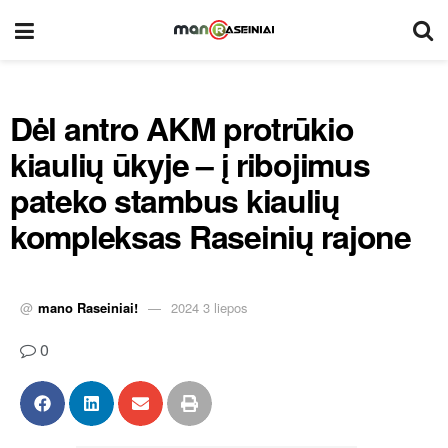
Dėl antro AKM protrūkio
kiaulių ūkyje – į ribojimus
pateko stambus kiaulių
kompleksas Raseinių rajone
@
mano Raseiniai!
2024 3 liepos
0