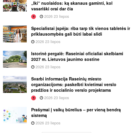
„Iki“ nuolaidos: ką skanaus gaminti, kol
vasariški orai dar čia
2026 23 liepos
Specialistai įspėja: riba tarp tik vienos tabletės ir
priklausomybės gali būti labai slidi
2026 23 liepos
Istorinė pergalė: Raseiniai oficialiai skelbiami
2027 m. Lietuvos jaunimo sostine
2026 23 liepos
Svarbi informacija Raseinių miesto
organizacijoms: paskelbti kvietimai verslo
pradžios ir socialinio verslo projektams
2026 23 liepos
Prašymai į vaikų būrelius – per vieną bendrą
sistemą
2026 23 liepos