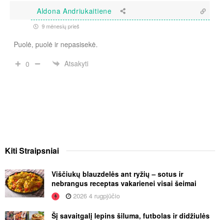
Aldona Andriukaitiene
9 mėnesių prieš
Puolė, puolė ir nepasisekė.
Atsakyti
0
Kiti
Straipsniai
Viščiukų blauzdelės ant ryžių – sotus ir
nebrangus receptas vakarienei visai šeimai
2026 4 rugpjūčio
Šį savaitgalį lepins šiluma, futbolas ir didžiulės