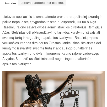
Lietuvos apeliacinis teismas
Autorius:
Lietuvos apeliacinis teismas atmetė prokuroro apeliacinį skundą ir
paliko nepakeistą apygardos teismo nuosprendį, kuriuo buvęs
Raseinių rajono savivaldybės administracijos direktorius Remigijus
Ačas išteisintas dėl piktnaudžiavimo tarnyba, kurstymo iššvaistyti
svetimą turtą ir apgaulingo apskaitos tvarkymo, Raseinių rajone
veikiančios įmonės direktorius Orestas Jankauskas išteisintas dėl
kurstymo iššvaistyti svetimą turtą ir apgaulingo buhalterinės
apskaitos tvarkymo, o dviem įmonėms Kauno rajone vadovavęs
Arvydas Stanevičius išteisintas dėl apgaulingo buhalterinės
apskaitos tvarkymo.