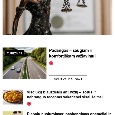
Padangos – saugiam ir
TURIZMAS
komfortiškam važiavimui
...
SKAITYTI DAUGIAU
Viščiukų blauzdelės ant ryžių – sotus ir
nebrangus receptas vakarienei visai šeimai
Riebalų nusiurbimas: pasirengimas operacijai ir