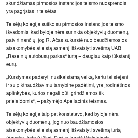
skundžiamas pirmosios instancijos teismo nuosprendis
yra pagrįstas ir teisėtas.
Teisėjų kolegija sutiko su pirmosios instancijos teismo
išvadomis, kad byloje nėra surinkta objektyvių duomenų,
patvirtinančių, jog R. Ačas sukurstė nuo baudžiamosios
atsakomybės atleistą asmenį iššvaistyti svetimą UAB
„Raseinių autobusų parkas“ turtą – daugiau kaip tūkstantį
eurų.
„Kurstymas padaryti nusikalstamą veiką, kartu tai siejant
ir su piktnaudžiavimu tarnybine padėtimi, yra įrodinėtinos
aplinkybės, kurios negali būti grindžiamos tik
prielaidomis“, – pažymėjo Apeliacinis teismas.
Teisėjų kolegija taip pat konstatavo, kad byloje nėra
objektyvių duomenų, jog nuo baudžiamosios
atsakomybės atleistą asmenį iššvaistyti svetimą turtą
(daugiau kaip 2 tūkst. Eur) sukurstė išteisintasis