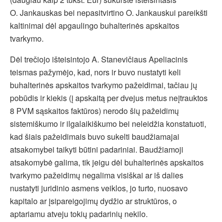
O. Jankauskas bei nepasitvirtino O. Jankauskui pareikšti
kaltinimai dėl apgaulingo buhalterinės apskaitos
tvarkymo.
Dėl trečiojo išteisintojo A. Stanevičiaus Apeliacinis
teismas pažymėjo, kad, nors ir buvo nustatyti keli
buhalterinės apskaitos tvarkymo pažeidimai, tačiau jų
pobūdis ir kiekis (į apskaitą per dvejus metus neįtrauktos
8 PVM sąskaitos faktūros) nerodo šių pažeidimų
sistemiškumo ir ilgalaikiškumo bei neleidžia konstatuoti,
kad šiais pažeidimais buvo sukelti baudžiamajai
atsakomybei taikyti būtini padariniai. Baudžiamoji
atsakomybė galima, tik jeigu dėl buhalterinės apskaitos
tvarkymo pažeidimų negalima visiškai ar iš dalies
nustatyti juridinio asmens veiklos, jo turto, nuosavo
kapitalo ar įsipareigojimų dydžio ar struktūros, o
aptariamu atveju tokių padarinių nekilo.