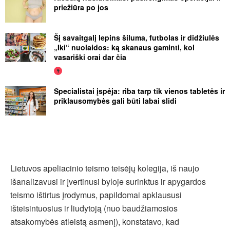
priežiūra po jos
Šį savaitgalį lepins šiluma, futbolas ir didžiulės
„Iki“ nuolaidos: ką skanaus gaminti, kol
vasariški orai dar čia
Specialistai įspėja: riba tarp tik vienos tabletės ir
priklausomybės gali būti labai slidi
Lietuvos apeliacinio teismo teisėjų kolegija, iš naujo
išanalizavusi ir įvertinusi byloje surinktus ir apygardos
teismo ištirtus įrodymus, papildomai apklaususi
išteisintuosius ir liudytoją (nuo baudžiamosios
atsakomybės atleistą asmenį), konstatavo, kad