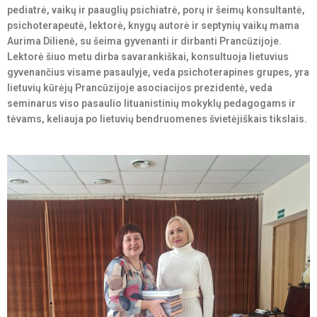
pediatrė, vaikų ir paauglių psichiatrė, porų ir šeimų konsultantė,
psichoterapeutė, lektorė, knygų autorė ir septynių vaikų mama
Aurima Dilienė, su šeima gyvenanti ir dirbanti Prancūzijoje.
Lektorė šiuo metu dirba savarankiškai, konsultuoja lietuvius
gyvenančius visame pasaulyje, veda psichoterapines grupes, yra
lietuvių kūrėjų Prancūzijoje asociacijos prezidentė, veda
seminarus viso pasaulio lituanistinių mokyklų pedagogams ir
tėvams, keliauja po lietuvių bendruomenes švietėjiškais tikslais.