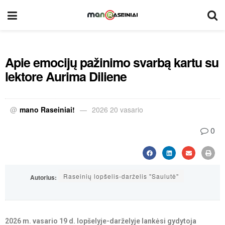
Apie emocijų pažinimo svarbą kartu su
lektore Aurima Diliene
@
mano Raseiniai!
2026 20 vasario
0
Raseinių lopšelis-darželis "Saulutė"
Autorius:
2026 m. vasario 19 d. lopšelyje-darželyje lankėsi gydytoja