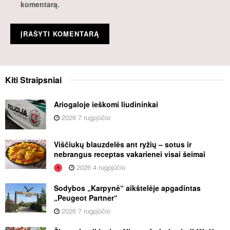
komentarą.
Kiti
Straipsniai
Ariogaloje ieškomi liudininkai
2026 7 rugpjūčio
Viščiukų blauzdelės ant ryžių – sotus ir
nebrangus receptas vakarienei visai šeimai
2026 4 rugpjūčio
Sodybos „Karpynė“ aikštelėje apgadintas
„Peugeot Partner“
2026 7 rugpjūčio