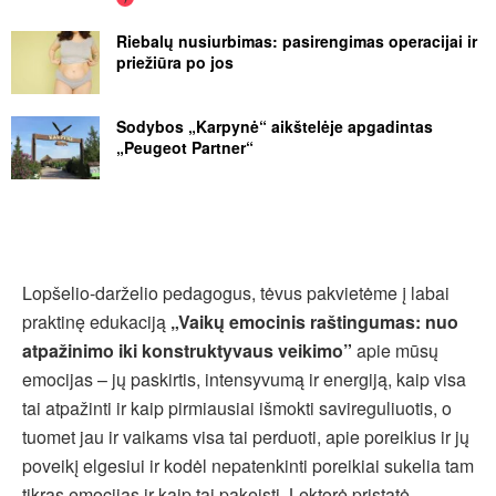
Riebalų nusiurbimas: pasirengimas operacijai ir
priežiūra po jos
Sodybos „Karpynė“ aikštelėje apgadintas
„Peugeot Partner“
Lopšelio-darželio pedagogus, tėvus pakvietėme į labai
praktinę edukaciją
„Vaikų emocinis raštingumas: nuo
atpažinimo iki konstruktyvaus veikimo”
apie mūsų
emocijas – jų paskirtis, intensyvumą ir energiją, kaip visa
tai atpažinti ir kaip pirmiausiai išmokti savireguliuotis, o
tuomet jau ir vaikams visa tai perduoti, apie poreikius ir jų
poveikį elgesiui ir kodėl nepatenkinti poreikiai sukelia tam
tikras emocijas ir kaip tai pakeisti. Lektorė pristatė