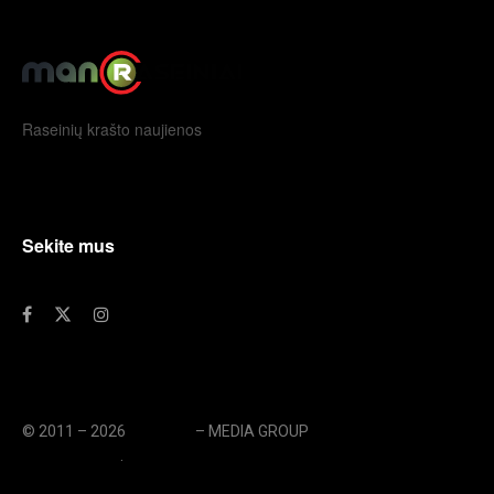
Raseinių krašto naujienos
Sekite mus
© 2011 – 2026
eLengvai
– MEDIA GROUP
// UAB eLengvai
MEDIA GROUP
.