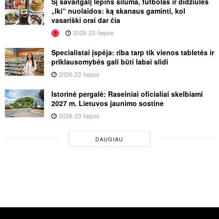
Šį savaitgalį lepins šiluma, futbolas ir didžiulės
„Iki“ nuolaidos: ką skanaus gaminti, kol
vasariški orai dar čia
2026 23 liepos
Specialistai įspėja: riba tarp tik vienos tabletės ir
priklausomybės gali būti labai slidi
2026 23 liepos
Istorinė pergalė: Raseiniai oficialiai skelbiami
2027 m. Lietuvos jaunimo sostine
2026 23 liepos
DAUGIAU