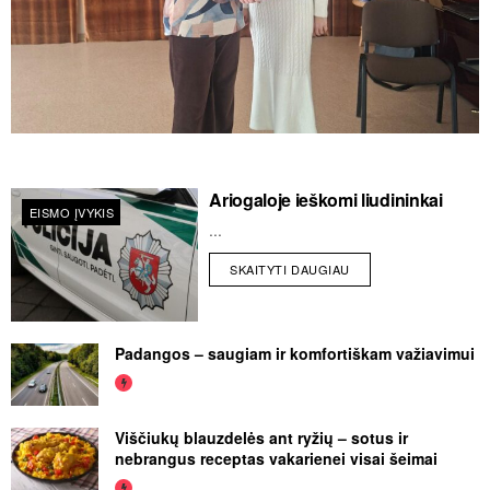
Ariogaloje ieškomi liudininkai
EISMO ĮVYKIS
...
SKAITYTI DAUGIAU
Padangos – saugiam ir komfortiškam važiavimui
Viščiukų blauzdelės ant ryžių – sotus ir
nebrangus receptas vakarienei visai šeimai