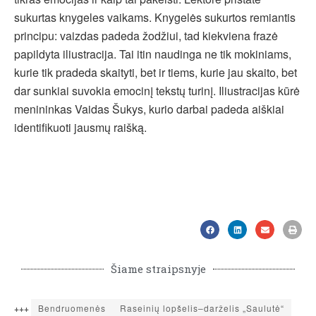
sukurtas knygeles vaikams. Knygelės sukurtos remiantis
principu: vaizdas padeda žodžiui, tad kiekviena frazė
papildyta iliustracija. Tai itin naudinga ne tik mokiniams,
kurie tik pradeda skaityti, bet ir tiems, kurie jau skaito, bet
dar sunkiai suvokia emocinį tekstų turinį. Iliustracijas kūrė
menininkas Vaidas Šukys, kurio darbai padeda aiškiai
identifikuoti jausmų raišką.
Šiame straipsnyje
+++
Bendruomenės
Raseinių lopšelis–darželis „Saulutė“