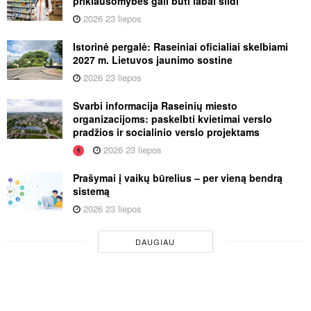
priklausomybės gali būti labai slidi
2026 23 liepos
Istorinė pergalė: Raseiniai oficialiai skelbiami
2027 m. Lietuvos jaunimo sostine
2026 23 liepos
Svarbi informacija Raseinių miesto
organizacijoms: paskelbti kvietimai verslo
pradžios ir socialinio verslo projektams
2026 23 liepos
Prašymai į vaikų būrelius – per vieną bendrą
sistemą
2026 23 liepos
DAUGIAU