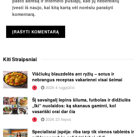
pašto adresą ir interneto puslapį, kad jų nebereiktų
įvesti iš naujo, kai kitą kartą vėl norėsiu parašyti
komentarą.
Kiti
Straipsniai
Viščiukų blauzdelės ant ryžių – sotus ir
nebrangus receptas vakarienei visai šeimai
2026 4 rugpjūčio
Šį savaitgalį lepins šiluma, futbolas ir didžiulės
„Iki“ nuolaidos: ką skanaus gaminti, kol
vasariški orai dar čia
2026 23 liepos
Specialistai įspėja: riba tarp tik vienos tabletės ir