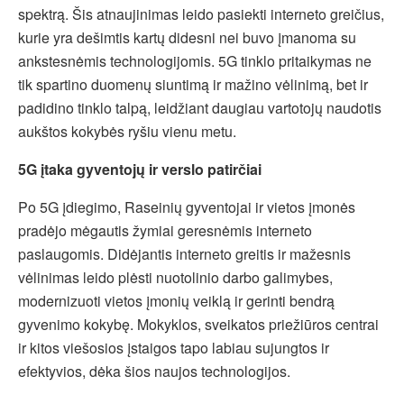
spektrą. Šis atnaujinimas leido pasiekti interneto greičius,
kurie yra dešimtis kartų didesni nei buvo įmanoma su
ankstesnėmis technologijomis. 5G tinklo pritaikymas ne
tik spartino duomenų siuntimą ir mažino vėlinimą, bet ir
padidino tinklo talpą, leidžiant daugiau vartotojų naudotis
aukštos kokybės ryšiu vienu metu.
5G įtaka gyventojų ir verslo patirčiai
Po 5G įdiegimo, Raseinių gyventojai ir vietos įmonės
pradėjo mėgautis žymiai geresnėmis interneto
paslaugomis. Didėjantis interneto greitis ir mažesnis
vėlinimas leido plėsti nuotolinio darbo galimybes,
modernizuoti vietos įmonių veiklą ir gerinti bendrą
gyvenimo kokybę. Mokyklos, sveikatos priežiūros centrai
ir kitos viešosios įstaigos tapo labiau sujungtos ir
efektyvios, dėka šios naujos technologijos.