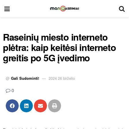
Raseinių miesto interneto
plėtra: kaip keitėsi interneto
greitis po 5G įvedimo
@
Gali Sudominti!
2024 26 birželio
0