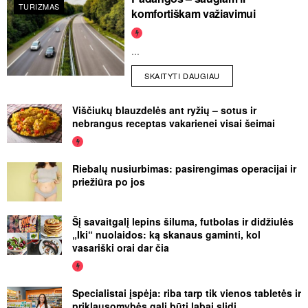
TURIZMAS
komfortiškam važiavimui
...
SKAITYTI DAUGIAU
Viščiukų blauzdelės ant ryžių – sotus ir
nebrangus receptas vakarienei visai šeimai
Riebalų nusiurbimas: pasirengimas operacijai ir
priežiūra po jos
Šį savaitgalį lepins šiluma, futbolas ir didžiulės
„Iki“ nuolaidos: ką skanaus gaminti, kol
vasariški orai dar čia
Specialistai įspėja: riba tarp tik vienos tabletės ir
priklausomybės gali būti labai slidi