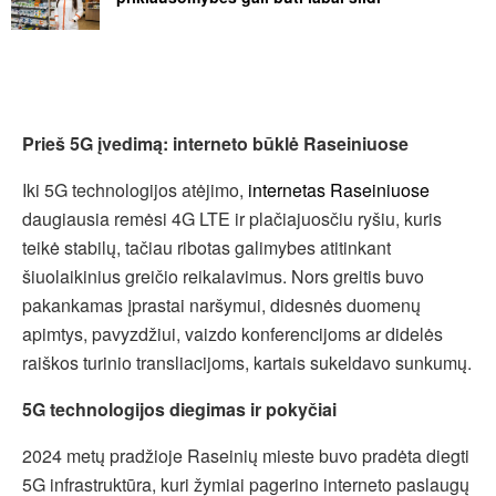
Prieš 5G įvedimą: interneto būklė Raseiniuose
Iki 5G technologijos atėjimo,
internetas Raseiniuose
daugiausia remėsi 4G LTE ir plačiajuosčiu ryšiu, kuris
teikė stabilų, tačiau ribotas galimybes atitinkant
šiuolaikinius greičio reikalavimus. Nors greitis buvo
pakankamas įprastai naršymui, didesnės duomenų
apimtys, pavyzdžiui, vaizdo konferencijoms ar didelės
raiškos turinio transliacijoms, kartais sukeldavo sunkumų.
5G technologijos diegimas ir pokyčiai
2024 metų pradžioje Raseinių mieste buvo pradėta diegti
5G infrastruktūra, kuri žymiai pagerino interneto paslaugų