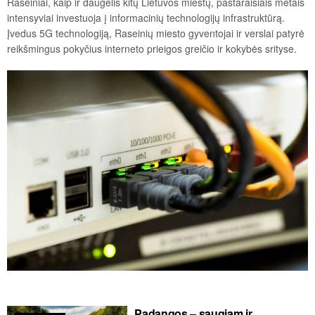
Raseiniai, kaip ir daugelis kitų Lietuvos miestų, pastaraisiais metais
intensyviai investuoja į informacinių technologijų infrastruktūrą.
Įvedus 5G technologiją, Raseinių miesto gyventojai ir verslai patyrė
reikšmingus pokyčius interneto prieigos greičio ir kokybės srityse.
Padangos – saugiam ir