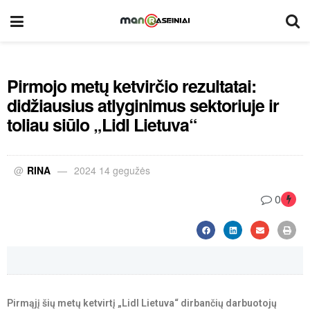
Pirmojo metų ketvirčio rezultatai:
didžiausius atlyginimus sektoriuje ir
toliau siūlo „Lidl Lietuva“
@
RINA
2024 14 gegužės
0
Pirmąjį šių metų ketvirtį „Lidl Lietuva“ dirbančių darbuotojų