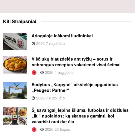
Kiti
Straipsniai
Ariogaloje ieškomi liudininkai
2026 7 rugpjūčio
Viščiukų blauzdelės ant ryžių – sotus ir
nebrangus receptas vakarienei visai šeimai
2026 4 rugpjūčio
Sodybos „Karpynė“ aikštelėje apgadintas
„Peugeot Partner“
2026 7 rugpjūčio
Šį savaitgalį lepins šiluma, futbolas ir didžiulės
„Iki“ nuolaidos: ką skanaus gaminti, kol
vasariški orai dar čia
2026 23 liepos