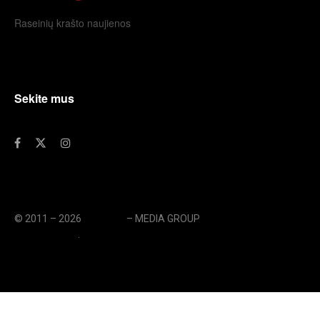
Raseinių krašto naujienos
Sekite mus
© 2011 – 2026
eLengvai
– MEDIA GROUP
// UAB eLengvai
MEDIA GROUP
.