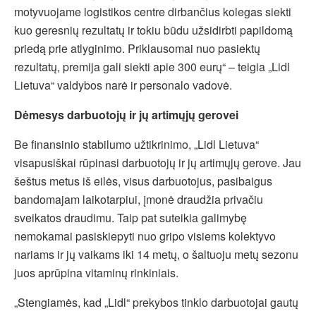
motyvuojame logistikos centre dirbančius kolegas siekti
kuo geresnių rezultatų ir tokiu būdu užsidirbti papildomą
priedą prie atlyginimo. Priklausomai nuo pasiektų
rezultatų, premija gali siekti apie 300 eurų“ – teigia „Lidl
Lietuva“ valdybos narė ir personalo vadovė.
Dėmesys darbuotojų ir jų artimųjų gerovei
Be finansinio stabilumo užtikrinimo, „Lidl Lietuva“
visapusiškai rūpinasi darbuotojų ir jų artimųjų gerove. Jau
šeštus metus iš eilės, visus darbuotojus, pasibaigus
bandomajam laikotarpiui, įmonė draudžia privačiu
sveikatos draudimu. Taip pat suteikia galimybę
nemokamai pasiskiepyti nuo gripo visiems kolektyvo
nariams ir jų vaikams iki 14 metų, o šaltuoju metų sezonu
juos aprūpina vitaminų rinkiniais.
„Stengiamės, kad „Lidl“ prekybos tinklo darbuotojai gautų