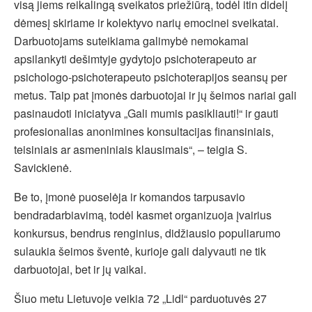
visą jiems reikalingą sveikatos priežiūrą, todėl itin didelį
dėmesį skiriame ir kolektyvo narių emocinei sveikatai.
Darbuotojams suteikiama galimybė nemokamai
apsilankyti dešimtyje gydytojo psichoterapeuto ar
psichologo-psichoterapeuto psichoterapijos seansų per
metus. Taip pat įmonės darbuotojai ir jų šeimos nariai gali
pasinaudoti iniciatyva „Gali mumis pasikliauti!“ ir gauti
profesionalias anonimines konsultacijas finansiniais,
teisiniais ar asmeniniais klausimais“, – teigia S.
Savickienė.
Be to, įmonė puoselėja ir komandos tarpusavio
bendradarbiavimą, todėl kasmet organizuoja įvairius
konkursus, bendrus renginius, didžiausio populiarumo
sulaukia šeimos šventė, kurioje gali dalyvauti ne tik
darbuotojai, bet ir jų vaikai.
Šiuo metu Lietuvoje veikia 72 „Lidl“ parduotuvės 27