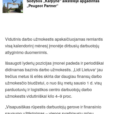
Sodybos „Karpynė“ aikštelėje apgadintas
„Peugeot Partner“
Vidutinis darbo užmokestis apskaičiuojamas remiantis
visą kalendorinį mėnesį įmonėje dirbusių darbuotojų
atlyginimo duomenimis.
Išsaugoti lyderių pozicijas įmonei padeda ir periodiškai
didinamas bazinis darbo užmokestis. „Lidl Lietuva“ jau
trečius metus iš eilės skiria dar daugiau finansų darbo
užmokesčio biudžetui, o nuo šių metų sausio 1 d. visų
parduotuvių ir logistikos centro darbuotojų darbo
užmokestis vidutiniškai kilo 4–9 proc.
„Visapusiškas rūpestis darbuotojų gerove ir finansinio
saugumo užtikrinimas – vienos svarbiausių mūsų