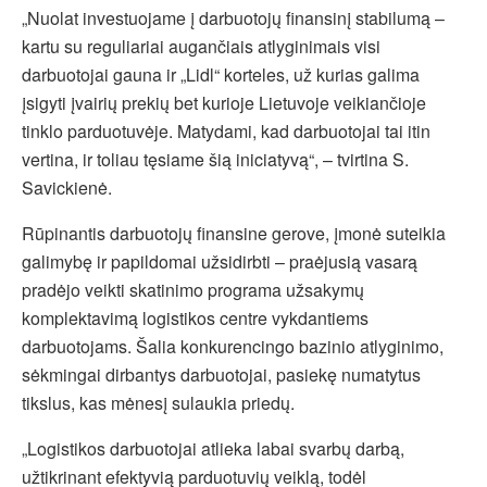
„Nuolat investuojame į darbuotojų finansinį stabilumą –
kartu su reguliariai augančiais atlyginimais visi
darbuotojai gauna ir „Lidl“ korteles, už kurias galima
įsigyti įvairių prekių bet kurioje Lietuvoje veikiančioje
tinklo parduotuvėje. Matydami, kad darbuotojai tai itin
vertina, ir toliau tęsiame šią iniciatyvą“, – tvirtina S.
Savickienė.
Rūpinantis darbuotojų finansine gerove, įmonė suteikia
galimybę ir papildomai užsidirbti – praėjusią vasarą
pradėjo veikti skatinimo programa užsakymų
komplektavimą logistikos centre vykdantiems
darbuotojams. Šalia konkurencingo bazinio atlyginimo,
sėkmingai dirbantys darbuotojai, pasiekę numatytus
tikslus, kas mėnesį sulaukia priedų.
„Logistikos darbuotojai atlieka labai svarbų darbą,
užtikrinant efektyvią parduotuvių veiklą, todėl