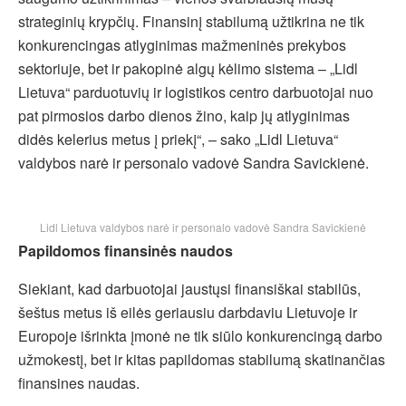
strateginių krypčių. Finansinį stabilumą užtikrina ne tik
konkurencingas atlyginimas mažmeninės prekybos
sektoriuje, bet ir pakopinė algų kėlimo sistema – „Lidl
Lietuva“ parduotuvių ir logistikos centro darbuotojai nuo
pat pirmosios darbo dienos žino, kaip jų atlyginimas
didės kelerius metus į priekį“, – sako „Lidl Lietuva“
valdybos narė ir personalo vadovė Sandra Savickienė.
Lidl Lietuva valdybos narė ir personalo vadovė Sandra Savickienė
Papildomos finansinės naudos
Siekiant, kad darbuotojai jaustųsi finansiškai stabilūs,
šeštus metus iš eilės geriausiu darbdaviu Lietuvoje ir
Europoje išrinkta įmonė ne tik siūlo konkurencingą darbo
užmokestį, bet ir kitas papildomas stabilumą skatinančias
finansines naudas.