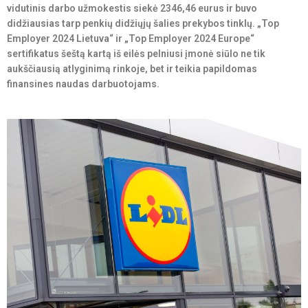
vidutinis darbo užmokestis siekė 2346,46 eurus ir buvo
didžiausias tarp penkių didžiųjų šalies prekybos tinklų. „Top
Employer 2024 Lietuva“ ir „Top Employer 2024 Europe“
sertifikatus šeštą kartą iš eilės pelniusi įmonė siūlo ne tik
aukščiausią atlyginimą rinkoje, bet ir teikia papildomas
finansines naudas darbuotojams.