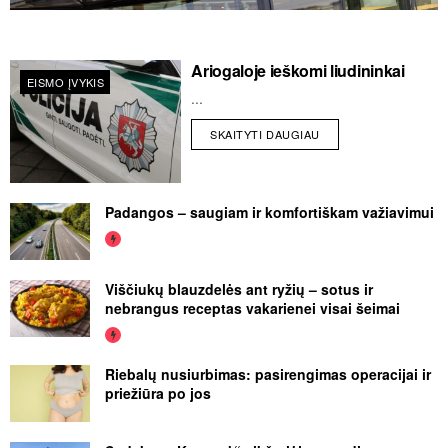
Ariogaloje ieškomi liudininkai
EISMO ĮVYKIS
...
SKAITYTI DAUGIAU
Padangos – saugiam ir komfortiškam važiavimui
Viščiukų blauzdelės ant ryžių – sotus ir
nebrangus receptas vakarienei visai šeimai
Riebalų nusiurbimas: pasirengimas operacijai ir
priežiūra po jos