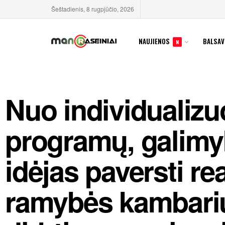
Šeštadienis, 8 rugpjūčio, 2026
NAUJIENOS
BALSAV
N
Nuo individualiz
programų, galimy
idėjas paversti rea
ramybės kambarių