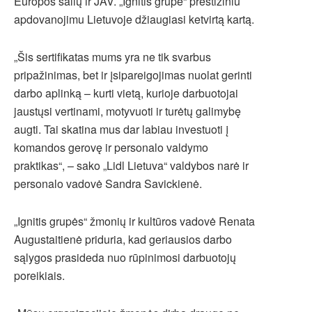
Europos šalių ir JAV. „Ignitis grupė“ prestižiniu
apdovanojimu Lietuvoje džiaugiasi ketvirtą kartą.
„Šis sertifikatas mums yra ne tik svarbus
pripažinimas, bet ir įsipareigojimas nuolat gerinti
darbo aplinką – kurti vietą, kurioje darbuotojai
jaustųsi vertinami, motyvuoti ir turėtų galimybę
augti. Tai skatina mus dar labiau investuoti į
komandos gerovę ir personalo valdymo
praktikas“, – sako „Lidl Lietuva“ valdybos narė ir
personalo vadovė Sandra Savickienė.
„Ignitis grupės“ žmonių ir kultūros vadovė Renata
Augustaitienė priduria, kad geriausios darbo
sąlygos prasideda nuo rūpinimosi darbuotojų
poreikiais.