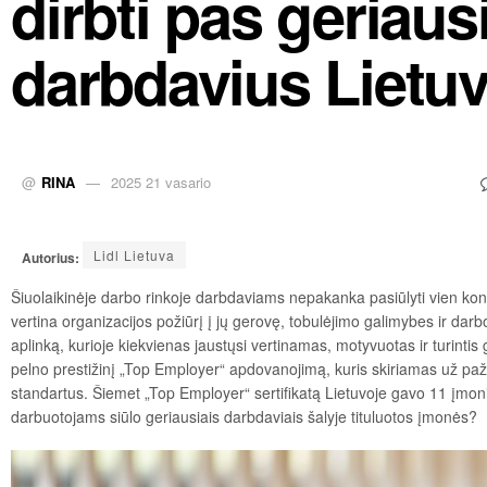
dirbti pas geriaus
darbdavius Lietu
@
RINA
2025 21 vasario
Lidl Lietuva
Autorius:
Šiuolaikinėje darbo rinkoje darbdaviams nepakanka pasiūlyti vien kon
vertina organizacijos požiūrį į jų gerovę, tobulėjimo galimybes ir darb
aplinką, kurioje kiekvienas jaustųsi vertinamas, motyvuotas ir turintis
pelno prestižinį „Top Employer“ apdovanojimą, kuris skiriamas už pa
standartus. Šiemet „Top Employer“ sertifikatą Lietuvoje gavo 11 įmonių, 
darbuotojams siūlo geriausiais darbdaviais šalyje tituluotos įmonės?