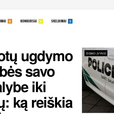
IMAI
KONKURSAI
SKELBIMAI
B
K
S
uotų ugdymo
EISMO ĮVYKIS
bės savo
lybe iki
: ką reiškia