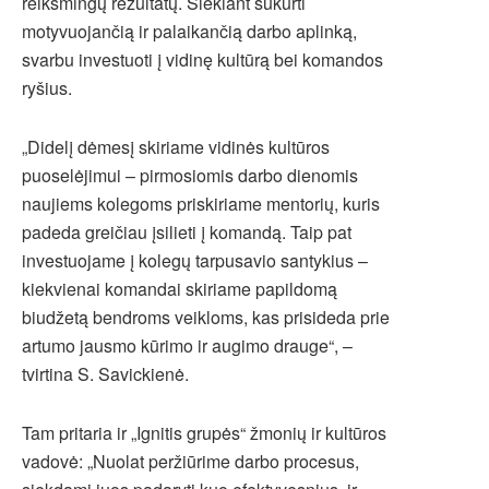
reikšmingų rezultatų. Siekiant sukurti
motyvuojančią ir palaikančią darbo aplinką,
svarbu investuoti į vidinę kultūrą bei komandos
ryšius.
„Didelį dėmesį skiriame vidinės kultūros
puoselėjimui – pirmosiomis darbo dienomis
naujiems kolegoms priskiriame mentorių, kuris
padeda greičiau įsilieti į komandą. Taip pat
investuojame į kolegų tarpusavio santykius –
kiekvienai komandai skiriame papildomą
biudžetą bendroms veikloms, kas prisideda prie
artumo jausmo kūrimo ir augimo drauge“, –
tvirtina S. Savickienė.
Tam pritaria ir „Ignitis grupės“ žmonių ir kultūros
vadovė: „Nuolat peržiūrime darbo procesus,