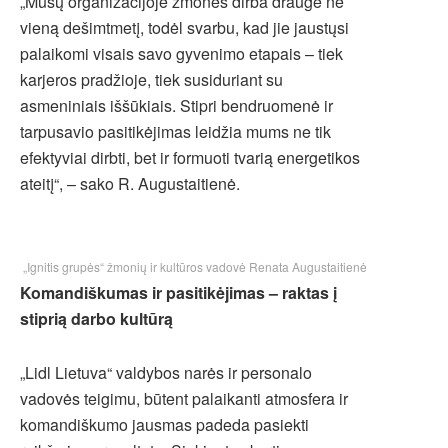
„Mūsų organizacijoje žmonės dirba drauge ne
vieną dešimtmetį, todėl svarbu, kad jie jaustųsi
palaikomi visais savo gyvenimo etapais – tiek
karjeros pradžioje, tiek susiduriant su
asmeniniais iššūkiais. Stipri bendruomenė ir
tarpusavio pasitikėjimas leidžia mums ne tik
efektyviai dirbti, bet ir formuoti tvarią energetikos
ateitį“, – sako R. Augustaitienė.
„Ignitis grupės“ žmonių ir kultūros vadovė Renata Augustaitienė
Komandiškumas ir pasitikėjimas – raktas į
stiprią darbo kultūrą
„Lidl Lietuva“ valdybos narės ir personalo
vadovės teigimu, būtent palaikanti atmosfera ir
komandiškumo jausmas padeda pasiekti