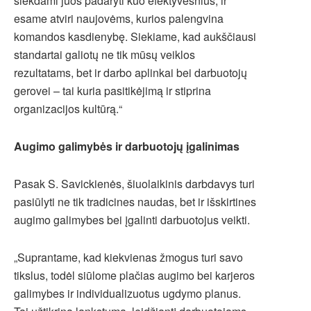
siekdami juos padaryti kuo efektyvesnius, ir
esame atviri naujovėms, kurios palengvina
komandos kasdienybę. Siekiame, kad aukščiausi
standartai galiotų ne tik mūsų veiklos
rezultatams, bet ir darbo aplinkai bei darbuotojų
gerovei – tai kuria pasitikėjimą ir stiprina
organizacijos kultūrą.“
Augimo galimybės ir darbuotojų įgalinimas
Pasak S. Savickienės, šiuolaikinis darbdavys turi
pasiūlyti ne tik tradicines naudas, bet ir išskirtines
augimo galimybes bei įgalinti darbuotojus veikti.
„Suprantame, kad kiekvienas žmogus turi savo
tikslus, todėl siūlome plačias augimo bei karjeros
galimybes ir individualizuotus ugdymo planus.