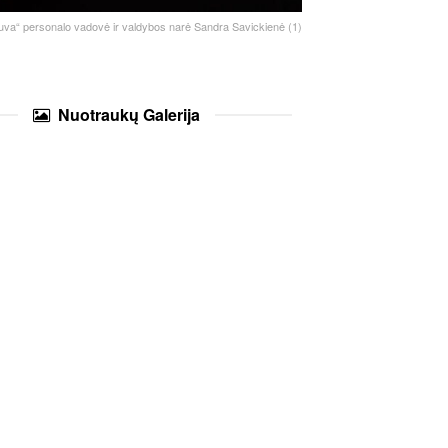
etuva“ personalo vadovė ir valdybos narė Sandra Savickienė (1)
Nuotraukų
Galerija