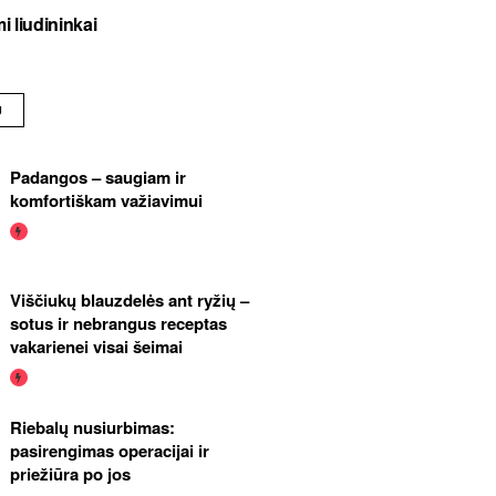
i liudininkai
U
Padangos – saugiam ir
komfortiškam važiavimui
Viščiukų blauzdelės ant ryžių –
sotus ir nebrangus receptas
vakarienei visai šeimai
Riebalų nusiurbimas:
pasirengimas operacijai ir
priežiūra po jos