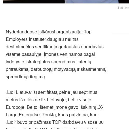
„Lidl Li
Nyderlanduose įsikūrusi organizacija „Top
Employers Institute“ daugiau nei tris
dešimtmečius sertifikuoja geriausius darbdavius
visame pasaulyje. Įmonės vertinamos pagal
lyderystę, strateginius sprendimus, talentų
pritraukimą, darbuotojų motyvaciją ir skaitmeninių
sprendimų diegimą.
„Lidl Lietuva“ šį sertifikatą pelnė jau septintus
metus iš eilės ne tik Lietuvoje, bet ir visoje
Europoje. Be to, šiemet įmonė gavo išskirtinį „X-
Large Enterprise“ ženklą, kuris patvirtina, kad
„Lidl“ buvo pripažintas TOP darbdaviu visose 30