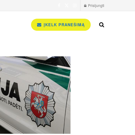
Prisijungti
ĮKELK PRANEŠIMĄ