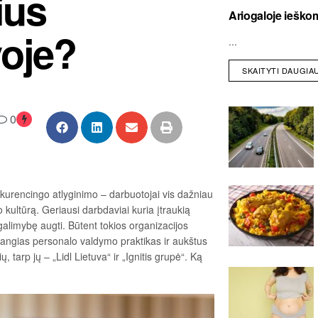
ius
Ariogaloje ieškom
voje?
...
SKAITYTI DAUGIA
0
kurencingo atlyginimo – darbuotojai vis dažniau
o kultūrą. Geriausi darbdaviai kuria įtraukią
 galimybę augti. Būtent tokios organizacijos
žangias personalo valdymo praktikas ir aukštus
tarp jų – „Lidl Lietuva“ ir „Ignitis grupė“. Ką