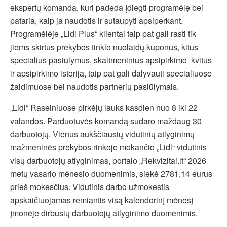
ekspertų komanda, kuri padeda įdiegti programėlę bei
pataria, kaip ja naudotis ir sutaupyti apsiperkant.
Programėlėje „Lidl Plus“ klientai taip pat gali rasti tik
jiems skirtus prekybos tinklo nuolaidų kuponus, kitus
specialius pasiūlymus, skaitmeninius apsipirkimo kvitus
ir apsipirkimo istoriją, taip pat gali dalyvauti specialiuose
žaidimuose bei naudotis partnerių pasiūlymais.
„Lidl“ Raseiniuose pirkėjų lauks kasdien nuo 8 iki 22
valandos. Parduotuvės komandą sudaro maždaug 30
darbuotojų. Vienus aukščiausių vidutinių atlyginimų
mažmeninės prekybos rinkoje mokančio „Lidl“ vidutinis
visų darbuotojų atlyginimas, portalo „Rekvizitai.lt“ 2026
metų vasario mėnesio duomenimis, siekė 2781,14 eurus
prieš mokesčius. Vidutinis darbo užmokestis
apskaičiuojamas remiantis visą kalendorinį mėnesį
įmonėje dirbusių darbuotojų atlyginimo duomenimis.