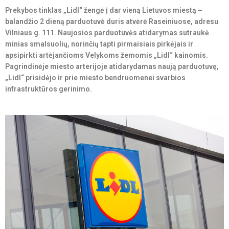
Prekybos tinklas „Lidl“ žengė į dar vieną Lietuvos miestą –
balandžio 2 dieną parduotuvė duris atvėrė Raseiniuose, adresu
Vilniaus g. 111. Naujosios parduotuvės atidarymas sutraukė
minias smalsuolių, norinčių tapti pirmaisiais pirkėjais ir
apsipirkti artėjančioms Velykoms žemomis „Lidl“ kainomis.
Pagrindinėje miesto arterijoje atidarydamas naują parduotuvę,
„Lidl“ prisidėjo ir prie miesto bendruomenei svarbios
infrastruktūros gerinimo.