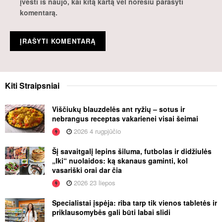
įvesti iš naujo, kai kitą kartą vėl norėsiu parašyti
komentarą.
Kiti
Straipsniai
Viščiukų blauzdelės ant ryžių – sotus ir
nebrangus receptas vakarienei visai šeimai
2026 4 rugpjūčio
Šį savaitgalį lepins šiluma, futbolas ir didžiulės
„Iki“ nuolaidos: ką skanaus gaminti, kol
vasariški orai dar čia
2026 23 liepos
Specialistai įspėja: riba tarp tik vienos tabletės ir
priklausomybės gali būti labai slidi