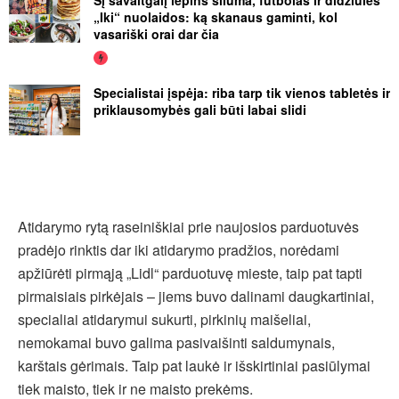
„Iki“ nuolaidos: ką skanaus gaminti, kol
vasariški orai dar čia
Specialistai įspėja: riba tarp tik vienos tabletės ir
priklausomybės gali būti labai slidi
Atidarymo rytą raseiniškiai prie naujosios parduotuvės
pradėjo rinktis dar iki atidarymo pradžios, norėdami
apžiūrėti pirmąją „Lidl“ parduotuvę mieste, taip pat tapti
pirmaisiais pirkėjais – jiems buvo dalinami daugkartiniai,
specialiai atidarymui sukurti, pirkinių maišeliai,
nemokamai buvo galima pasivaišinti saldumynais,
karštais gėrimais. Taip pat laukė ir išskirtiniai pasiūlymai
tiek maisto, tiek ir ne maisto prekėms.