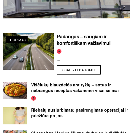
Padangos – saugiam ir
TURIZMAS
komfortiškam važiavimui
...
SKAITYTI DAUGIAU
Viščiukų blauzdelės ant ryžių – sotus ir
nebrangus receptas vakarienei visai šeimai
Riebalų nusiurbimas: pasirengimas operacijai ir
priežiūra po jos
Šį savaitgalį lepins šiluma, futbolas ir didžiulės