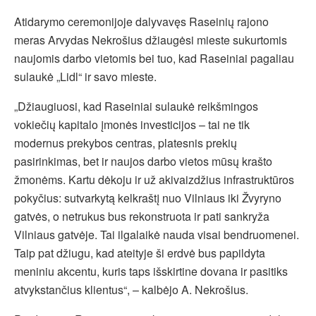
Atidarymo ceremonijoje dalyvavęs Raseinių rajono
meras Arvydas Nekrošius džiaugėsi mieste sukurtomis
naujomis darbo vietomis bei tuo, kad Raseiniai pagaliau
sulaukė „Lidl“ ir savo mieste.
„Džiaugiuosi, kad Raseiniai sulaukė reikšmingos
vokiečių kapitalo įmonės investicijos – tai ne tik
modernus prekybos centras, platesnis prekių
pasirinkimas, bet ir naujos darbo vietos mūsų krašto
žmonėms. Kartu dėkoju ir už akivaizdžius infrastruktūros
pokyčius: sutvarkytą kelkraštį nuo Vilniaus iki Žvyryno
gatvės, o netrukus bus rekonstruota ir pati sankryža
Vilniaus gatvėje. Tai ilgalaikė nauda visai bendruomenei.
Taip pat džiugu, kad ateityje ši erdvė bus papildyta
meniniu akcentu, kuris taps išskirtine dovana ir pasitiks
atvykstančius klientus“, – kalbėjo A. Nekrošius.