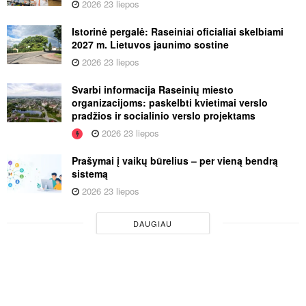
2026 23 liepos
Istorinė pergalė: Raseiniai oficialiai skelbiami
2027 m. Lietuvos jaunimo sostine
2026 23 liepos
Svarbi informacija Raseinių miesto
organizacijoms: paskelbti kvietimai verslo
pradžios ir socialinio verslo projektams
2026 23 liepos
Prašymai į vaikų būrelius – per vieną bendrą
sistemą
2026 23 liepos
DAUGIAU