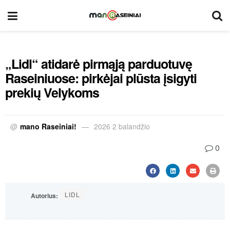
„Lidl“ atidarė pirmąją parduotuvę
Raseiniuose: pirkėjai plūsta įsigyti
prekių Velykoms
@
mano Raseiniai!
2026 2 balandžio
0
LIDL
Autorius: