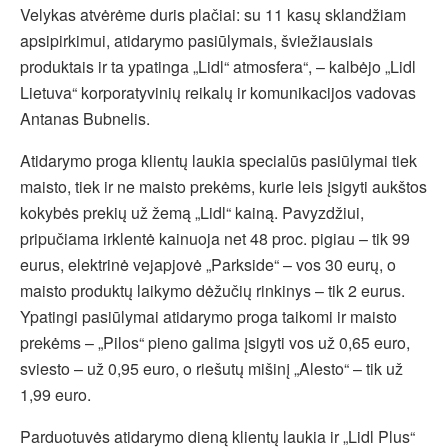
Velykas atvėrėme duris plačiai: su 11 kasų sklandžiam
apsipirkimui, atidarymo pasiūlymais, šviežiausiais
produktais ir ta ypatinga „Lidl“ atmosfera“, – kalbėjo „Lidl
Lietuva“ korporatyvinių reikalų ir komunikacijos vadovas
Antanas Bubnelis.
Atidarymo proga klientų laukia specialūs pasiūlymai tiek
maisto, tiek ir ne maisto prekėms, kurie leis įsigyti aukštos
kokybės prekių už žemą „Lidl“ kainą. Pavyzdžiui,
pripučiama irklentė kainuoja net 48 proc. pigiau – tik 99
eurus, elektrinė vejapjovė „Parkside“ – vos 30 eurų, o
maisto produktų laikymo dėžučių rinkinys – tik 2 eurus.
Ypatingi pasiūlymai atidarymo proga taikomi ir maisto
prekėms – „Pilos“ pieno galima įsigyti vos už 0,65 euro,
sviesto – už 0,95 euro, o riešutų mišinį „Alesto“ – tik už
1,99 euro.
Parduotuvės atidarymo dieną klientų laukia ir „Lidl Plus“