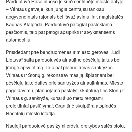
Parduotuvė Raseiniuose įsikūrė centrinėje miesto dalyje
– Vilniaus gatvėje, kuri jungia centrą su tankiau
apgyvendintais rajonais bei išvažiavimu link magistralės
Kaunas-Klaipėda. Parduotuvė patogiai pasiekiama
pėsčiomis, taip pat patogi apsipirkti ir atvykstantiems
automobiliu.
Prisidedant prie bendruomenės ir miesto gerovės, „Lidl
Lietuva“ šalia parduotuvės atnaujino pėsčiųjų takus bei
įrengė apšvietimą. Taip pat planuojamas sankryžos
Vilniaus ir Stonų g. rekonstravimas ją išplatinant bei
pėsčiųjų tako dalies prie sankryžos atnaujinimas. Miesto
pageidavimu, planuojama pastatyti skulptūrą ties Stonų ir
Vilniaus g. sankryža, kuriai šiuo metu rengiami
projektiniai pasiūlymai. Granitinė skulptūra atspindės
Raseinių miesto istoriją.
Naujoji parduotuvė pasižymi erdviu prekybos salės plotu,