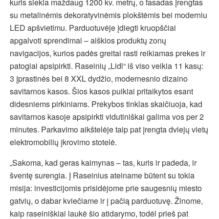
kuris siekia maždaug 1200 kv. metrų, o fasadas įrengtas
su metalinėmis dekoratyvinėmis plokštėmis bei moderniu
LED apšvietimu. Parduotuvėje įdiegti kruopščiai
apgalvoti sprendimai – aiškios produktų zonų
navigacijos, kurios padės greitai rasti reikiamas prekes ir
patogiai apsipirkti. Raseinių „Lidl“ iš viso veikia 11 kasų:
3 įprastinės bei 8 XXL dydžio, modernesnio dizaino
savitarnos kasos. Šios kasos puikiai pritaikytos esant
didesniems pirkiniams. Prekybos tinklas skaičiuoja, kad
savitarnos kasoje apsipirkti vidutiniškai galima vos per 2
minutes. Parkavimo aikštelėje taip pat įrengta dviejų vietų
elektromobilių įkrovimo stotelė.
„Sakoma, kad geras kaimynas – tas, kuris ir padeda, ir
šventę surengia. Į Raseinius ateiname būtent su tokia
misija: investicijomis prisidėjome prie saugesnių miesto
gatvių, o dabar kviečiame ir į pačią parduotuvę. Žinome,
kaip raseiniškiai laukė šio atidarymo, todėl prieš pat