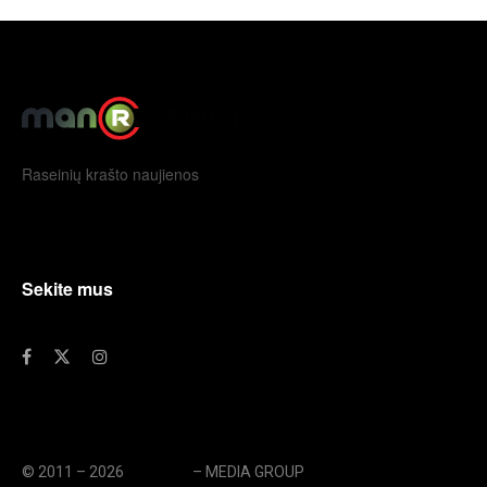
Raseinių krašto naujienos
Sekite mus
© 2011 – 2026
eLengvai
– MEDIA GROUP
// UAB eLengvai