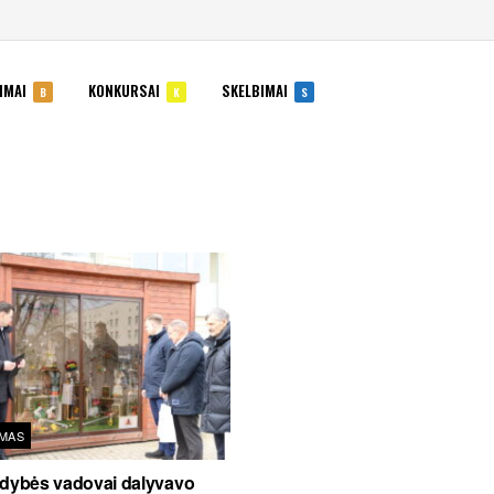
IMAI
KONKURSAI
SKELBIMAI
B
K
S
IMAS
ldybės vadovai dalyvavo