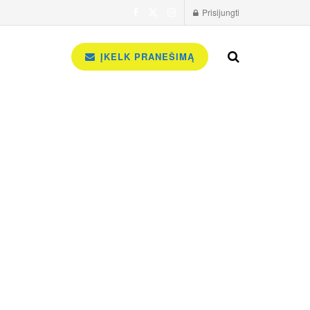
Prisijungti
ĮKELK PRANEŠIMĄ