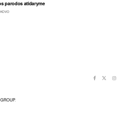
ios parodos atidaryme
 KOVO
Sekite mus
A GROUP
.