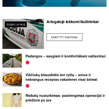
Ariogaloje ieškomi liudininkai
EISMO ĮVYKIS
...
SKAITYTI DAUGIAU
Padangos – saugiam ir komfortiškam važiavimui
Viščiukų blauzdelės ant ryžių – sotus ir
nebrangus receptas vakarienei visai šeimai
Riebalų nusiurbimas: pasirengimas operacijai ir
priežiūra po jos