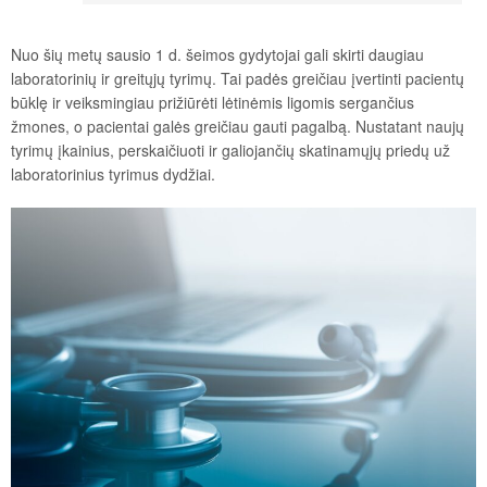
Nuo šių metų sausio 1 d. šeimos gydytojai gali skirti daugiau
laboratorinių ir greitųjų tyrimų. Tai padės greičiau įvertinti pacientų
būklę ir veiksmingiau prižiūrėti lėtinėmis ligomis sergančius
žmones, o pacientai galės greičiau gauti pagalbą. Nustatant naujų
tyrimų įkainius, perskaičiuoti ir galiojančių skatinamųjų priedų už
laboratorinius tyrimus dydžiai.