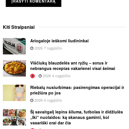
Kiti
Straipsniai
Ariogaloje ieškomi liudininkai
2026 7 rugpjūčio
Viščiukų blauzdelės ant ryžių – sotus ir
nebrangus receptas vakarienei visai šeimai
2026 4 rugpjūčio
Riebalų nusiurbimas: pasirengimas operacijai ir
priežiūra po jos
2026 4 rugpjūčio
Šį savaitgalį lepins šiluma, futbolas ir didžiulės
„Iki“ nuolaidos: ką skanaus gaminti, kol
vasariški orai dar čia