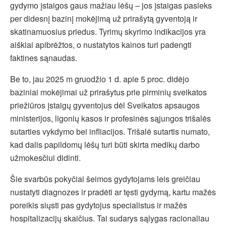
gydymo įstaigos gaus mažiau lėšų – jos įstaigas pasieks
per didesnį bazinį mokėjimą už prirašytą gyventoją ir
skatinamuosius priedus. Tyrimų skyrimo indikacijos yra
aiškiai apibrėžtos, o nustatytos kainos turi padengti
faktines sąnaudas.
Be to, jau 2025 m gruodžio 1 d. apie 5 proc. didėjo
baziniai mokėjimai už prirašytus prie pirminių sveikatos
priežiūros įstaigų gyventojus dėl Sveikatos apsaugos
ministerijos, ligonių kasos ir profesinės sąjungos trišalės
sutarties vykdymo bei infliacijos. Trišalė sutartis numato,
kad dalis papildomų lėšų turi būti skirta medikų darbo
užmokesčiui didinti.
Šie svarbūs pokyčiai šeimos gydytojams leis greičiau
nustatyti diagnozes ir pradėti ar tęsti gydymą, kartu mažės
poreikis siųsti pas gydytojus specialistus ir mažės
hospitalizacijų skaičius. Tai sudarys sąlygas racionaliau