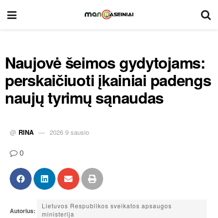
Naujovė šeimos gydytojams:
perskaičiuoti įkainiai padengs
naujų tyrimų sąnaudas
@
RINA
2026 9 sausio
0
Lietuvos Respublikos sveikatos apsaugos
Autorius:
ministerija