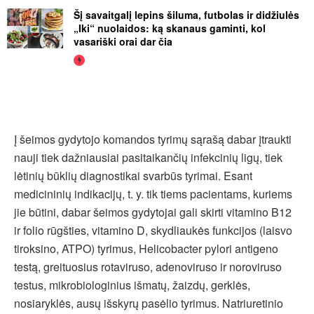
Šį savaitgalį lepins šiluma, futbolas ir didžiulės
„Iki“ nuolaidos: ką skanaus gaminti, kol
vasariški orai dar čia
Į šeimos gydytojo komandos tyrimų sąrašą dabar įtraukti
nauji tiek dažniausiai pasitaikančių infekcinių ligų, tiek
lėtinių būklių diagnostikai svarbūs tyrimai. Esant
medicininių indikacijų, t. y. tik tiems pacientams, kuriems
jie būtini, dabar šeimos gydytojai gali skirti vitamino B12
ir folio rūgšties, vitamino D, skydliaukės funkcijos (laisvo
tiroksino, ATPO) tyrimus, Helicobacter pylori antigeno
testą, greituosius rotaviruso, adenoviruso ir noroviruso
testus, mikrobiologinius išmatų, žaizdų, gerklės,
nosiaryklės, ausų išskyrų pasėlio tyrimus. Natriuretinio