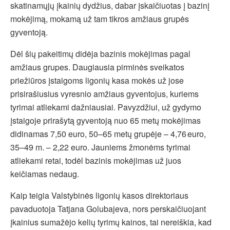
skatinamųjų įkainių dydžius, dabar įskaičiuotas į bazinį
mokėjimą, mokamą už tam tikros amžiaus grupės
gyventoją.
Dėl šių pakeitimų didėja bazinis mokėjimas pagal
amžiaus grupes. Daugiausia pirminės sveikatos
priežiūros įstaigoms ligonių kasa mokės už jose
prisirašiusius vyresnio amžiaus gyventojus, kuriems
tyrimai atliekami dažniausiai. Pavyzdžiui, už gydymo
įstaigoje prirašytą gyventoją nuo 65 metų mokėjimas
didinamas 7,50 euro, 50–65 metų grupėje – 4,76 euro,
35–49 m. – 2,22 euro. Jauniems žmonėms tyrimai
atliekami retai, todėl bazinis mokėjimas už juos
keičiamas nedaug.
Kaip teigia Valstybinės ligonių kasos direktoriaus
pavaduotoja Tatjana Golubajeva, nors perskaičiuojant
įkainius sumažėjo kelių tyrimų kainos, tai nereiškia, kad