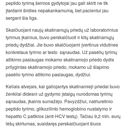
peptido tyrimą šeimos gydytojai jau gali skirti ne tik
įtardami širdies nepakankamumą, bet pacientui jau
sergant šia liga.
Skaičiuojant naujų skatinamųjų priedų už laboratorinius
tyrimus įkainius, buvo perskaičiuoti ir kitų skatinamųjų
priedų dydžiai. Jie buvo skaičiuojami įvertinus vidutines
konkretaus tyrimo ar testo sąnaudas. Už pasėlių tyrimų
atlikimo paslaugas mokamo skatinamojo priedo dydis
prilygintas skatinamojo priedo, mokamo už šlapimo
pasėlio tyrimo atlikimo paslaugas, dydžiui.
Keliais atvejais, kai galiojantys skatinamieji priedai buvo
ženkliai didesni už gydymo įstaigų nurodomas tyrimų
sąnaudas, įkainis sumažėjo. Pavyzdžiui, natriuretinio
peptido tyrimo, glikozilinto hemoglobino nustatymo ir
hepatito C patikros (anti-HCV testų). Tačiau 9,2 mln. eurų
lėšų skirtumas, susidaręs perskaičiuojant šiuos