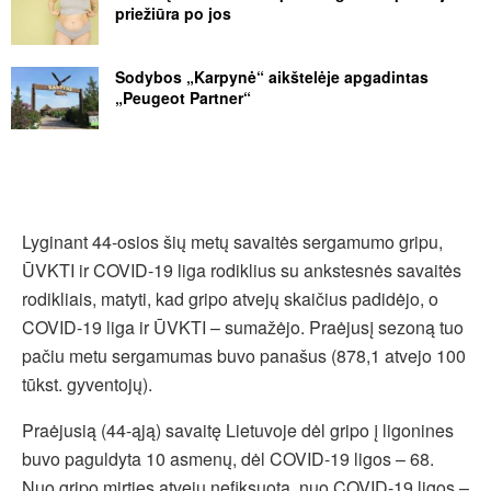
priežiūra po jos
Sodybos „Karpynė“ aikštelėje apgadintas
„Peugeot Partner“
Lyginant 44-osios šių metų savaitės sergamumo gripu,
ŪVKTI ir COVID-19 liga rodiklius su ankstesnės savaitės
rodikliais, matyti, kad gripo atvejų skaičius padidėjo, o
COVID-19 liga ir ŪVKTI – sumažėjo. Praėjusį sezoną tuo
pačiu metu sergamumas buvo panašus (878,1 atvejo 100
tūkst. gyventojų).
Praėjusią (44-ąją) savaitę Lietuvoje dėl gripo į ligonines
buvo paguldyta 10 asmenų, dėl COVID-19 ligos – 68.
Nuo gripo mirties atvejų nefiksuota, nuo COVID-19 ligos –