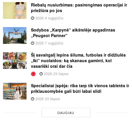
Riebalų nusiurbimas: pasirengimas operacijai ir
priežiūra po jos
2026 4 rugpjūčio
Sodybos „Karpynė“ aikštelėje apgadintas
„Peugeot Partner“
2026 7 rugpjūčio
Šį savaitgalį lepins šiluma, futbolas ir didžiulės
„Iki“ nuolaidos: ką skanaus gaminti, kol
vasariški orai dar čia
2026 23 liepos
Specialistai įspėja: riba tarp tik vienos tabletės ir
priklausomybės gali būti labai slidi
2026 23 liepos
DAUGIAU