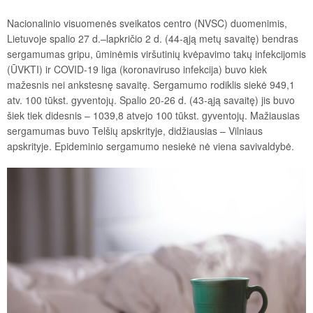
Nacionalinio visuomenės sveikatos centro (NVSC) duomenimis,
Lietuvoje spalio 27 d.–lapkričio 2 d. (44-ąją metų savaitę) bendras
sergamumas gripu, ūminėmis viršutinių kvėpavimo takų infekcijomis
(ŪVKTI) ir COVID-19 liga (koronaviruso infekcija) buvo kiek
mažesnis nei ankstesnę savaitę. Sergamumo rodiklis siekė 949,1
atv. 100 tūkst. gyventojų. Spalio 20-26 d. (43-ąją savaitę) jis buvo
šiek tiek didesnis – 1039,8 atvejo 100 tūkst. gyventojų. Mažiausias
sergamumas buvo Telšių apskrityje, didžiausias – Vilniaus
apskrityje. Epideminio sergamumo nesiekė nė viena savivaldybė.