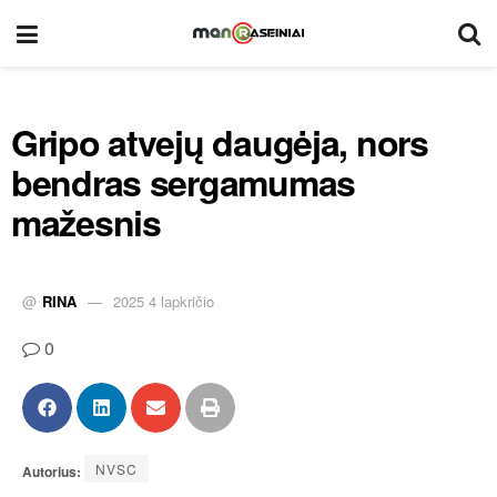
Gripo atvejų daugėja, nors
bendras sergamumas
mažesnis
@
RINA
2025 4 lapkričio
0
NVSC
Autorius: