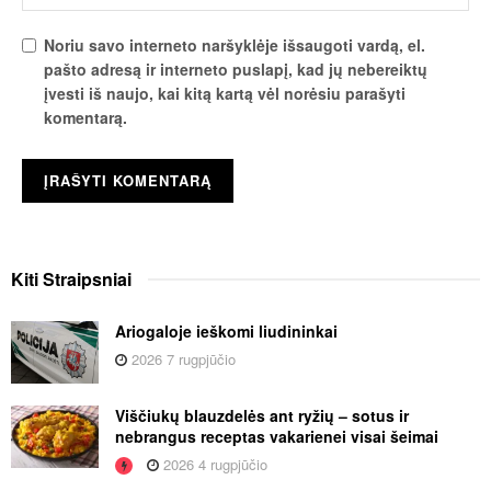
Noriu savo interneto naršyklėje išsaugoti vardą, el.
pašto adresą ir interneto puslapį, kad jų nebereiktų
įvesti iš naujo, kai kitą kartą vėl norėsiu parašyti
komentarą.
Kiti
Straipsniai
Ariogaloje ieškomi liudininkai
2026 7 rugpjūčio
Viščiukų blauzdelės ant ryžių – sotus ir
nebrangus receptas vakarienei visai šeimai
2026 4 rugpjūčio