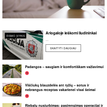
Ariogaloje ieškomi liudininkai
EISMO ĮVYKIS
...
SKAITYTI DAUGIAU
Padangos – saugiam ir komfortiškam važiavimui
Viščiukų blauzdelės ant ryžių – sotus ir
nebrangus receptas vakarienei visai šeimai
Riebalų nusiurbimas: pasirengimas operacijai ir