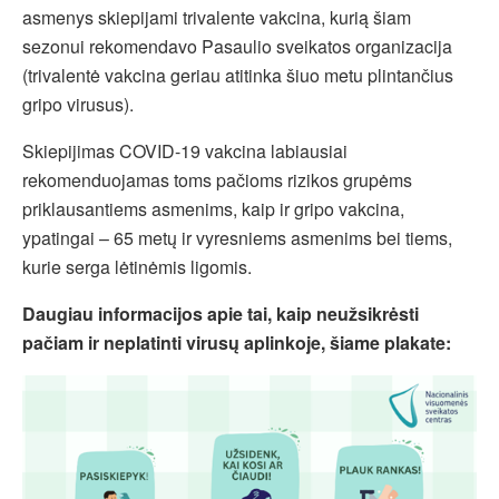
asmenys skiepijami trivalente vakcina, kurią šiam
sezonui rekomendavo Pasaulio sveikatos organizacija
(trivalentė vakcina geriau atitinka šiuo metu plintančius
gripo virusus).
Skiepijimas COVID-19 vakcina labiausiai
rekomenduojamas toms pačioms rizikos grupėms
priklausantiems asmenims, kaip ir gripo vakcina,
ypatingai – 65 metų ir vyresniems asmenims bei tiems,
kurie serga lėtinėmis ligomis.
Daugiau informacijos apie tai, kaip neužsikrėsti
pačiam ir neplatinti virusų aplinkoje, šiame plakate: