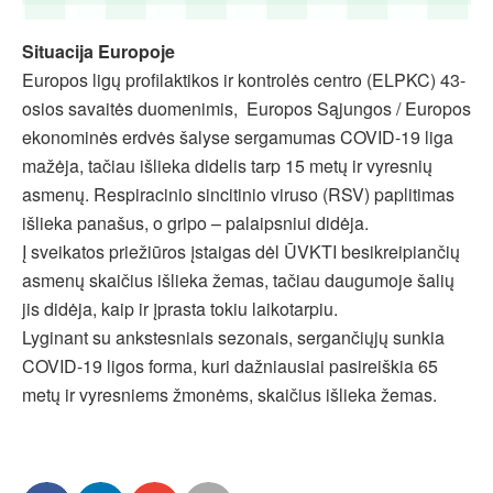
Situacija Europoje
Europos ligų profilaktikos ir kontrolės centro (ELPKC) 43-
osios savaitės duomenimis, Europos Sąjungos / Europos
ekonominės erdvės šalyse sergamumas COVID-19 liga
mažėja, tačiau išlieka didelis tarp 15 metų ir vyresnių
asmenų. Respiracinio sincitinio viruso (RSV) paplitimas
išlieka panašus, o gripo – palaipsniui didėja.
Į sveikatos priežiūros įstaigas dėl ŪVKTI besikreipiančių
asmenų skaičius išlieka žemas, tačiau daugumoje šalių
jis didėja, kaip ir įprasta tokiu laikotarpiu.
Lyginant su ankstesniais sezonais, sergančiųjų sunkia
COVID-19 ligos forma, kuri dažniausiai pasireiškia 65
metų ir vyresniems žmonėms, skaičius išlieka žemas.