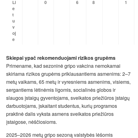
Li
0
6
8
1
e
t
u
v
oj
e
Skiepai ypač rekomenduojami rizikos grupėms
Primename, kad sezoninė gripo vakcina nemokamai
skiriama rizikos grupėms priklausantiems asmenims: 2–7
metų vaikams, 65 metų ir vyresniems asmenims, visiems,
sergantiems lėtinėmis ligomis, socialinės globos ir
slaugos įstaigų gyventojams, sveikatos priežiūros įstaigų
darbuotojams, įskaitant studentus, kurių programos
praktinė dalis vyksta asmens sveikatos priežiūros
įstaigose, nėščiosioms.
2025–2026 metų gripo sezoną valstybės lėšomis