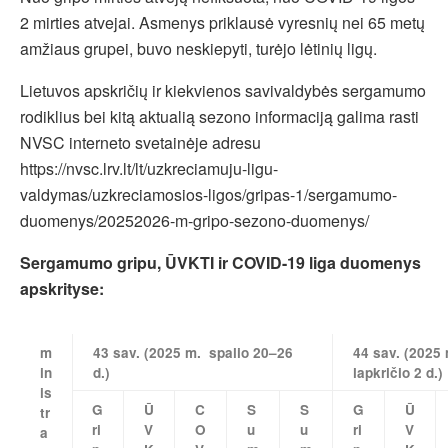
2 mirties atvejai. Asmenys priklausė vyresnių nei 65 metų
amžiaus grupei, buvo neskiepyti, turėjo lėtinių ligų.
Lietuvos apskričių ir kiekvienos savivaldybės sergamumo
rodiklius bei kitą aktualią sezono informaciją galima rasti
NVSC interneto svetainėje adresu
https://nvsc.lrv.lt/lt/uzkreciamuju-ligu-
valdymas/uzkreciamosios-ligos/gripas-1/sergamumo-
duomenys/20252026-m-gripo-sezono-duomenys/
Sergamumo gripu, ŪVKTI ir COVID-19 liga duomenys
apskrityse:
m
43 sav. (2025 m. spalio 20–26
44 sav. (2025 
in
d.)
lapkričio 2 d.)
is
G
Ū
C
S
S
G
Ū
tr
ri
V
O
u
u
ri
V
a