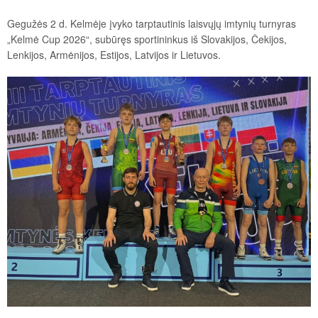
Gegužės 2 d. Kelmėje įvyko tarptautinis laisvųjų imtynių turnyras
„Kelmė Cup 2026“, subūręs sportininkus iš Slovakijos, Čekijos,
Lenkijos, Armėnijos, Estijos, Latvijos ir Lietuvos.