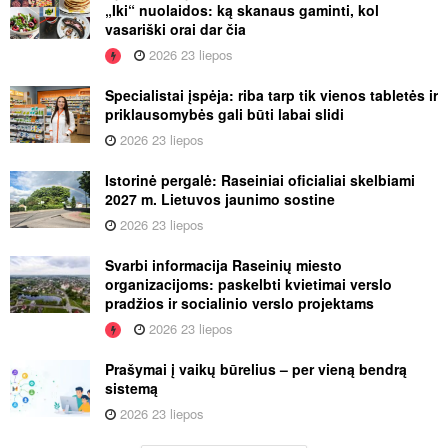
„Iki“ nuolaidos: ką skanaus gaminti, kol
vasariški orai dar čia
2026 23 liepos
Specialistai įspėja: riba tarp tik vienos tabletės ir
priklausomybės gali būti labai slidi
2026 23 liepos
Istorinė pergalė: Raseiniai oficialiai skelbiami
2027 m. Lietuvos jaunimo sostine
2026 23 liepos
Svarbi informacija Raseinių miesto
organizacijoms: paskelbti kvietimai verslo
pradžios ir socialinio verslo projektams
2026 23 liepos
Prašymai į vaikų būrelius – per vieną bendrą
sistemą
2026 23 liepos