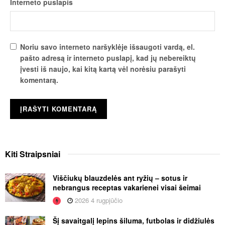
Interneto puslapis
Noriu savo interneto naršyklėje išsaugoti vardą, el.
pašto adresą ir interneto puslapį, kad jų nebereiktų
įvesti iš naujo, kai kitą kartą vėl norėsiu parašyti
komentarą.
Kiti
Straipsniai
Viščiukų blauzdelės ant ryžių – sotus ir
nebrangus receptas vakarienei visai šeimai
2026 4 rugpjūčio
Šį savaitgalį lepins šiluma, futbolas ir didžiulės