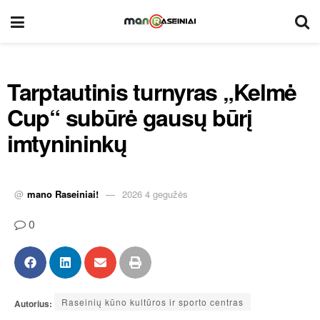
Tarptautinis turnyras „Kelmė
Cup“ subūrė gausų būrį
imtynininkų
@
mano Raseiniai!
2026 4 gegužės
0
Raseinių kūno kultūros ir sporto centras
Autorius: