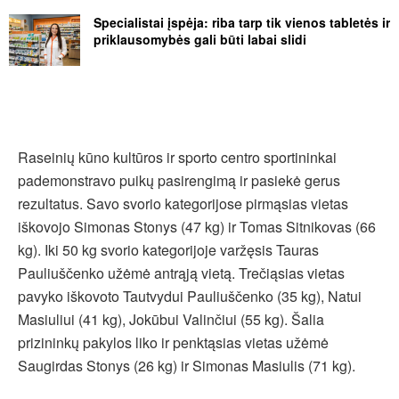
Specialistai įspėja: riba tarp tik vienos tabletės ir
priklausomybės gali būti labai slidi
Raseinių kūno kultūros ir sporto centro sportininkai
pademonstravo puikų pasirengimą ir pasiekė gerus
rezultatus. Savo svorio kategorijose pirmąsias vietas
iškovojo Simonas Stonys (47 kg) ir Tomas Sitnikovas (66
kg). Iki 50 kg svorio kategorijoje varžęsis Tauras
Pauliuščenko užėmė antrąją vietą. Trečiąsias vietas
pavyko iškovoto Tautvydui Pauliuščenko (35 kg), Natui
Masiuliui (41 kg), Jokūbui Valinčiui (55 kg). Šalia
prizininkų pakylos liko ir penktąsias vietas užėmė
Saugirdas Stonys (26 kg) ir Simonas Masiulis (71 kg).