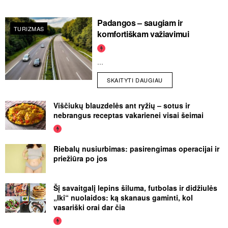
Padangos – saugiam ir
TURIZMAS
komfortiškam važiavimui
...
SKAITYTI DAUGIAU
Viščiukų blauzdelės ant ryžių – sotus ir
nebrangus receptas vakarienei visai šeimai
Riebalų nusiurbimas: pasirengimas operacijai ir
priežiūra po jos
Šį savaitgalį lepins šiluma, futbolas ir didžiulės
„Iki“ nuolaidos: ką skanaus gaminti, kol
vasariški orai dar čia