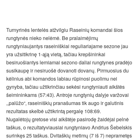
Turnyrinės lentelės atžvilgiu Raseinių komandai šios
rungtynės nieko nelėmė. Be pralaimėjimų
rungtyniaujantys raseiniškiai reguliariajame sezone jau
yra užsitikrinę 1-ąją vietą, tačiau krepšininkai
besiruošiantys lemiamai sezono daliai rungtynes pradėjo
susikaupę ir nesiruošė dovanoti dovanų. Pirmuosius du
kėlinius abi komandos labiau rūpinosi puolimu nei
gynyba, tačiau užtikrinčiau sekėsi rungtyniauti aikštės
šeimininkams (57:43). Antroje rungtynių dalyje varžovai
,,palūžo“, raseiniškių pranašumas tik augo ir galutinis
rezultatas skelbė užtikrintą pergalę 108:69.
Nugalėtojų gretose visi aikštėje pasirodę žaidėjai pelnė
taškus, o rezultatyviausiai rungtyniavo Andrius Šebelskis
surinkęs 25 taškus. Dvitaškių metimų (7 iš 7) neprametęs