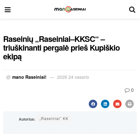
Raseinių „Raseiniai–KKSC“ –
triuškinanti pergalė prieš Kupiškio
ekipą
@
mano Raseiniai!
2026 24 vasario
0
„Raseiniai” KK
Autorius: