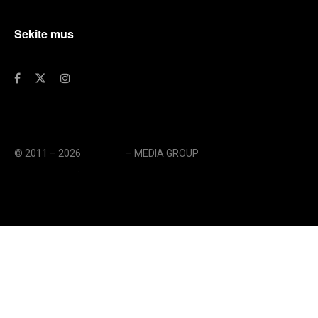
Sekite mus
© 2011 – 2026
eLengvai
– MEDIA GROUP
// UAB eLengvai
MEDIA GROUP
.