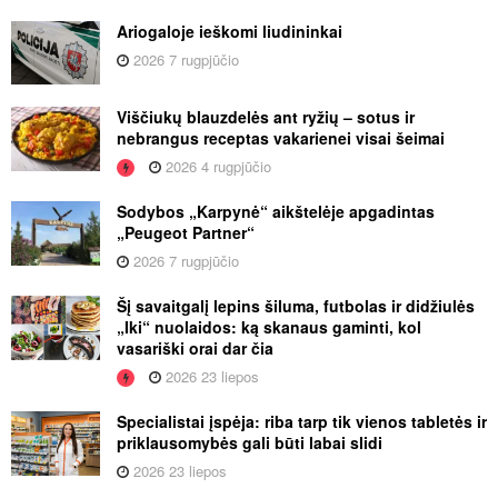
Ariogaloje ieškomi liudininkai
2026 7 rugpjūčio
Viščiukų blauzdelės ant ryžių – sotus ir
nebrangus receptas vakarienei visai šeimai
2026 4 rugpjūčio
Sodybos „Karpynė“ aikštelėje apgadintas
„Peugeot Partner“
2026 7 rugpjūčio
Šį savaitgalį lepins šiluma, futbolas ir didžiulės
„Iki“ nuolaidos: ką skanaus gaminti, kol
vasariški orai dar čia
2026 23 liepos
Specialistai įspėja: riba tarp tik vienos tabletės ir
priklausomybės gali būti labai slidi
2026 23 liepos