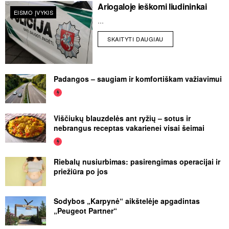
Ariogaloje ieškomi liudininkai
EISMO ĮVYKIS
...
SKAITYTI DAUGIAU
Padangos – saugiam ir komfortiškam važiavimui
Viščiukų blauzdelės ant ryžių – sotus ir
nebrangus receptas vakarienei visai šeimai
Riebalų nusiurbimas: pasirengimas operacijai ir
priežiūra po jos
Sodybos „Karpynė“ aikštelėje apgadintas
„Peugeot Partner“