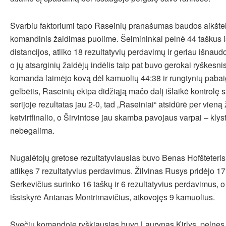
Svarbiu faktoriumi tapo Raseinių pranašumas baudos aikštelė
komandinis žaidimas puolime. Šeimininkai pelnė 44 taškus i
distancijos, atliko 18 rezultatyvių perdavimų ir geriau išnaud
o jų atsarginių žaidėjų indėlis taip pat buvo gerokai ryškesni
komanda laimėjo kovą dėl kamuolių 44:38 ir rungtynių paba
gelbėtis, Raseinių ekipa didžiąją mačo dalį išlaikė kontrolę
serijoje rezultatas jau 2-0, tad „Raseiniai“ atsidūrė per vieną
ketvirtfinalio, o Širvintose jau skamba pavojaus varpai – klys
nebegalima.
Nugalėtojų gretose rezultatyviausias buvo Benas Hofšteteris,
atlikęs 7 rezultatyvius perdavimus. Žilvinas Rusys pridėjo 17
Serkevičius surinko 16 taškų ir 6 rezultatyvius perdavimus, o
išsiskyrė Antanas Montrimavičius, atkovojęs 9 kamuolius.
Svečių komandoje ryškiausias buvo Laurynas Kirlys, pelnęs 