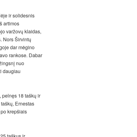
je ir solidesnis
š artimos
ojo varžovų klaidas,
s. Nors Širvintų
igoje dar mėgino
 savo rankose. Dabar
 žingsnį nuo
ti daugiau
 pelnęs 18 taškų ir
 taškų, Ernestas
 po krepšiais
25 taškus ir