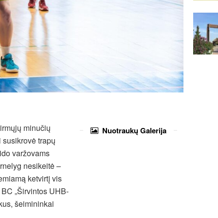
pirmųjų minučių
Nuotraukų
Galerija
 susikrovė trapų
leido varžovams
ernelyg nesikeitė –
emiamą ketvirtį vis
ų BC „Širvintos UHB-
kus, šeimininkai