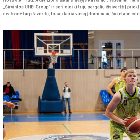
Nostra.lt – RKL A diviziono aštuntfinalyje Raseinių „Raseiniai“ nam
„Širvintos UHB-Group“ ir serijoje iki trijų pergalių išsiveržė į pr
neatrodė tarp favoritų, toliau kuria vieną įdomiausių šio etapo isto