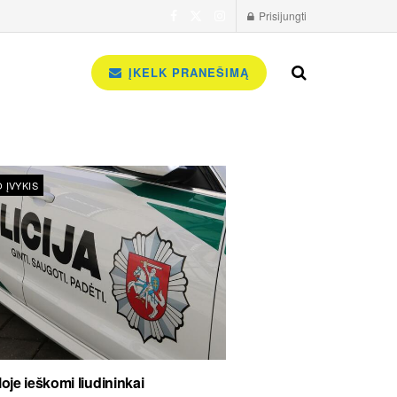
Prisijungti
ĮKELK PRANEŠIMĄ
 ĮVYKIS
oje ieškomi liudininkai