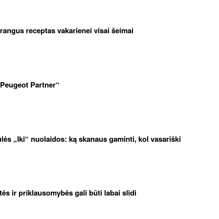
brangus receptas vakarienei visai šeimai
„Peugeot Partner“
iulės „Iki“ nuolaidos: ką skanaus gaminti, kol vasariški
etės ir priklausomybės gali būti labai slidi