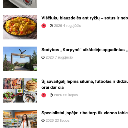
Viščiukų blauzdelės ant ryžių – sotus ir ne
2026 4 rugpjūčio
Sodybos „Karpynė“ aikštelėje apgadintas 
2026 7 rugpjūčio
Šį savaitgalį lepins šiluma, futbolas ir didž
orai dar čia
2026 23 liepos
Specialistai įspėja: riba tarp tik vienos tabl
2026 23 liepos