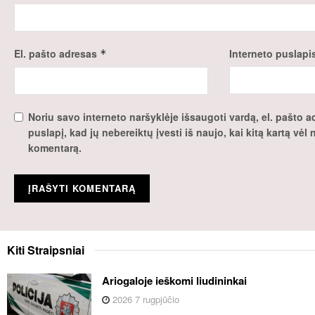
El. pašto adresas
Interneto puslapi
*
Noriu savo interneto naršyklėje išsaugoti vardą, el. pašto ad
puslapį, kad jų nebereiktų įvesti iš naujo, kai kitą kartą vėl
komentarą.
Kiti
Straipsniai
Ariogaloje ieškomi liudininkai
2026 7 rugpjūčio