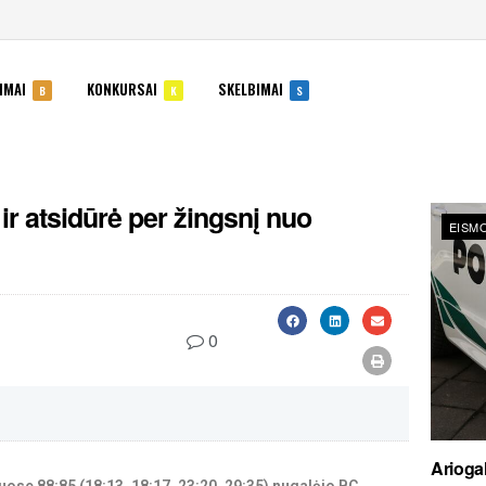
IMAI
KONKURSAI
SKELBIMAI
B
K
S
ir atsidūrė per žingsnį nuo
EISMO
0
Ariogal