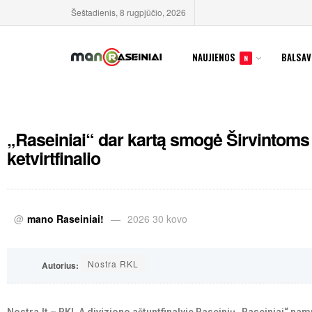
Šeštadienis, 8 rugpjūčio, 2026
NAUJIENOS
BALSAV
N
„Raseiniai“ dar kartą smogė Širvintoms 
ketvirtfinalio
@
mano Raseiniai!
2026 30 kovo
Nostra RKL
Autorius: