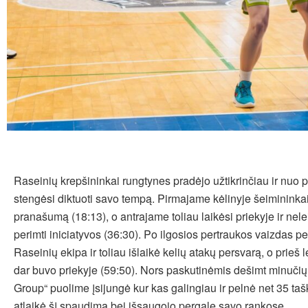
Raseinių krepšininkai rungtynes pradėjo užtikrinčiau ir nuo 
stengėsi diktuoti savo tempą. Pirmajame kėlinyje šeimininkai
pranašumą (18:13), o antrajame toliau laikėsi priekyje ir ne
perimti iniciatyvos (36:30). Po ilgosios pertraukos vaizdas p
Raseinių ekipa ir toliau išlaikė kelių atakų persvarą, o prieš l
dar buvo priekyje (59:50). Nors paskutinėmis dešimt minuči
Group“ puolime įsijungė kur kas galingiau ir pelnė net 35 taš
atlaikė šį spaudimą bei išsaugojo pergalę savo rankose.