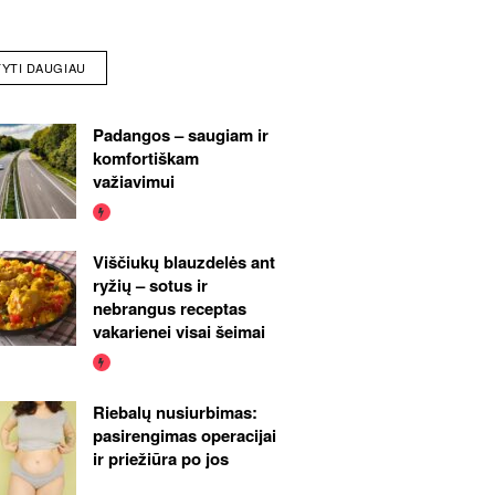
TYTI DAUGIAU
Padangos – saugiam ir
komfortiškam
važiavimui
Viščiukų blauzdelės ant
ryžių – sotus ir
nebrangus receptas
vakarienei visai šeimai
Riebalų nusiurbimas:
pasirengimas operacijai
ir priežiūra po jos