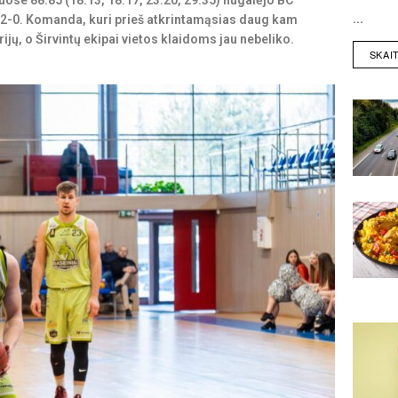
uose 88:85 (18:13, 18:17, 23:20, 29:35) nugalėjo BC
...
iekį 2-0. Komanda, kuri prieš atkrintamąsias daug kam
rijų, o Širvintų ekipai vietos klaidoms jau nebeliko.
SKAI