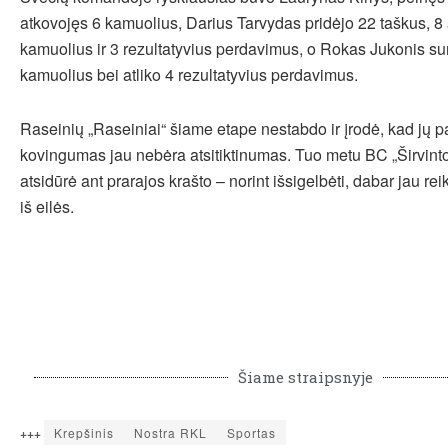
atkovojęs 6 kamuolius, Darius Tarvydas pridėjo 22 taškus, 8
kamuolius ir 3 rezultatyvius perdavimus, o Rokas Jukonis su
kamuolius bei atliko 4 rezultatyvius perdavimus.
Raseinių „Raseiniai“ šiame etape nestabdo ir įrodė, kad jų p
kovingumas jau nebėra atsitiktinumas. Tuo metu BC „Širvin
atsidūrė ant prarajos krašto – norint išsigelbėti, dabar jau reik
iš eilės.
Šiame straipsnyje
+++
Krepšinis
Nostra RKL
Sportas