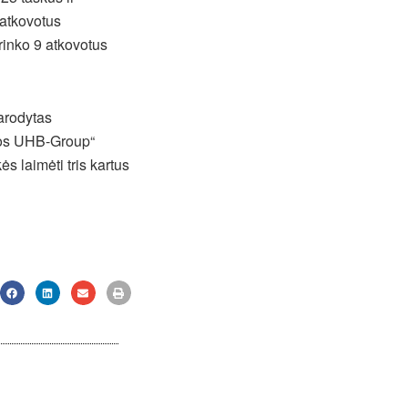
 atkovotus
rinko 9 atkovotus
arodytas
tos UHB-Group“
ės laimėti tris kartus