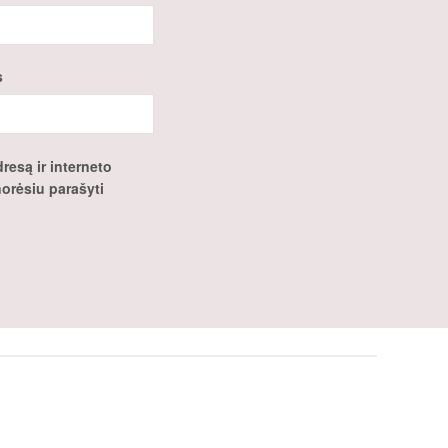
s
resą ir interneto
 norėsiu parašyti