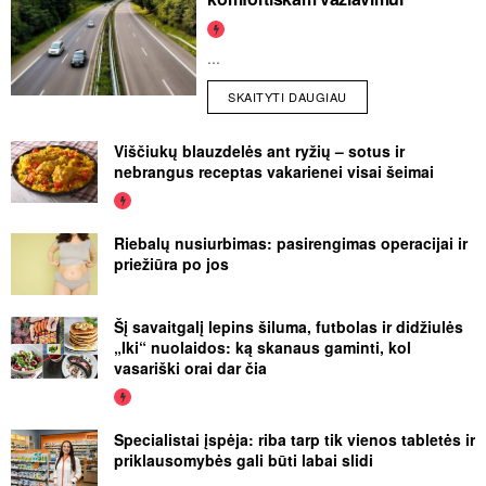
...
SKAITYTI DAUGIAU
Viščiukų blauzdelės ant ryžių – sotus ir
nebrangus receptas vakarienei visai šeimai
Riebalų nusiurbimas: pasirengimas operacijai ir
priežiūra po jos
Šį savaitgalį lepins šiluma, futbolas ir didžiulės
„Iki“ nuolaidos: ką skanaus gaminti, kol
vasariški orai dar čia
Specialistai įspėja: riba tarp tik vienos tabletės ir
priklausomybės gali būti labai slidi