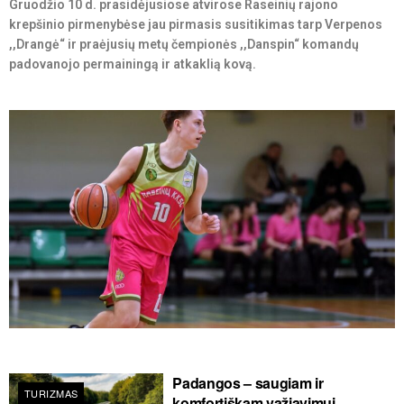
Gruodžio 10 d. prasidėjusiose atvirose Raseinių rajono
krepšinio pirmenybėse jau pirmasis susitikimas tarp Verpenos
,,Drangė“ ir praėjusių metų čempionės ,,Danspin“ komandų
padovanojo permainingą ir atkaklią kovą.
Padangos – saugiam ir
TURIZMAS
komfortiškam važiavimui