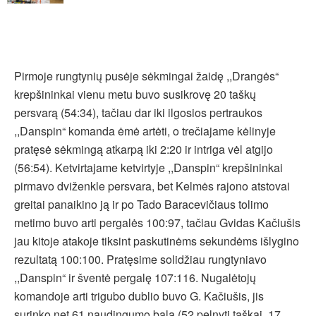
Pirmoje rungtynių pusėje sėkmingai žaidę ,,Drangės“
krepšininkai vienu metu buvo susikrovę 20 taškų
persvarą (54:34), tačiau dar iki ilgosios pertraukos
,,Danspin“ komanda ėmė artėti, o trečiajame kėlinyje
pratęsė sėkmingą atkarpą iki 2:20 ir intriga vėl atgijo
(56:54). Ketvirtajame ketvirtyje ,,Danspin“ krepšininkai
pirmavo dviženkle persvara, bet Kelmės rajono atstovai
greitai panaikino ją ir po Tado Baracevičiaus tolimo
metimo buvo arti pergalės 100:97, tačiau Gvidas Kačiušis
jau kitoje atakoje tiksint paskutinėms sekundėms išlygino
rezultatą 100:100. Pratęsime solidžiau rungtyniavo
,,Danspin“ ir šventė pergalę 107:116. Nugalėtojų
komandoje arti trigubo dublio buvo G. Kačiušis, jis
surinko net 61 naudingumo balą (52 pelnyti taškai, 17