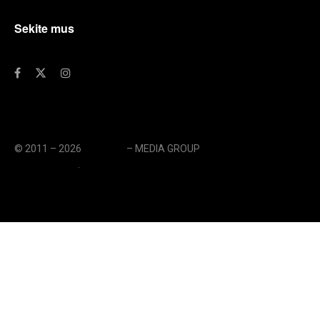
Sekite mus
© 2011 – 2026
eLengvai
– MEDIA GROUP
// UAB eLengvai
MEDIA GROUP
.