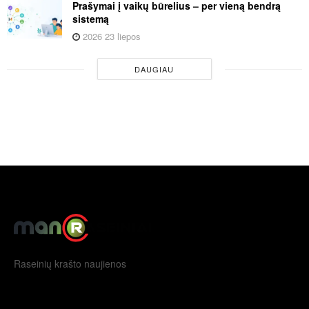
Prašymai į vaikų būrelius – per vieną bendrą
sistemą
2026 23 liepos
DAUGIAU
Raseinių krašto naujienos