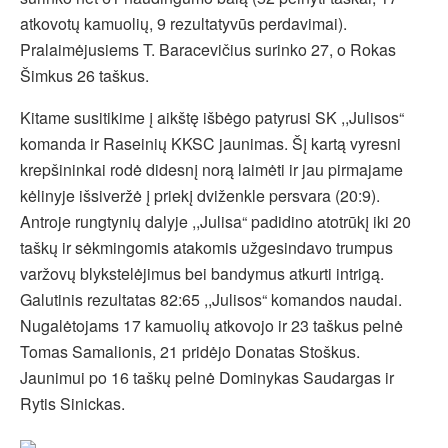
atkovotų kamuolių, 9 rezultatyvūs perdavimai).
Pralaimėjusiems T. Baracevičius surinko 27, o Rokas
Šimkus 26 taškus.
Kitame susitikime į aikštę išbėgo patyrusi SK ,,Julisos“
komanda ir Raseinių KKSC jaunimas. Šį kartą vyresni
krepšininkai rodė didesnį norą laimėti ir jau pirmajame
kėlinyje išsiveržė į priekį dviženkle persvara (20:9).
Antroje rungtynių dalyje ,,Julisa“ padidino atotrūkį iki 20
taškų ir sėkmingomis atakomis užgesindavo trumpus
varžovų blykstelėjimus bei bandymus atkurti intrigą.
Galutinis rezultatas 82:65 ,,Julisos“ komandos naudai.
Nugalėtojams 17 kamuolių atkovojo ir 23 taškus pelnė
Tomas Samalionis, 21 pridėjo Donatas Stoškus.
Jaunimui po 16 taškų pelnė Dominykas Saudargas ir
Rytis Sinickas.