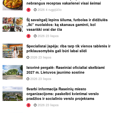
nebrangus receptas vakarienei visai šeimai
2026 4 rugpjūčio
Šį savaitgalį lepins šiluma, futbolas ir didžiulės
„Iki“ nuolaidos: ką skanaus gaminti, kol
vasariški orai dar čia
2026 23 liepos
Specialistai įspėja: riba tarp tik vienos tabletės ir
priklausomybės gali būti labai slidi
2026 23 liepos
Istorinė pergalė: Raseiniai oficialiai skelbiami
2027 m. Lietuvos jaunimo sostine
2026 23 liepos
Svarbi informacija Raseinių miesto
organizacijoms: paskelbti kvietimai verslo
pradžios ir socialinio verslo projektams
2026 23 liepos