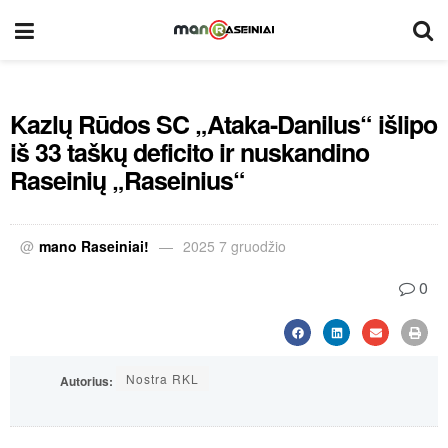
Kazlų Rūdos SC „Ataka-Danilus“ išlipo
iš 33 taškų deficito ir nuskandino
Raseinių „Raseinius“
@
mano Raseiniai!
2025 7 gruodžio
0
Nostra RKL
Autorius: