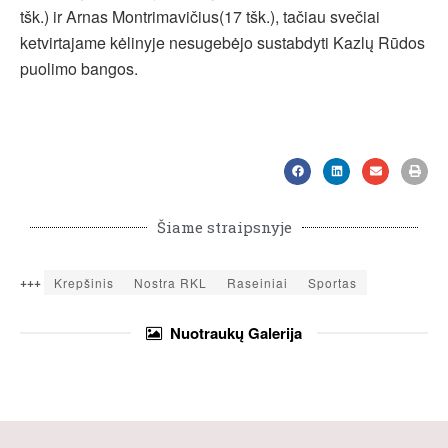
tšk.) ir Arnas Montrimavičius(17 tšk.), tačiau svečiai
ketvirtajame kėlinyje nesugebėjo sustabdyti Kazlų Rūdos
puolimo bangos.
Šiame straipsnyje
+++
Krepšinis
Nostra RKL
Raseiniai
Sportas
Nuotraukų
Galerija