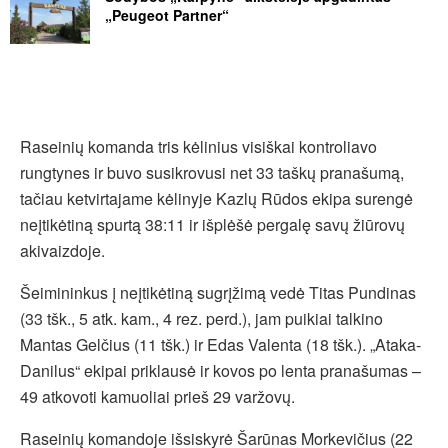
„Peugeot Partner“
Raseinių komanda tris kėlinius visiškai kontroliavo
rungtynes ir buvo susikrovusi net 33 taškų pranašumą,
tačiau ketvirtajame kėlinyje Kazlų Rūdos ekipa surengė
neįtikėtiną spurtą 38:11 ir išplėšė pergalę savų žiūrovų
akivaizdoje.
Šeimininkus į neįtikėtiną sugrįžimą vedė Titas Pundinas
(33 tšk., 5 atk. kam., 4 rez. perd.), jam puikiai talkino
Mantas Gelčius (11 tšk.) ir Edas Valenta (18 tšk.). „Ataka-
Danilus“ ekipai priklausė ir kovos po lenta pranašumas –
49 atkovoti kamuoliai prieš 29 varžovų.
Raseinių komandoje išsiskyrė Šarūnas Morkevičius (22