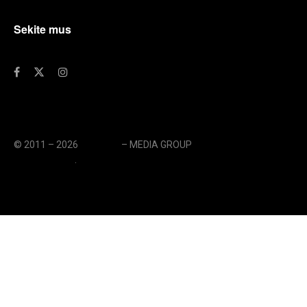
Sekite mus
© 2011 – 2026
eLengvai
– MEDIA GROUP
// UAB eLengvai
MEDIA GROUP
.