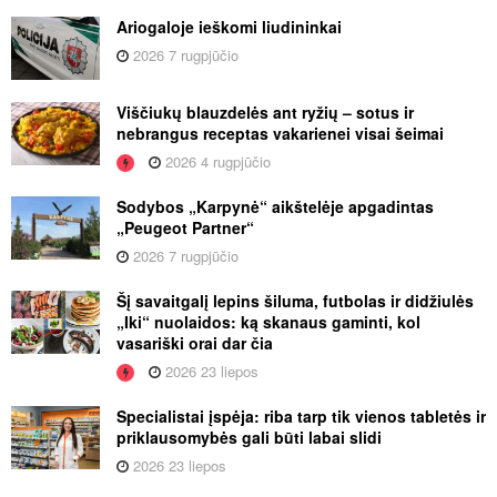
Ariogaloje ieškomi liudininkai
2026 7 rugpjūčio
Viščiukų blauzdelės ant ryžių – sotus ir
nebrangus receptas vakarienei visai šeimai
2026 4 rugpjūčio
Sodybos „Karpynė“ aikštelėje apgadintas
„Peugeot Partner“
2026 7 rugpjūčio
Šį savaitgalį lepins šiluma, futbolas ir didžiulės
„Iki“ nuolaidos: ką skanaus gaminti, kol
vasariški orai dar čia
2026 23 liepos
Specialistai įspėja: riba tarp tik vienos tabletės ir
priklausomybės gali būti labai slidi
2026 23 liepos