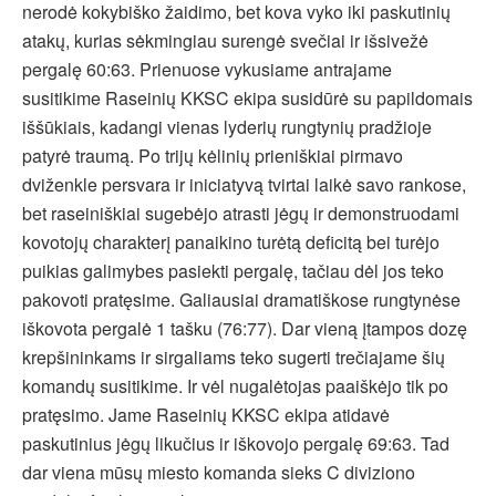
nerodė kokybiško žaidimo, bet kova vyko iki paskutinių
atakų, kurias sėkmingiau surengė svečiai ir išsivežė
pergalę 60:63. Prienuose vykusiame antrajame
susitikime Raseinių KKSC ekipa susidūrė su papildomais
iššūkiais, kadangi vienas lyderių rungtynių pradžioje
patyrė traumą. Po trijų kėlinių prieniškiai pirmavo
dviženkle persvara ir iniciatyvą tvirtai laikė savo rankose,
bet raseiniškiai sugebėjo atrasti jėgų ir demonstruodami
kovotojų charakterį panaikino turėtą deficitą bei turėjo
puikias galimybes pasiekti pergalę, tačiau dėl jos teko
pakovoti pratęsime. Galiausiai dramatiškose rungtynėse
iškovota pergalė 1 tašku (76:77). Dar vieną įtampos dozę
krepšininkams ir sirgaliams teko sugerti trečiajame šių
komandų susitikime. Ir vėl nugalėtojas paaiškėjo tik po
pratęsimo. Jame Raseinių KKSC ekipa atidavė
paskutinius jėgų likučius ir iškovojo pergalę 69:63. Tad
dar viena mūsų miesto komanda sieks C diviziono