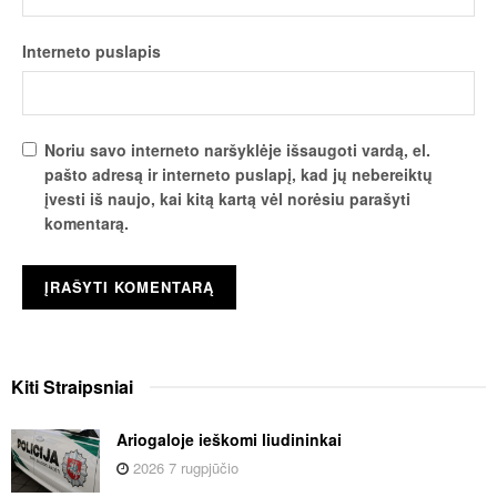
Interneto puslapis
Noriu savo interneto naršyklėje išsaugoti vardą, el.
pašto adresą ir interneto puslapį, kad jų nebereiktų
įvesti iš naujo, kai kitą kartą vėl norėsiu parašyti
komentarą.
Kiti
Straipsniai
Ariogaloje ieškomi liudininkai
2026 7 rugpjūčio