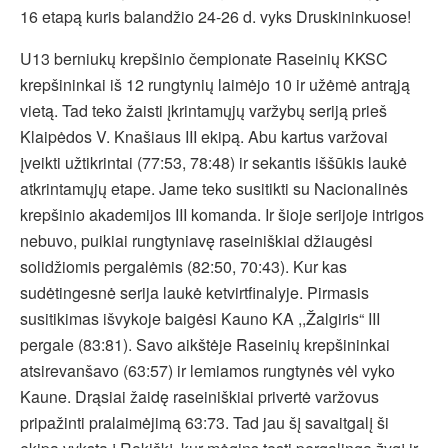
16 etapą kuris balandžio 24-26 d. vyks Druskininkuose!
U13 berniukų krepšinio čempionate Raseinių KKSC
krepšininkai iš 12 rungtynių laimėjo 10 ir užėmė antrąją
vietą. Tad teko žaisti įkrintamųjų varžybų seriją prieš
Klaipėdos V. Knašiaus III ekipą. Abu kartus varžovai
įveikti užtikrintai (77:53, 78:48) ir sekantis iššūkis laukė
atkrintamųjų etape. Jame teko susitikti su Nacionalinės
krepšinio akademijos III komanda. Ir šioje serijoje intrigos
nebuvo, puikiai rungtyniavę raseiniškiai džiaugėsi
solidžiomis pergalėmis (82:50, 70:43). Kur kas
sudėtingesnė serija laukė ketvirtfinalyje. Pirmasis
susitikimas išvykoje baigėsi Kauno KA ,,Žalgiris“ III
pergale (83:81). Savo aikštėje Raseinių krepšininkai
atsirevanšavo (63:57) ir lemiamos rungtynės vėl vyko
Kaune. Drąsiai žaidę raseiniškiai privertė varžovus
pripažinti pralaimėjimą 63:73. Tad jau šį savaitgalį ši