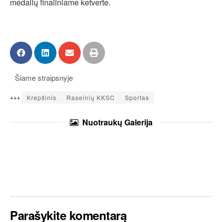
medalių finaliniame ketverte.
Šiame straipsnyje
+++
Krepšinis
Raseinių KKSC
Sportas
Nuotraukų
Galerija
Parašykite komentarą