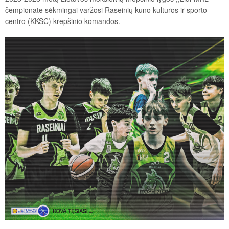
čempionate sėkmingai varžosi Raseinių kūno kultūros ir sporto
centro (KKSC) krepšinio komandos.