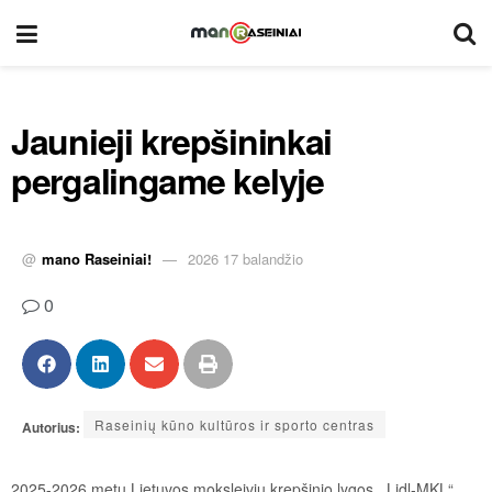
Jaunieji krepšininkai
pergalingame kelyje
@
mano Raseiniai!
2026 17 balandžio
0
Raseinių kūno kultūros ir sporto centras
Autorius:
2025-2026 metų Lietuvos moksleivių krepšinio lygos ,,Lidl-MKL“