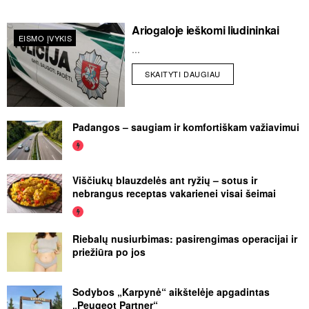
Ariogaloje ieškomi liudininkai
EISMO ĮVYKIS
...
SKAITYTI DAUGIAU
Padangos – saugiam ir komfortiškam važiavimui
Viščiukų blauzdelės ant ryžių – sotus ir
nebrangus receptas vakarienei visai šeimai
Riebalų nusiurbimas: pasirengimas operacijai ir
priežiūra po jos
Sodybos „Karpynė“ aikštelėje apgadintas
„Peugeot Partner“