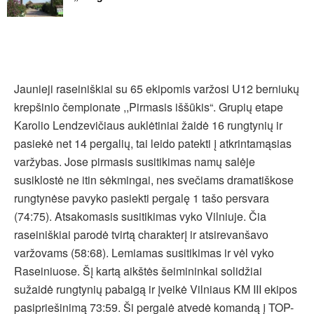
Jaunieji raseiniškiai su 65 ekipomis varžosi U12 berniukų
krepšinio čempionate ,,Pirmasis iššūkis“. Grupių etape
Karolio Lendzevičiaus auklėtiniai žaidė 16 rungtynių ir
pasiekė net 14 pergalių, tai leido patekti į atkrintamąsias
varžybas. Jose pirmasis susitikimas namų salėje
susiklostė ne itin sėkmingai, nes svečiams dramatiškose
rungtynėse pavyko pasiekti pergalę 1 tašo persvara
(74:75). Atsakomasis susitikimas vyko Vilniuje. Čia
raseiniškiai parodė tvirtą charakterį ir atsirevanšavo
varžovams (58:68). Lemiamas susitikimas ir vėl vyko
Raseiniuose. Šį kartą aikštės šeimininkai solidžiai
sužaidė rungtynių pabaigą ir įveikė Vilniaus KM III ekipos
pasipriešinimą 73:59. Ši pergalė atvedė komandą į TOP-