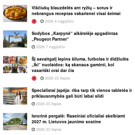
Viščiukų blauzdelės ant ryžių – sotus ir
nebrangus receptas vakarienei visai šeimai
2026 4 rugpjūčio
Sodybos „Karpynė“ aikštelėje apgadintas
„Peugeot Partner“
2026 7 rugpjūčio
Šį savaitgalį lepins šiluma, futbolas ir didžiulės
„Iki“ nuolaidos: ką skanaus gaminti, kol
vasariški orai dar čia
2026 23 liepos
Specialistai įspėja: riba tarp tik vienos tabletės ir
priklausomybės gali būti labai slidi
2026 23 liepos
Istorinė pergalė: Raseiniai oficialiai skelbiami
2027 m. Lietuvos jaunimo sostine
2026 23 liepos