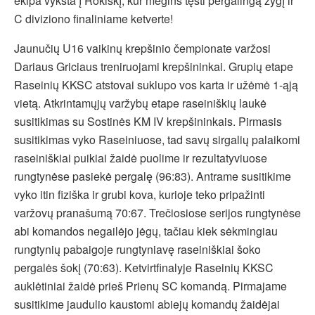
ekipa vyksta į Rokiškį, kur mėgins tęsti pergalingą žygį ir
C diviziono finaliniame ketverte!
Jaunučių U16 vaikinų krepšinio čempionate varžosi
Dariaus Griciaus treniruojami krepšininkai. Grupių etape
Raseinių KKSC atstovai suklupo vos karta ir užėmė 1-ąją
vietą. Atkrintamųjų varžybų etape raseiniškių laukė
susitikimas su Sostinės KM IV krepšininkais. Pirmasis
susitikimas vyko Raseiniuose, tad savų sirgalių palaikomi
raseiniškiai puikiai žaidė puolime ir rezultatyviuose
rungtynėse pasiekė pergalę (96:83). Antrame susitikime
vyko itin fiziška ir grubi kova, kurioje teko pripažinti
varžovų pranašumą 70:67. Trečiosiose serijos rungtynėse
abi komandos negailėjo jėgų, tačiau kiek sėkmingiau
rungtynių pabaigoje rungtyniavę raseiniškiai šoko
pergalės šokį (70:63). Ketvirtfinalyje Raseinių KKSC
auklėtiniai žaidė prieš Prienų SC komandą. Pirmajame
susitikime jaudulio kaustomi abiejų komandų žaidėjai