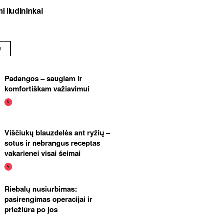
i liudininkai
U
Padangos – saugiam ir
komfortiškam važiavimui
Viščiukų blauzdelės ant ryžių –
sotus ir nebrangus receptas
vakarienei visai šeimai
Riebalų nusiurbimas:
pasirengimas operacijai ir
priežiūra po jos