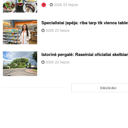
2026 23 liepos
Specialistai įspėja: riba tarp tik vienos tabl
2026 23 liepos
Istorinė pergalė: Raseiniai oficialiai skelb
2026 23 liepos
DAUGIAU