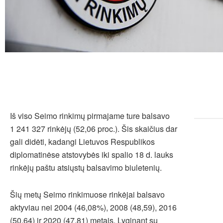
Iš viso Seimo rinkimų pirmajame ture balsavo
1 241 327 rinkėjų (52,06 proc.). Šis skaičius dar
gali didėti, kadangi Lietuvos Respublikos
diplomatinėse atstovybės iki spalio 18 d. lauks
rinkėjų paštu atsiųstų balsavimo biuletenių.
Šių metų Seimo rinkimuose rinkėjai balsavo
aktyviau nei 2004 (46,08%), 2008 (48,59), 2016
(50,64) ir 2020 (47,81) metais. Lyginant su