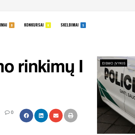
IMAI
KONKURSAI
SKELBIMAI
B
K
S
o rinkimų I
EISMO ĮVYKIS
0