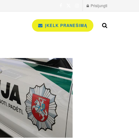
Prisijungti
ĮKELK PRANEŠIMĄ