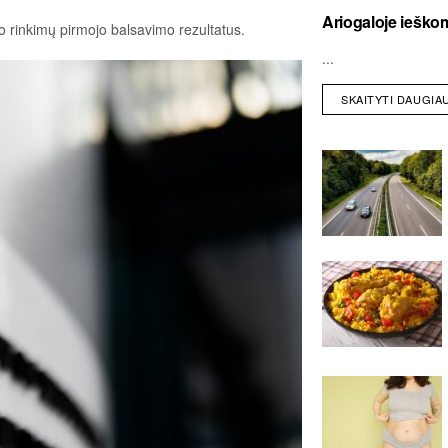
Ariogaloje ieškom
o rinkimų pirmojo balsavimo rezultatus.
...
SKAITYTI DAUGIA