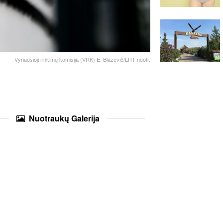
Vyriausioji rinkimų komisija (VRK) E. Blaževič/LRT nuotr.
Nuotraukų
Galerija