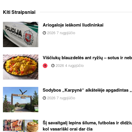
Kiti
Straipsniai
Ariogaloje ieškomi liudininkai
2026 7 rugpjūčio
Viščiukų blauzdelės ant ryžių – sotus ir ne
2026 4 rugpjūčio
Sodybos „Karpynė“ aikštelėje apgadintas 
2026 7 rugpjūčio
Šį savaitgalį lepins šiluma, futbolas ir didž
kol vasariški orai dar čia